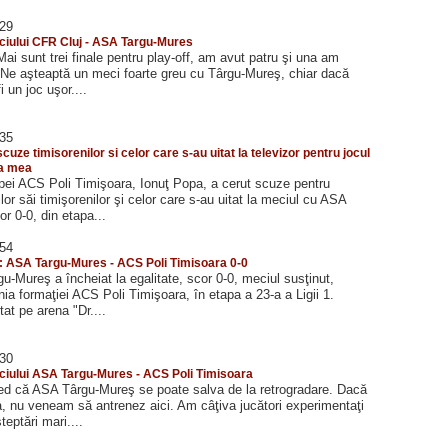
:29
iului CFR Cluj - ASA Targu-Mures
Mai sunt trei finale pentru play-off, am avut patru şi una am
. Ne aşteaptă un meci foarte greu cu Târgu-Mureş, chiar dacă
i un joc uşor....
:35
cuze timisorenilor si celor care s-au uitat la televizor pentru jocul
pa mea
pei ACS Poli Timişoara, Ionuţ Popa, a cerut scuze pentru
ilor săi timişorenilor şi celor care s-au uitat la meciul cu ASA
r 0-0, din etapa...
:54
3: ASA Targu-Mures - ACS Poli Timisoara 0-0
-Mureş a încheiat la egalitate, scor 0-0, meciul susţinut,
nia formaţiei ACS Poli Timişoara, în etapa a 23-a a Ligii 1.
at pe arena "Dr....
:30
iului ASA Targu-Mures - ACS Poli Timisoara
red că ASA Târgu-Mureş se poate salva de la retrogradare. Dacă
, nu veneam să antrenez aici. Am câţiva jucători experimentaţi
eptări mari....