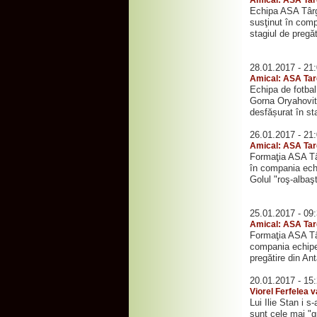
Echipa ASA Târgu
susţinut în comp
stagiul de pregăt
28.01.2017 - 21
Amical: ASA Tar
Echipa de fotba
Gorna Oryahovits
desfășurat în sta
26.01.2017 - 21
Amical: ASA Tar
Formaţia ASA Târ
în compania echi
Golul "roş-albaştr
25.01.2017 - 09
Amical: ASA Tar
Formaţia ASA Târ
compania echipei
pregătire din Ant
20.01.2017 - 15
Viorel Ferfelea 
Lui Ilie Stan i s
sunt cele mai "g