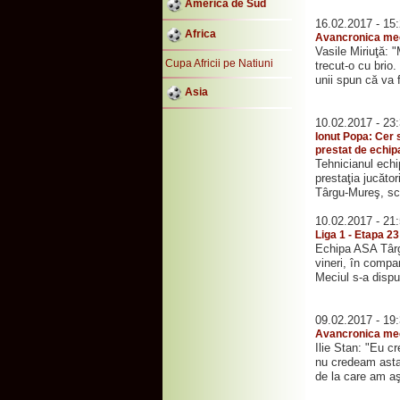
America de Sud
16.02.2017 - 15
Africa
Avancronica mec
Vasile Miriuţă: "
Cupa Africii pe Natiuni
trecut-o cu brio
unii spun că va f
Asia
10.02.2017 - 23
Ionut Popa: Cer s
prestat de echi
Tehnicianul echi
prestaţia jucător
Târgu-Mureş, sco
10.02.2017 - 21
Liga 1 - Etapa 2
Echipa ASA Târgu
vineri, în compa
Meciul s-a disput
09.02.2017 - 19
Avancronica mec
Ilie Stan: "Eu c
nu credeam asta
de la care am aşt