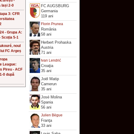
curești -
 Iași 2-0
FC AUGSBURG
Germania
Etapa 3: CFR
119 ani
ersitatea
2
Florin Prunea
România
4 - Grupa A:
58 ani
 Scoţia 5-1
Herbert Prohaska
ukouré, noul
Austria
 lui FC Argeș
71 ani
uropa
Ivan Lendrić
e League:
Croaţia
s Pireu - ACF
35 ani
 1-0 după
Joël Matip
Camerun
35 ani
José Molina
Spania
56 ani
Julien Bègue
Franţa
33 ani
Louis Saha