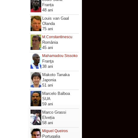
Franța
48 ani
Louis van Gaal
Olanda
75 ani
M.Constantinescu
România
45 ani
Mahamadou Sissoko
Franţa
38 ani
Makoto Tanaka
Japonia
51 ani
Marcelo Balboa
SUA
59 ani
Marco Grassi
Elveția
58 ani
Miguel Queiros
Portugalia