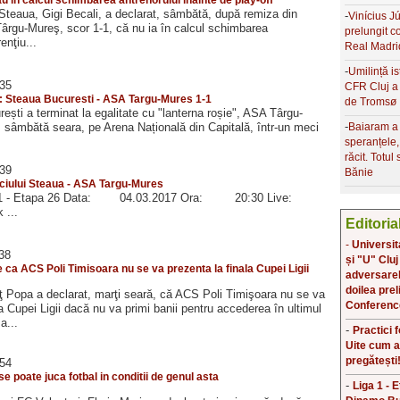
Steaua, Gigi Becali, a declarat, sâmbătă, după remiza din
-
Vinícius Jú
ârgu-Mureş, scor 1-1, că nu ia în calcul schimbarea
prelungit c
enţiu...
Real Madri
-
Umilință is
:35
CFR Cluj a 
6: Steaua Bucuresti - ASA Targu-Mures 1-1
de Tromsø
ști a terminat la egalitate cu "lanterna roșie", ASA Târgu-
-
, sâmbătă seara, pe Arena Națională din Capitală, într-un meci
Baiaram a
speranțele
răcit. Totul
:39
Bănie
iului Steaua - ASA Targu-Mures
ga 1 - Etapa 26 Data: 04.03.2017 Ora: 20:30 Live:
 ...
Editoria
-
Universit
:38
și "U" Cluj
 ca ACS Poli Timisoara nu se va prezenta la finala Cupei Ligii
adversarele
doilea prel
ţ Popa a declarat, marţi seară, că ACS Poli Timişoara nu se va
Conferenc
la Cupei Ligii dacă nu va primi banii pentru accederea în ultimul
a...
-
Practici 
Uite cum a
pregătești
:54
se poate juca fotbal in conditii de genul asta
-
Liga 1 - 