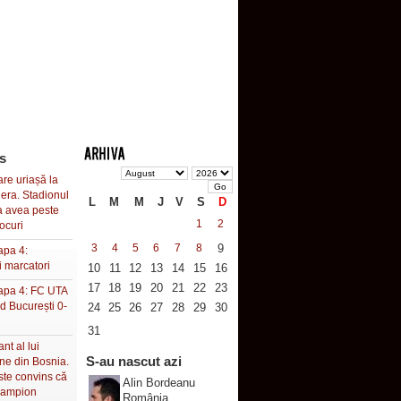
s
re uriașă la
ra. Stadionul
L
M
M
J
V
S
D
a avea peste
1
2
ocuri
3
4
5
6
7
8
9
apa 4:
i marcatori
10
11
12
13
14
15
16
17
18
19
20
21
22
23
tapa 4: FC UTA
d București 0-
24
25
26
27
28
29
30
31
nt al lui
S-au nascut azi
ne din Bosnia.
ste convins că
Alin Bordeanu
campion
România