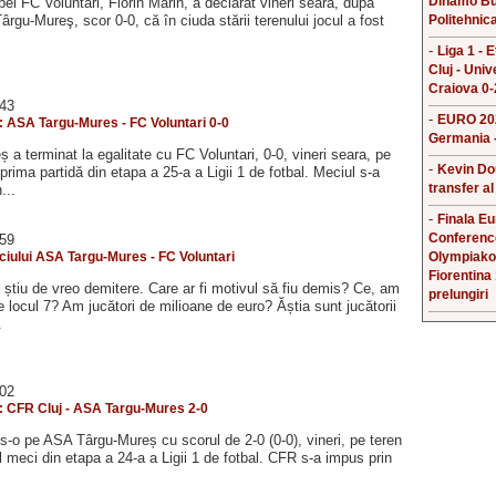
Dinamo Bu
pei FC Voluntari, Florin Marin, a declarat vineri seară, după
rgu-Mureş, scor 0-0, că în ciuda stării terenului jocul a fost
Politehnica
-
Liga 1 - 
Cluj - Univ
Craiova 0-
:43
-
EURO 202
5: ASA Targu-Mures - FC Voluntari 0-0
Germania -
a terminat la egalitate cu FC Voluntari, 0-0, vineri seara, pe
-
Kevin Do
 prima partidă din etapa a 25-a a Ligii 1 de fotbal. Meciul s-a
transfer al
...
-
Finala E
Conferenc
:59
iului ASA Targu-Mures - FC Voluntari
Olympiako
Fiorentina
u știu de vreo demitere. Care ar fi motivul să fiu demis? Ce, am
prelungiri
e locul 7? Am jucători de milioane de euro? Ăștia sunt jucătorii
.
:02
4: CFR Cluj - ASA Targu-Mures 2-0
s-o pe ASA Târgu-Mureș cu scorul de 2-0 (0-0), vineri, pe teren
ul meci din etapa a 24-a a Ligii 1 de fotbal. CFR s-a impus prin