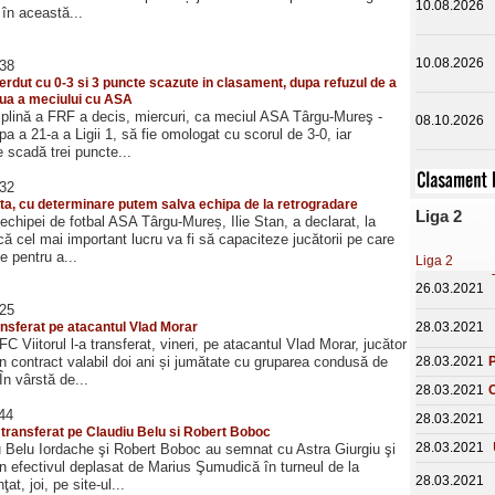
10.08.2026
în această...
10.08.2026
:38
ierdut cu 0-3 si 3 puncte scazute in clasament, dupa refuzul de a
oua a meciului cu ASA
iplină a FRF a decis, miercuri, ca meciul ASA Târgu-Mureş -
08.10.2026
pa a 21-a a Ligii 1, să fie omologat cu scorul de 3-0, iar
se scadă trei puncte...
:32
inta, cu determinare putem salva echipa de la retrogradare
Liga 2
 echipei de fotbal ASA Târgu-Mureș, Ilie Stan, a declarat, la
 că cel mai important lucru va fi să capaciteze jucătorii pe care
ie pentru a...
Liga 2
26.03.2021
:25
ransferat pe atacantul Vlad Morar
28.03.2021
FC Viitorul l-a transferat, vineri, pe atacantul Vlad Morar, jucător
 contract valabil doi ani și jumătate cu gruparea condusă de
28.03.2021
P
n vârstă de...
28.03.2021
C
:44
28.03.2021
a transferat pe Claudiu Belu si Robert Boboc
28.03.2021
u Belu Iordache şi Robert Boboc au semnat cu Astra Giurgiu şi
in efectivul deplasat de Marius Şumudică în turneul de la
28.03.2021
at, joi, pe site-ul...