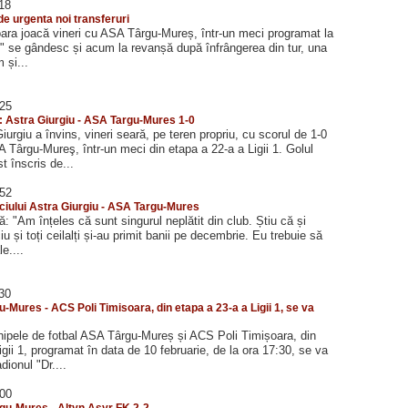
:18
de urgenta noi transferuri
ara joacă vineri cu ASA Târgu-Mureș, într-un meci programat la
ții" se gândesc și acum la revanșă după înfrângerea din tur, una
 și...
:25
2: Astra Giurgiu - ASA Targu-Mures 1-0
iurgiu a învins, vineri seară, pe teren propriu, cu scorul de 1-0
A Târgu-Mureş, într-un meci din etapa a 22-a a Ligii 1. Golul
t înscris de...
:52
iului Astra Giurgiu - ASA Targu-Mures
 "Am înțeles că sunt singurul neplătit din club. Știu că și
u și toți ceilalți și-au primit banii pe decembrie. Eu trebuie să
e....
:30
-Mures - ACS Poli Timisoara, din etapa a 23-a a Ligii 1, se va
hipele de fotbal ASA Târgu-Mureș și ACS Poli Timișoara, din
igii 1, programat în data de 10 februarie, de la ora 17:30, se va
dionul "Dr....
:00
gu-Mures - Altyn Asyr FK 2-2