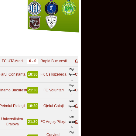
FC UTA Arad
0 - 0
Rapid București
C
Digi
Farul Constanța
18:30
FK Csíkszereda
C
Sport
1
Digi
inamo București
21:30
FC Voluntari
C
Sport
1
Digi
Petrolul Ploiești
18:30
Oțelul Galați
C
Sport
1
Digi
Universitatea
21:30
FC Argeș Pitești
C
Sport
Craiova
1
Digi
Corvinul