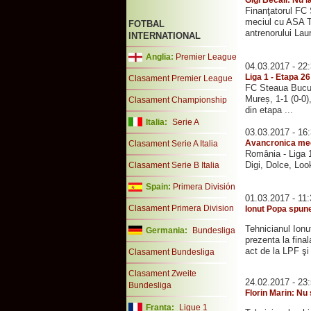
Finanţatorul FC 
meciul cu ASA T
FOTBAL
antrenorului Laur
INTERNATIONAL
Anglia:
Premier League
04.03.2017 - 22
Liga 1 - Etapa 2
Clasament Premier League
FC Steaua Bucure
Mureș, 1-1 (0-0)
Clasament Championship
din etapa ...
Italia:
Serie A
03.03.2017 - 16
Avancronica mec
Clasament Serie A Italia
România - Li
Digi, Dolce, Look
Clasament Serie B Italia
Spain:
Primera División
01.03.2017 - 11
Clasament Primera Division
Ionut Popa spune
Tehnicianul Ionu
Germania:
Bundesliga
prezenta la fina
act de la LPF şi 
Clasament Bundesliga
Clasament Zweite
24.02.2017 - 23
Bundesliga
Florin Marin: Nu 
Franta:
Ligue 1