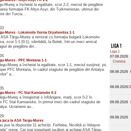
-Mureş a încheiat la egalitate, scor 2-2, meciul de pregătire
ania formaţiei FK Altyn Asyr, din Turkmenistan, ultimul din
ire din Turcia....
:03
gu-Mures - Lokomotiv Gorna Oryahovitsa 1-1
l ASA Târgu-Mureș a remizat cu formația bulgară Lokomotiv
a, scor 1-1 (0-1), sâmbătă, la Belek, într-un meci amical
giul de pregătire din...
Liga 1
:05
07.08.2026
gu-Mures - PFC Montana 1-1
Cronica
gu-Mureş a încheiat la egalitate, scor 1-1, meciul susţinut, joi,
pei PFC Montana, în cadrul stagiului de pregătire din Antalya.
08.08.2026
ilor" a...
08.08.2026
D
:35
gu-Mures - FC Stal Kamianske 0-2
gu-Mureş a înregistrat o înfrângere, marţi, scor 0-2 în
 FC Stal Kamianske, în primul meci din cadrul stagiului de
09.08.2026
alya. Ucrainenii au...
:29
09.08.2026
va juca la ASA Targu-Mures
-au pus la dispoziție 11 achiziții. Ferfelea, Nicoliță și Velayos
rele" nume. Cei mai importanți jucători ai echipei ASA Târgu-