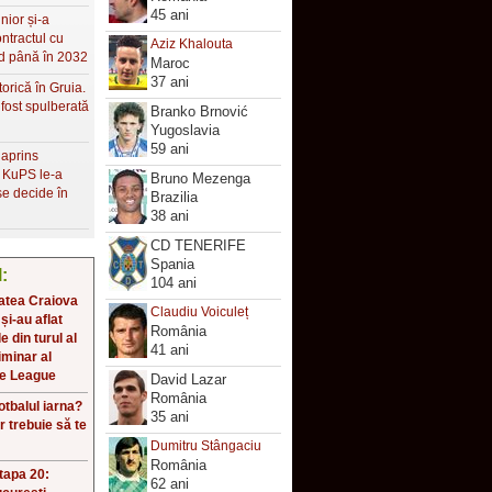
45 ani
nior și-a
ontractul cu
Aziz Khalouta
d până în 2032
Maroc
37 ani
torică în Gruia.
fost spulberată
Branko Brnović
Yugoslavia
59 ani
 aprins
, KuPS le-a
Bruno Mezenga
 se decide în
Brazilia
38 ani
CD TENERIFE
Spania
l:
104 ani
atea Craiova
Claudiu Voiculeț
 și-au aflat
România
 din turul al
41 ani
iminar al
e League
David Lazar
România
fotbalul iarna?
35 ani
r trebuie să te
!
Dumitru Stângaciu
România
Etapa 20:
62 ani