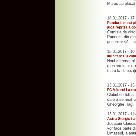
Mureş au plecat 
18.01.2017 - 17
Pandurii, meci p
juca repriza a d
Comisia de disc
Pandurii, din eta
gorjenilor să li 
15.01.2017 - 10
Ilie Stan: Cu vo
Noul antrenor al
reunirea lotului,
îi are la dispoziț
13.01.2017 - 15
FC Viitorul l-a t
Clubul de fotbal 
care a semnat un
Gheorghe Hagi. Î
13.01.2017 - 11
Astra Giurgiu i-
Jucătorii Claudi
vor face parte d
Limassol, a anunţ