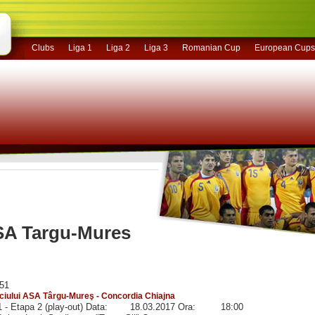
Clubs
Liga 1
Liga 2
Liga 3
Romanian Cup
European Cups
ASA Targu-Mures
:51
iului ASA Târgu-Mureş - Concordia Chiajna
 1 - Etapa 2 (play-out) Data: 18.03.2017 Ora: 18:00