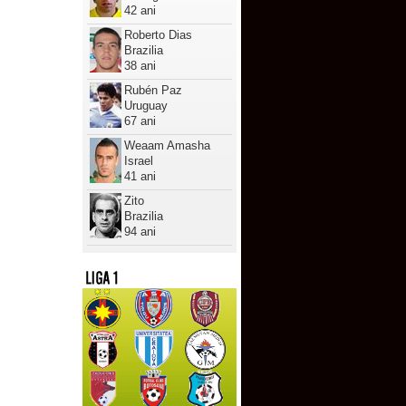
42 ani
Roberto Dias
Brazilia
38 ani
Rubén Paz
Uruguay
67 ani
Weaam Amasha
Israel
41 ani
Zito
Brazilia
94 ani