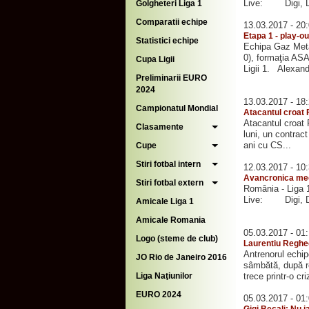
Live: Digi, D
Golgheteri Liga 1
Comparatii echipe
13.03.2017 - 20
Etapa 1 - play-o
Statistici echipe
Echipa Gaz Metan
0), formaţia ASA
Cupa Ligii
Ligii 1. Alexan
Preliminarii EURO
2024
13.03.2017 - 18
Campionatul Mondial
Atacantul croat 
Atacantul croat 
Clasamente
luni, un contract
ani cu CS...
Cupe
Stiri fotbal intern
12.03.2017 - 10
Avancronica mec
Stiri fotbal extern
România - Liga
Live: Digi, Do
Amicale Liga 1
Amicale Romania
05.03.2017 - 01
Logo (steme de club)
Laurentiu Reghec
Antrenorul echi
JO Rio de Janeiro 2016
sâmbătă, după r
trece printr-o cri
Liga Naţiunilor
EURO 2024
05.03.2017 - 01
Gigi Becali: Nu i