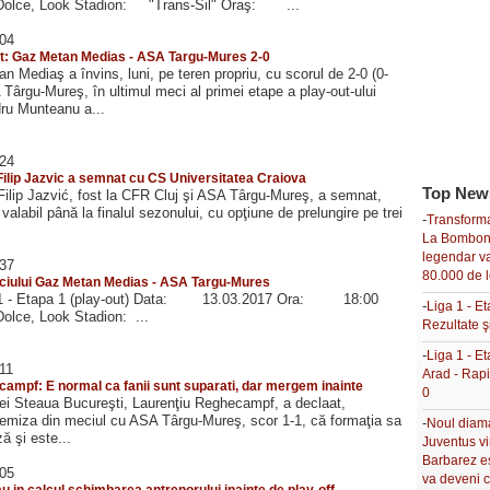
olce, Look Stadion: "Trans-Sil" Oraş: ...
:04
ut: Gaz Metan Medias - ASA Targu-Mures 2-0
 Mediaş a învins, luni, pe teren propriu, cu scorul de 2-0 (0-
 Târgu-Mureş, în ultimul meci al primei etape a play-out-ului
dru Munteanu a...
:24
Filip Jazvic a semnat cu CS Universitatea Craiova
Top New
Filip Jazvić, fost la CFR Cluj şi ASA Târgu-Mureş, a semnat,
 valabil până la finalul sezonului, cu opţiune de prelungire pe trei
-
Transforma
La Bombone
legendar v
:37
80.000 de l
iului Gaz Metan Medias - ASA Targu-Mures
 1 - Etapa 1 (play-out) Data: 13.03.2017 Ora: 18:00
-
Liga 1 - Et
lce, Look Stadion: ...
Rezultate ş
-
Liga 1 - E
:11
Arad - Rapi
ampf: E normal ca fanii sunt suparati, dar mergem inainte
0
pei Steaua Bucureşti, Laurenţiu Reghecampf, a declaat,
emiza din meciul cu ASA Târgu-Mureş, scor 1-1, că formaţia sa
-
Noul diama
ză şi este...
Juventus vi
Barbarez e
:05
va deveni 
au in calcul schimbarea antrenorului inainte de play-off