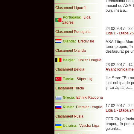
Tehnicianul echi
meciul cu ASA Tâ
Clasament Ligue 1
bun, însă a...
Portugalia:
Liga
Sagres
24.02.2017 - 22
Clasament Portugalia
Liga 1 - Etapa 2
Olanda:
Eredivisie
ASA Târgu-Mureș 
teren propriu, în
Clasament Olanda
desfășurat pe un
Belgia:
Jupiler League
23.02.2017 - 14
Avancronica mec
Clasament Belgia
Ilie Stan: "Eu n
Turcia:
Süper Lig
luat echipa de p
și cu ăștia joc...
Clasament Turcia
Grecia:
Ethniki Katigoria
17.02.2017 - 22
Rusia:
Premier League
Liga 1 - Etapa 2
Clasament Rusia
CFR Cluj a învin
propriu, în prim
Ucraina:
Vyscha Liga
golurile...