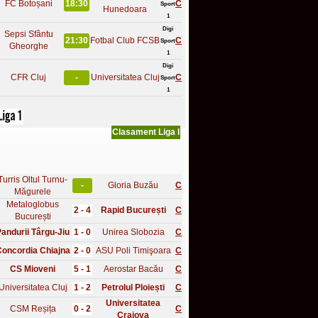
FC Botoșani
18:30
C
Sport
Hunedoara
1
Digi
Sepsi Sfântu
21:30
Fotbal Club FCSB
C
Sport
Gheorghe
1
Digi
CFR Cluj
-
Universitatea Cluj
C
Sport
1
Clasament Liga I
Turris Oltul Turnu-
-
Gloria Buzău
C
Măgurele
Metaloglobus
2 - 4
Rapid București
C
București
andurii Târgu-Jiu
1 - 0
Unirea Slobozia
C
oncordia Chiajna
2 - 0
ASU Poli Timişoara
C
CS Mioveni
5 - 1
Aerostar Bacău
C
Universitatea Cluj
1 - 2
Petrolul Ploiești
C
Universitatea
CSM Reșița
0 - 2
C
Craiova