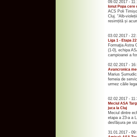
09.02.2017 - 11
Ionut Popa cere 
ACS Poli Timișo
Cluj. "Alb-viole
resimțită și acum
03.02.2017 - 22
Liga 1 - Etapa 2
Formaţia Astra G
(1-0), echipa AS
campioanei a fos
02.02.2017 - 16
Avancronica mec
Marius Șumudică:
femeia de servici
urmez căile legal
02.02.2017 - 11
Meciul ASA Targu
juca la Cluj
Meciul dintre ec
etapa a 23-a a L
desfășura pe sta
31.01.2017 - 09
Amical: ASA Tar