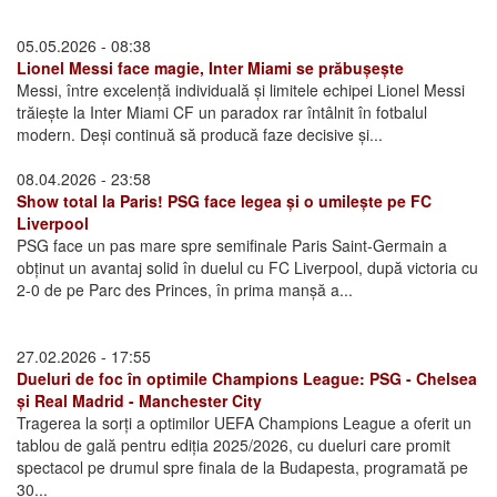
05.05.2026 - 08:38
Lionel Messi face magie, Inter Miami se prăbușește
Messi, între excelență individuală și limitele echipei Lionel Messi
trăiește la Inter Miami CF un paradox rar întâlnit în fotbalul
modern. Deși continuă să producă faze decisive și...
08.04.2026 - 23:58
Show total la Paris! PSG face legea și o umilește pe FC
Liverpool
PSG face un pas mare spre semifinale Paris Saint-Germain a
obținut un avantaj solid în duelul cu FC Liverpool, după victoria cu
2-0 de pe Parc des Princes, în prima manșă a...
27.02.2026 - 17:55
Dueluri de foc în optimile Champions League: PSG - Chelsea
și Real Madrid - Manchester City
Tragerea la sorți a optimilor UEFA Champions League a oferit un
tablou de gală pentru ediția 2025/2026, cu dueluri care promit
spectacol pe drumul spre finala de la Budapesta, programată pe
30...