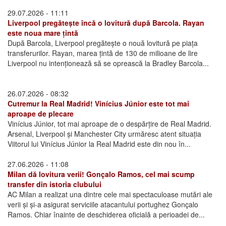
29.07.2026 - 11:11
Liverpool pregătește încă o lovitură după Barcola. Rayan
este noua mare țintă
După Barcola, Liverpool pregătește o nouă lovitură pe piața
transferurilor. Rayan, marea țintă de 130 de milioane de lire
Liverpool nu intenționează să se oprească la Bradley Barcola...
26.07.2026 - 08:32
Cutremur la Real Madrid! Vinícius Júnior este tot mai
aproape de plecare
Vinícius Júnior, tot mai aproape de o despărțire de Real Madrid.
Arsenal, Liverpool și Manchester City urmăresc atent situația
Viitorul lui Vinícius Júnior la Real Madrid este din nou în...
27.06.2026 - 11:08
Milan dă lovitura verii! Gonçalo Ramos, cel mai scump
transfer din istoria clubului
AC Milan a realizat una dintre cele mai spectaculoase mutări ale
verii și și-a asigurat serviciile atacantului portughez Gonçalo
Ramos. Chiar înainte de deschiderea oficială a perioadei de...