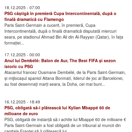
18.12.2025 - 07:00
PSG câștigă în premieră Cupa Intercontinentală, după o
finală dramatică cu Flamengo
Paris Saint-Germain a cucerit, în premieră, Cupa
Intercontinentală, după o finală dramatică disputată miercuri
seara, pe stadionul Ahmad Bin Ali din Al-Rayyan (Qatar), în fața
formației...
17.12.2025 - 00:00
Anul lui Dembélé: Balon de Aur, The Best FIFA și sezon
istoric cu PSG
Atacantul francez Ousmane Dembélé, de la Paris Saint-Germain,
și mijlocașul spaniol Aitana Bonmatí, liderul de joc al Barcelonei,
au fost desemnați marți seara, la Doha, cei mai buni...
16.12.2025 - 18:49
PSG, obligată să-i plătească lui Kylian Mbappé 60 de
milioane de euro
PSG, obligată de instanță să-i achite lui Mbappé 60 de milioane €
Paris Saint-Germain a fost obligată de un tribunal al muncii din
capitala Franței să îi plătească lui...