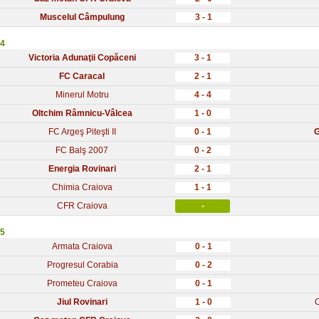
Muscelul Câmpulung
3 - 1
 4
Victoria Adunaţii Copăceni
3 - 1
FC Caracal
2 - 1
Minerul Motru
4 - 4
Oltchim Râmnicu-Vâlcea
1 - 0
FC Argeş Piteşti II
0 - 1
G
FC Balş 2007
0 - 2
Energia Rovinari
2 - 1
Chimia Craiova
1 - 1
CFR Craiova
-
 5
Armata Craiova
0 - 1
Progresul Corabia
0 - 2
Prometeu Craiova
0 - 1
Jiul Rovinari
1 - 0