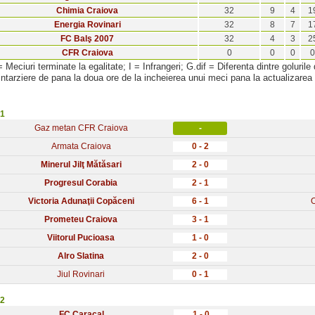
Chimia Craiova
32
9
4
1
Energia Rovinari
32
8
7
1
FC Balş 2007
32
4
3
2
CFR Craiova
0
0
0
0
= Meciuri terminate la egalitate; I = Infrangeri; G.dif = Diferenta dintre golurile 
intarziere de pana la doua ore de la incheierea unui meci pana la actualizarea
 1
Gaz metan CFR Craiova
-
Armata Craiova
0 - 2
Minerul Jilţ Mătăsari
2 - 0
Progresul Corabia
2 - 1
Victoria Adunaţii Copăceni
6 - 1
O
Prometeu Craiova
3 - 1
Viitorul Pucioasa
1 - 0
Alro Slatina
2 - 0
Jiul Rovinari
0 - 1
 2
FC Caracal
1 - 0