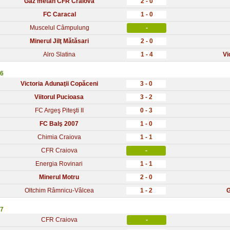
Gaz metan CFR Craiova
2 - 0
FC Caracal
1 - 0
Muscelul Câmpulung
-
Minerul Jilţ Mătăsari
2 - 0
Alro Slatina
1 - 4
Vi
 6
Victoria Adunaţii Copăceni
3 - 0
Viitorul Pucioasa
3 - 2
FC Argeş Piteşti II
0 - 3
FC Balş 2007
1 - 0
Chimia Craiova
1 - 1
CFR Craiova
-
Energia Rovinari
1 - 1
Minerul Motru
2 - 0
Oltchim Râmnicu-Vâlcea
1 - 2
G
 7
CFR Craiova
-