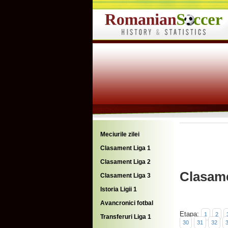
Meciurile zilei
Clasament Liga 1
Clasament Liga 2
Clasame
Clasament Liga 3
Istoria Ligii 1
Avancronici fotbal
Etapa:
1
2
Transferuri Liga 1
30
31
32