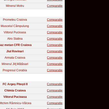
Minerul Motru
Comparatie
Prometeu Craiova
Comparatie
Muscelul Câmpulung
Comparatie
Viitorul Pucioasa
Comparatie
Alro Slatina
Comparatie
az metan CFR Craiova
Comparatie
Jiul Rovinari
Comparatie
Armata Craiova
Comparatie
Minerul Jilţ Mătăsari
Comparatie
Progresul Corabia
Comparatie
FC Argeş Piteşti II
Comparatie
Chimia Craiova
Comparatie
Viitorul Pucioasa
Comparatie
Oltchim Râmnicu-Vâlcea
Comparatie