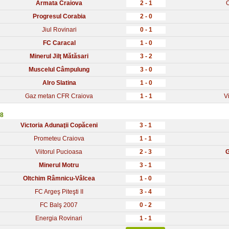
Armata Craiova
2 - 1
Progresul Corabia
2 - 0
Jiul Rovinari
0 - 1
FC Caracal
1 - 0
Minerul Jilţ Mătăsari
3 - 2
Muscelul Câmpulung
3 - 0
Alro Slatina
1 - 0
Gaz metan CFR Craiova
1 - 1
V
 8
Victoria Adunaţii Copăceni
3 - 1
Prometeu Craiova
1 - 1
Viitorul Pucioasa
2 - 3
G
Minerul Motru
3 - 1
Oltchim Râmnicu-Vâlcea
1 - 0
FC Argeş Piteşti II
3 - 4
FC Balş 2007
0 - 2
Energia Rovinari
1 - 1