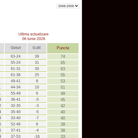
Ultima actualizare
06 Iunie 2026
Goluri
G.dif.
Puncte
63-24
39
74
55-24
31
65
61-31
30
63
61-36
25
55
49-41
8
53
1
44-34
10
51
1
55-49
6
49
3
36-41
-5
45
2
32-35
-3
42
4
35-40
-5
40
4
33-40
-7
40
5
52-46
6
39
6
37-41
-4
38
9
37-53
-16
33