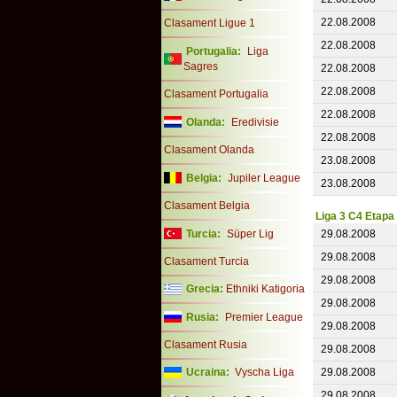
22.08.2008
Clasament Ligue 1
22.08.2008
Portugalia:
Liga
Sagres
22.08.2008
22.08.2008
Clasament Portugalia
22.08.2008
Olanda:
Eredivisie
22.08.2008
Clasament Olanda
23.08.2008
Belgia:
Jupiler League
23.08.2008
Clasament Belgia
Liga 3 C4 Etapa
Turcia:
Süper Lig
29.08.2008
29.08.2008
Clasament Turcia
29.08.2008
Grecia:
Ethniki Katigoria
29.08.2008
Rusia:
Premier League
29.08.2008
Clasament Rusia
29.08.2008
Ucraina:
Vyscha Liga
29.08.2008
29.08.2008