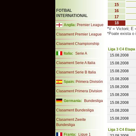
15
FOTBAL
16
INTERNATIONAL
17
18
Anglia:
Premier League
*V = Victorii; E 
*Poate exista o 
Clasament Premier League
Clasament Championship
Liga 3 C4 Etapa
Italia:
Serie A
15.08.2008
Clasament Serie A Italia
15.08.2008
15.08.2008
Clasament Serie B Italia
15.08.2008
Spain:
Primera División
15.08.2008
Clasament Primera Division
15.08.2008
Germania:
Bundesliga
15.08.2008
Clasament Bundesliga
15.08.2008
15.08.2008
Clasament Zweite
Bundesliga
Liga 3 C4 Etapa
Franta:
Ligue 1
22.08.2008