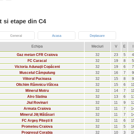
 si etape din C4
General
Acasa
Deplasare
Echipa
Meciuri
V
E
I
Gaz metan CFR Craiova
32
23
5
4
FC Caracal
32
19
8
5
Victoria Adunaţii Copăceni
32
19
6
7
Muscelul Câmpulung
32
16
7
9
Viitorul Pucioasa
32
15
8
9
Oltchim Râmnicu-Vâlcea
32
15
6
1
Minerul Motru
32
14
7
1
Alro Slatina
32
13
6
1
Jiul Rovinari
32
11
9
1
Armata Craiova
32
11
7
1
Minerul Jilţ Mătăsari
32
11
7
1
FC Argeş Piteşti II
32
11
6
1
Prometeu Craiova
32
11
5
1
Progresul Corabia
32
10
3
1