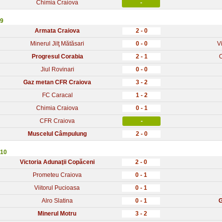
Chimia Craiova
-
 9
Armata Craiova
2 - 0
Minerul Jilţ Mătăsari
0 - 0
V
Progresul Corabia
2 - 1
Jiul Rovinari
0 - 0
Gaz metan CFR Craiova
3 - 2
FC Caracal
1 - 2
Chimia Craiova
0 - 1
CFR Craiova
-
Muscelul Câmpulung
2 - 0
 10
Victoria Adunaţii Copăceni
2 - 0
Prometeu Craiova
0 - 1
Viitorul Pucioasa
0 - 1
Alro Slatina
0 - 1
G
Minerul Motru
3 - 2