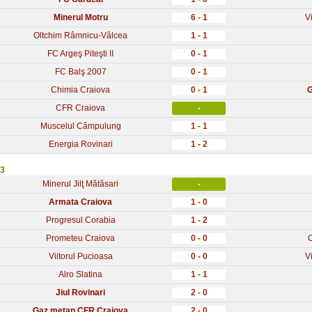
Minerul Motru
6 - 1
V
Oltchim Râmnicu-Vâlcea
1 - 1
FC Argeş Piteşti II
0 - 1
FC Balş 2007
0 - 1
Chimia Craiova
0 - 1
G
CFR Craiova
-
Muscelul Câmpulung
1 - 1
Energia Rovinari
1 - 2
 3
Minerul Jilţ Mătăsari
-
Armata Craiova
1 - 0
Progresul Corabia
1 - 2
Prometeu Craiova
0 - 0
Viitorul Pucioasa
0 - 0
V
Alro Slatina
1 - 1
Jiul Rovinari
2 - 0
Gaz metan CFR Craiova
2 - 0