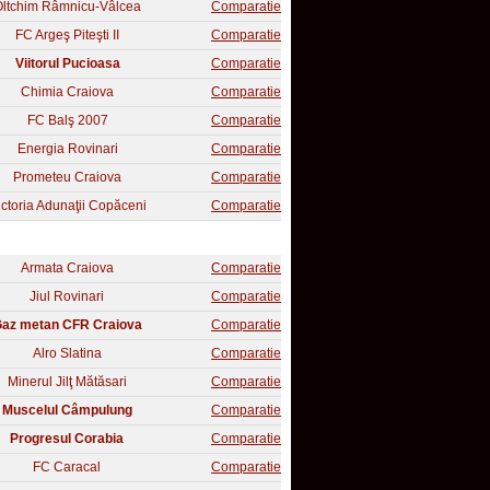
Oltchim Râmnicu-Vâlcea
Comparatie
FC Argeş Piteşti II
Comparatie
Viitorul Pucioasa
Comparatie
Chimia Craiova
Comparatie
FC Balş 2007
Comparatie
Energia Rovinari
Comparatie
Prometeu Craiova
Comparatie
ictoria Adunaţii Copăceni
Comparatie
Armata Craiova
Comparatie
Jiul Rovinari
Comparatie
az metan CFR Craiova
Comparatie
Alro Slatina
Comparatie
Minerul Jilţ Mătăsari
Comparatie
Muscelul Câmpulung
Comparatie
Progresul Corabia
Comparatie
FC Caracal
Comparatie