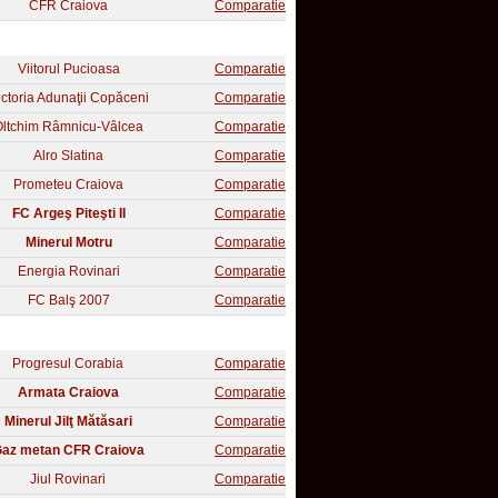
CFR Craiova
Comparatie
Viitorul Pucioasa
Comparatie
ictoria Adunaţii Copăceni
Comparatie
Oltchim Râmnicu-Vâlcea
Comparatie
Alro Slatina
Comparatie
Prometeu Craiova
Comparatie
FC Argeş Piteşti II
Comparatie
Minerul Motru
Comparatie
Energia Rovinari
Comparatie
FC Balş 2007
Comparatie
Progresul Corabia
Comparatie
Armata Craiova
Comparatie
Minerul Jilţ Mătăsari
Comparatie
az metan CFR Craiova
Comparatie
Jiul Rovinari
Comparatie