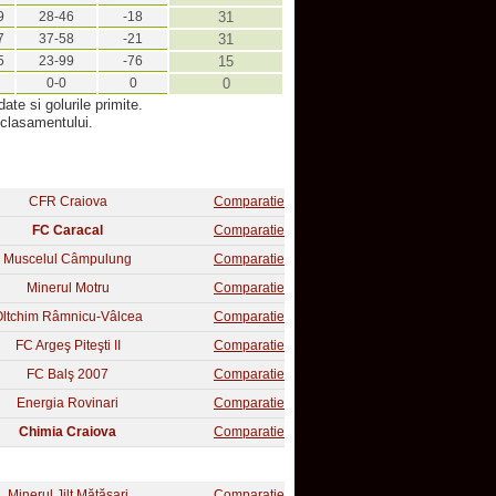
9
28-46
-18
31
7
37-58
-21
31
5
23-99
-76
15
0-0
0
0
date si golurile primite.
 clasamentului.
CFR Craiova
Comparatie
FC Caracal
Comparatie
Muscelul Câmpulung
Comparatie
Minerul Motru
Comparatie
ltchim Râmnicu-Vâlcea
Comparatie
FC Argeş Piteşti II
Comparatie
FC Balş 2007
Comparatie
Energia Rovinari
Comparatie
Chimia Craiova
Comparatie
Minerul Jilţ Mătăsari
Comparatie