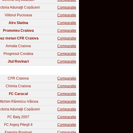
ictoria Adunaţii Copăceni
Comparatie
Viitorul Pucioasa
Comparatie
Alro Slatina
Comparatie
Prometeu Craiova
Comparatie
az metan CFR Craiova
Comparatie
Armata Craiova
Comparatie
Progresul Corabia
Comparatie
Jiul Rovinari
Comparatie
CFR Craiova
Comparatie
Chimia Craiova
Comparatie
FC Caracal
Comparatie
Oltchim Râmnicu-Vâlcea
Comparatie
ictoria Adunaţii Copăceni
Comparatie
FC Balş 2007
Comparatie
FC Argeş Piteşti II
Comparatie
Energia Rovinari
Comparatie