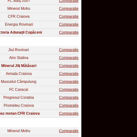
FC Balş 2007
Comparatie
Minerul Motru
Comparatie
CFR Craiova
Comparatie
Energia Rovinari
Comparatie
ctoria Adunaţii Copăceni
Comparatie
Jiul Rovinari
Comparatie
Alro Slatina
Comparatie
Minerul Jilţ Mătăsari
Comparatie
Armata Craiova
Comparatie
Muscelul Câmpulung
Comparatie
FC Caracal
Comparatie
Progresul Corabia
Comparatie
Prometeu Craiova
Comparatie
az metan CFR Craiova
Comparatie
Minerul Motru
Comparatie