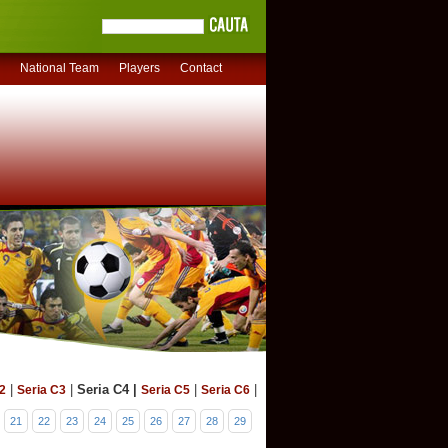
National Team
Players
Contact
|
|
Seria C4 |
|
|
2
Seria C3
Seria C5
Seria C6
21
22
23
24
25
26
27
28
29