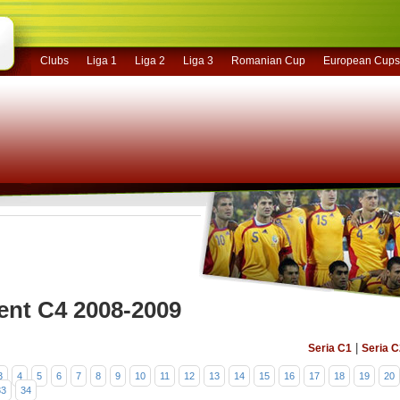
Clubs
Liga 1
Liga 2
Liga 3
Romanian Cup
European Cups
nt C4 2008-2009
|
Seria C1
Seria C
3
4
5
6
7
8
9
10
11
12
13
14
15
16
17
18
19
20
33
34