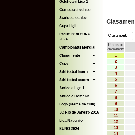
Golgheteri Liga 1
Comparatii echipe
Statistici echipe
Clasament
Cupa Ligii
Preliminarii EURO
Clasament:
2024
Pozitie in
Campionatul Mondial
clasament
1
Clasamente
2
Cupe
3
Stiri fotbal intern
4
5
Stiri fotbal extern
6
Amicale Liga 1
7
Amicale Romania
8
9
Logo (steme de club)
10
JO Rio de Janeiro 2016
11
Liga Naţiunilor
12
13
EURO 2024
14