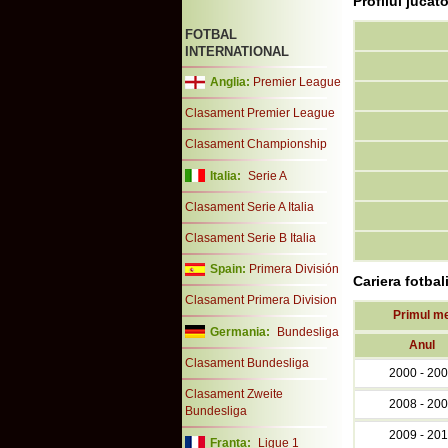
Profilul jucat
FOTBAL
INTERNATIONAL
Anglia:
Premier League
Clasament Premier League
Clasament Championship
Italia:
Serie A
Clasament Serie A Italia
Clasament Serie B Italia
Spain:
Primera División
Cariera fotba
Clasament Primera Division
Primul m
Germania:
Bundesliga
Anul
Clasament Bundesliga
2000 - 20
Clasament Zweite
2008 - 20
Bundesliga
2009 - 20
Franta:
Ligue 1