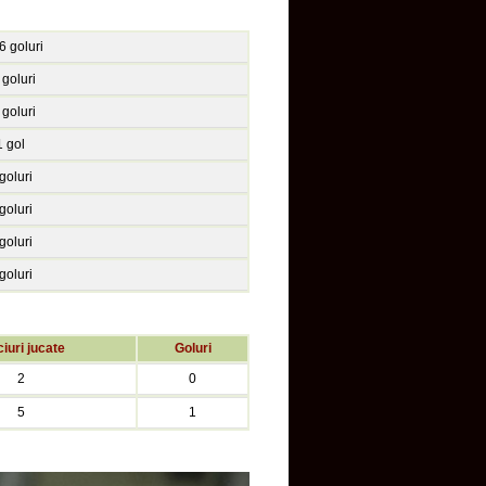
6 goluri
 goluri
 goluri
1 gol
goluri
goluri
goluri
goluri
iuri jucate
Goluri
2
0
5
1