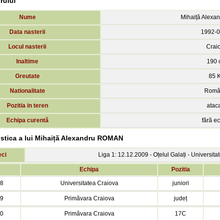
orului
Nume
Mihaiță Alex
Data nasterii
1992-0
Locul nasterii
Crai
Inaltime
190 
Greutate
85 
Nationalitate
Româ
Pozitia in teren
atac
Echipa curentă
fără e
listica a lui Mihaiță Alexandru ROMAN
eci
Liga 1: 12.12.2009 - Oțelul Galați - Universit
Echipa
Pozitia
08
Universitatea Craiova
juniori
09
Primăvara Craiova
județ
10
Primăvara Craiova
17C