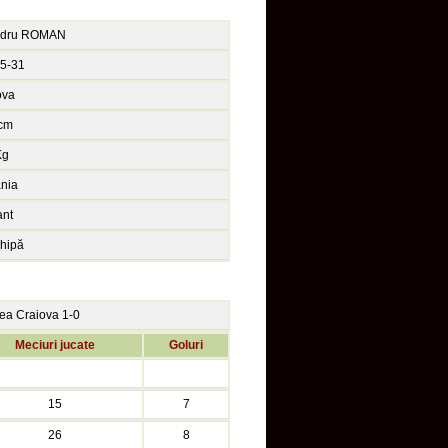
andru ROMAN
5-31
ova
cm
Kg
nia
ant
chipă
atea Craiova 1-0
Meciuri jucate
Goluri
15
7
26
8