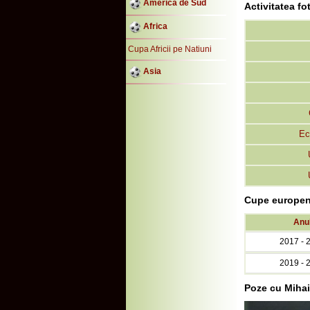
America de Sud
Activitatea f
Africa
Cupa Africii pe Natiuni
Asia
Ec
Cupe europen
Anu
2017 - 
2019 - 
Poze cu Miha