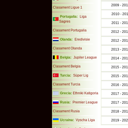
2009 - 20
Clasament Ligue 1
2010 - 20
Portugalia:
Liga
Sagres
2011 - 20
Clasament Portugalia
2012 - 20
Olanda:
Eredivisie
2012 - 20
Clasament Olanda
2013 - 20
Belgia:
Jupiler League
2014 - 20
Clasament Belgia
2015 - 20
Turcia:
Süper Lig
2015 - 20
Clasament Turcia
2016 - 20
Grecia:
Ethniki Katigoria
2017 - 20
Rusia:
Premier League
2017 - 20
Clasament Rusia
2018 - 20
Ucraina:
Vyscha Liga
2019 - 20