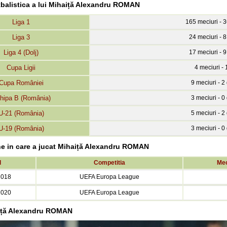
otbalistica a lui Mihaiță Alexandru ROMAN
Liga 1
165 meciuri - 3
Liga 3
24 meciuri - 8
Liga 4 (Dolj)
17 meciuri - 9
Cupa Ligii
4 meciuri - 
Cupa României
9 meciuri - 2 
hipa B (România)
3 meciuri - 0 
U-21 (România)
5 meciuri - 2 
U-19 (România)
3 meciuri - 0 
e in care a jucat Mihaiță Alexandru ROMAN
l
Competitia
Mec
2018
UEFA Europa League
2020
UEFA Europa League
iță Alexandru ROMAN