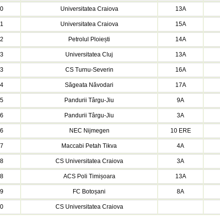
10
Universitatea Craiova
13A
11
Universitatea Craiova
15A
12
Petrolul Ploiești
14A
13
Universitatea Cluj
13A
13
CS Turnu-Severin
16A
14
Săgeata Năvodari
17A
15
Pandurii Târgu-Jiu
9A
16
Pandurii Târgu-Jiu
3A
16
NEC Nijmegen
10 ERE
17
Maccabi Petah Tikva
4A
18
CS Universitatea Craiova
3A
18
ACS Poli Timișoara
13A
19
FC Botoșani
8A
20
CS Universitatea Craiova