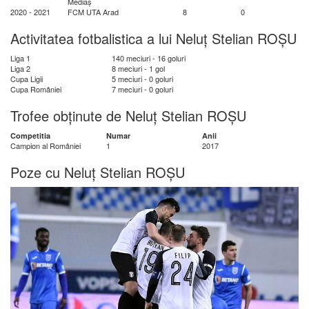
Mediaș
2020 - 2021
FCM UTA Arad
8
0
Activitatea fotbalistica a lui Neluț Stelian ROȘU
Liga 1
140 meciuri - 16 goluri
Liga 2
8 meciuri - 1 gol
Cupa Ligii
5 meciuri - 0 goluri
Cupa României
7 meciuri - 0 goluri
Trofee obținute de Neluț Stelian ROȘU
Competitia
Numar
Anii
Campion al României
1
2017
Poze cu Neluț Stelian ROȘU