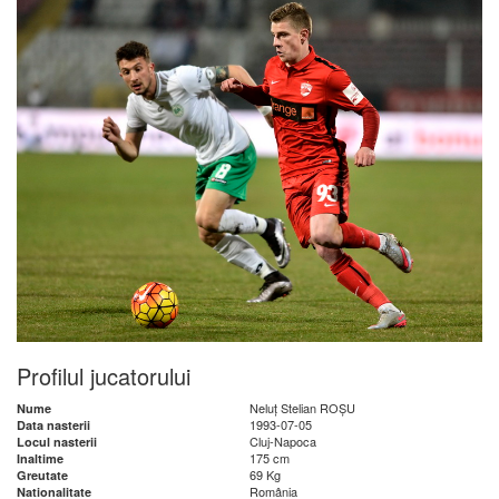
Profilul jucatorului
Neluț Stelian ROȘU
Nume
1993-07-05
Data nasterii
Cluj-Napoca
Locul nasterii
175 cm
Inaltime
69 Kg
Greutate
România
Nationalitate