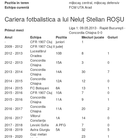
mijlocaş central, mijlocaş defensiv
Pozitia in teren
FCM UTA Arad
Echipa curentă
Cariera fotbalistica a lui Neluț Stelian ROȘU
Liga 1: 09.05.2013 - Rapid Bucureşti -
Primul meci
Concordia Chiajna 0-0
Anul
Echipa
Pozitia
Meciuri jucate
Goluri
-
CFR 1907 Cluj
juniori
1
2009 - 2012
CFR 1907 Cluj II
județ
Luceafărul
2012 - 2013
10B
8
1
Oradea
Concordia
2012 - 2013
15A
3
0
Chiajna
Concordia
2013 - 2014
14A
30
7
Chiajna
Concordia
2014 - 2015
12A
12
0
Chiajna
2014 - 2015
FC Botoșani
8A
13
1
2015 - 2016
CFR 1907 Cluj
10A
7
0
Concordia
2015 - 2016
11A
9
1
Chiajna
Concordia
2016 - 2017
11A
20
2
Chiajna
Viitorul
2016 - 2017
1A
14
0
Constanța
2017 - 2018
Levski Sofia
A PFG
7
0
2018 - 2019
Astra Giurgiu
5A
32
5
Gaz metan
2019 - 2020
23
1