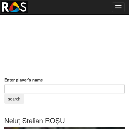
Toggl
navig
Enter player's name
Neluț Stelian ROȘU