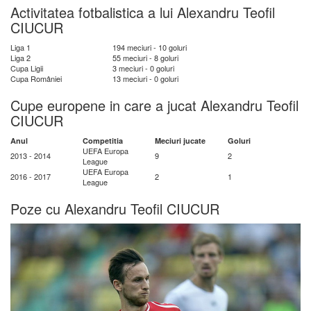
Activitatea fotbalistica a lui Alexandru Teofil
CIUCUR
Liga 1
194 meciuri - 10 goluri
Liga 2
55 meciuri - 8 goluri
Cupa Ligii
3 meciuri - 0 goluri
Cupa României
13 meciuri - 0 goluri
Cupe europene in care a jucat Alexandru Teofil
CIUCUR
Anul
Competitia
Meciuri jucate
Goluri
UEFA Europa
2013 - 2014
9
2
League
UEFA Europa
2016 - 2017
2
1
League
Poze cu Alexandru Teofil CIUCUR