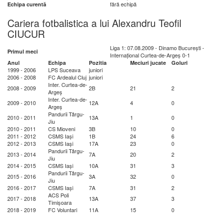
fără echipă
Echipa curentă
Cariera fotbalistica a lui Alexandru Teofil
CIUCUR
Liga 1: 07.08.2009 - Dinamo București -
Primul meci
Internațional Curtea-de-Argeș 0-1
Anul
Echipa
Pozitia
Meciuri jucate
Goluri
1999 - 2006
LPS Suceava
juniori
2006 - 2008
FC Ardealul Cluj
juniori
Inter. Curtea-de-
2008 - 2009
2B
21
2
Argeș
Inter. Curtea-de-
2009 - 2010
12A
4
0
Argeș
Pandurii Târgu-
2010 - 2011
13A
1
0
Jiu
2010 - 2011
CS Mioveni
3B
10
0
2011 - 2012
CSMS Iași
1B
24
6
2012 - 2013
CSMS Iași
17A
23
0
Pandurii Târgu-
2013 - 2014
7A
20
2
Jiu
2014 - 2015
CSMS Iași
10A
31
3
Pandurii Târgu-
2015 - 2016
3A
32
0
Jiu
2016 - 2017
CSMS Iași
7A
31
2
ACS Poli
2017 - 2018
13A
37
3
Timișoara
2018 - 2019
FC Voluntari
11A
15
0