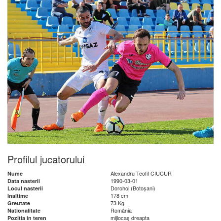
Profilul jucatorului
Alexandru Teofil CIUCUR
Nume
1990-03-01
Data nasterii
Dorohoi (Botoșani)
Locul nasterii
178 cm
Inaltime
73 Kg
Greutate
România
Nationalitate
mijlocaş dreapta
Pozitia in teren