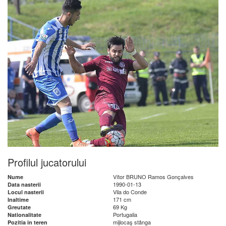
Profilul jucatorului
Vítor BRUNO Ramos Gonçalves
Nume
1990-01-13
Data nasterii
Vila do Conde
Locul nasterii
171 cm
Inaltime
69 Kg
Greutate
Portugalia
Nationalitate
mijlocaş stânga
Pozitia in teren