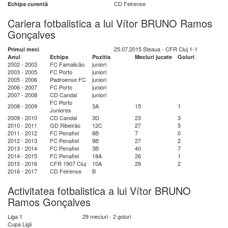
CD Feirense
Echipa curentă
Cariera fotbalistica a lui Vítor BRUNO Ramos
Gonçalves
25.07.2015 Steaua - CFR Cluj 1-1
Primul meci
Anul
Echipa
Pozitia
Meciuri jucate
Goluri
2002 - 2003
FC Famalicão
juniori
2003 - 2005
FC Porto
juniori
2005 - 2006
Padroense FC
juniori
2006 - 2007
FC Porto
juniori
2007 - 2008
CD Candal
juniori
FC Porto
2008 - 2009
3A
15
1
Juniores
2009 - 2010
CD Candal
3D
23
3
2010 - 2011
GD Ribeirão
12C
27
5
2011 - 2012
FC Penafiel
8B
7
0
2012 - 2013
FC Penafiel
9B
27
2
2013 - 2014
FC Penafiel
3B
40
7
2014 - 2015
FC Penafiel
18A
26
1
2015 - 2016
CFR 1907 Cluj
10A
29
2
2016 - 2017
CD Feirense
B
Activitatea fotbalistica a lui Vítor BRUNO
Ramos Gonçalves
Liga 1
29 meciuri - 2 goluri
Cupa Ligii