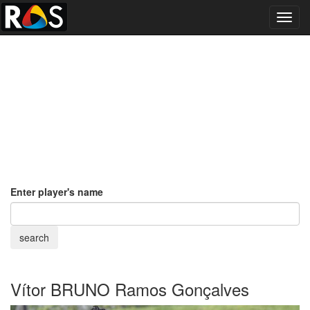
Toggl
navig
Enter player's name
Vítor BRUNO Ramos Gonçalves