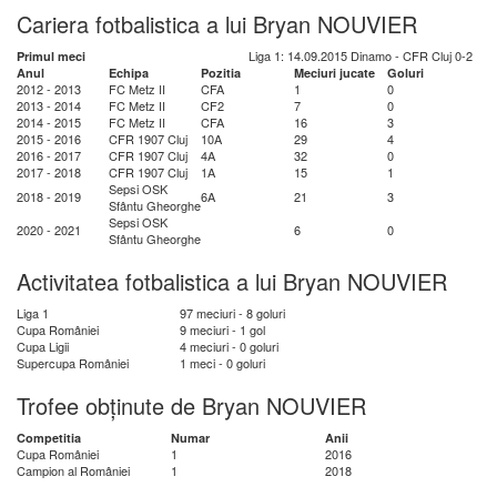
Cariera fotbalistica a lui Bryan NOUVIER
Liga 1: 14.09.2015 Dinamo - CFR Cluj 0-2
Primul meci
Anul
Echipa
Pozitia
Meciuri jucate
Goluri
2012 - 2013
FC Metz II
CFA
1
0
2013 - 2014
FC Metz II
CF2
7
0
2014 - 2015
FC Metz II
CFA
16
3
2015 - 2016
CFR 1907 Cluj
10A
29
4
2016 - 2017
CFR 1907 Cluj
4A
32
0
2017 - 2018
CFR 1907 Cluj
1A
15
1
Sepsi OSK
2018 - 2019
6A
21
3
Sfântu Gheorghe
Sepsi OSK
2020 - 2021
6
0
Sfântu Gheorghe
Activitatea fotbalistica a lui Bryan NOUVIER
Liga 1
97 meciuri - 8 goluri
Cupa României
9 meciuri - 1 gol
Cupa Ligii
4 meciuri - 0 goluri
Supercupa României
1 meci - 0 goluri
Trofee obținute de Bryan NOUVIER
Competitia
Numar
Anii
Cupa României
1
2016
Campion al României
1
2018