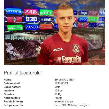
Profilul jucatorului
Bryan NOUVIER
Nume
1995-06-21
Data nasterii
Metz
Locul nasterii
175 cm
Inaltime
68 Kg
Greutate
Franța
Nationalitate
extremă stânga
Pozitia in teren
Sepsi OSK Sfântu Gheorghe
Echipa curentă