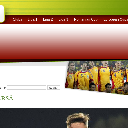
Clubs
Liga 1
Liga 2
Liga 3
Romanian Cup
European Cups
name
ÂRȘĂ