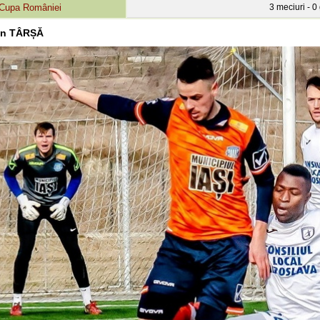
Cupa României
3 meciuri - 0 
an TÂRȘĂ