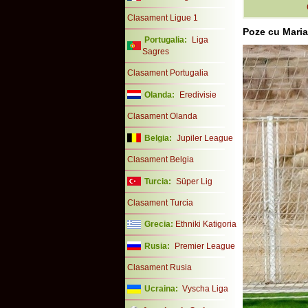
Clasament Ligue 1
Poze cu Mari
Portugalia:
Liga
Sagres
Clasament Portugalia
Olanda:
Eredivisie
Clasament Olanda
Belgia:
Jupiler League
Clasament Belgia
Turcia:
Süper Lig
Clasament Turcia
Grecia:
Ethniki Katigoria
Rusia:
Premier League
Clasament Rusia
Ucraina:
Vyscha Liga