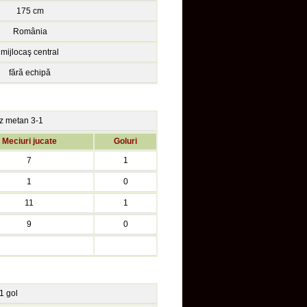
175 cm
România
mijlocaş central
fără echipă
az metan 3-1
Meciuri jucate
Goluri
7
1
1
0
11
1
9
0
1 gol