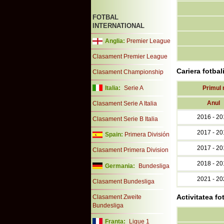
FOTBAL
INTERNATIONAL
Anglia:
Premier League
Clasament Premier League
Cariera fotbal
Clasament Championship
Italia:
Serie A
Primul
Anul
Clasament Serie A Italia
2016 - 20
Clasament Serie B Italia
2017 - 20
Spain:
Primera División
2017 - 20
Clasament Primera Division
2018 - 20
Germania:
Bundesliga
2021 - 20
Clasament Bundesliga
Activitatea fo
Clasament Zweite
Bundesliga
Franta:
Ligue 1