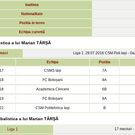
Inaltime
Nationalitate
Pozitia in teren
Echipa curentă
istica a lui Marian TÂRȘĂ
 meci
Liga 1: 29.07.2016 CSM Poli Iași - G
Echipa
Pozitia
17
CSMS Iași
7A
18
FC Botoșani
8A
18
Academica Clinceni
6B
19
FC Botoșani
8A
22
CSM Politehnica Iaşi
B
tbalistica a lui Marian TÂRȘĂ
Liga 1
17 meciuri - 