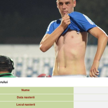
orului
Nume
Data nasterii
Locul nasterii