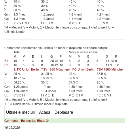
V:
40 %
30 %
40 %
40 %
E:
30 %
30 %
40 %
20 %
Î:
30 %
40 %
20 %
40 %
Gm:
1.5 /meci
1.3 /meci
1.8 /meci
1.2 /meci
Gp:
1.3 /meci
1.5 /meci
1.4 /meci
1.2 /meci
Uj:
V
V
V
E
V
I
I
I
I
E
I
V
V
V
I
E
E
I
E
I
V
V
*M = Meciuri; V = Victorii; E = Meciuri terminate cu scor egal; I = Infrangeri; Uj =
Ultimele jucate;
Comparatia rezultatelor din ultimele 16 meciuri disputate de fiecare echipa:
Total
Meciuri jucate acasa
M
V
E
I
G
P
M
V
E
I
G
P
E1
16
4
3
9
20-31
15
8
2
3
3
11-13
9
E2
16
5
3
8
16-21
18
8
3
3
2
11-9
12
1. FC Union Berlin
TSV 1860 München
1. FC Union Berlin
TSV 1860 München
V:
25 %
31.25 %
25 %
37.5 %
E:
18.75 %
18.75 %
37.5 %
37.5 %
I:
56.25 %
50 %
37.5 %
25 %
Gm:
1.25 /meci
1 /meci
1.38 /meci
1.38 /meci
Gp:
1.94 /meci
1.31 /meci
1.63 /meci
1.13 /meci
Uj:
V
V
E
I
I
I
I
I
V
E
I
E
V
E
I
E
I
V
I
E
E
E
V
I
*M = Meciuri; V = Victorii; E = Meciuri terminate cu scor egal; I = Infrangeri;
1. FC Union Berlin
/
Ultimele meciuri disputate:
Ultimele meciuri
Acasa
Deplasare
Germania - Bundesliga Etapa 34
16.05.2026