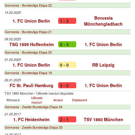
Germania - Bundesliga Etapa 22
15.02.2025
Borussia
1. FC Union Berlin
1 - 2
Mönchengladbach
Germania - Bundesliga Etapa 21
08.02.2025
TSG 1899 Hoffenheim
0 - 4
1. FC Union Berlin
Germania - Bundesliga Etapa 20
01.02.2025
1. FC Union Berlin
0 - 0
RB Leipzig
Germania - Bundesliga Etapa 19
26.01.2025
FC St. Pauli Hamburg
3 - 0
1. FC Union Berlin
TSV 1860 München
/
Ultimele meciuri disputate:
Ultimele
Afiseaza:
Acasa
Deplasare
meciuri
Germania - Zweite Bundesliga Etapa 34
21.05.2017
1. FC Heidenheim
2 - 1
TSV 1860 München
Germania - Zweite Bundesliga Etapa 33
14.05.2017