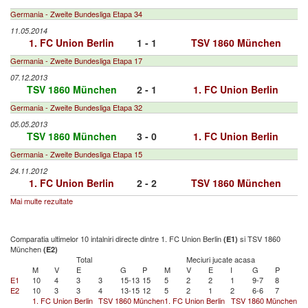
Germania - Zweite Bundesliga Etapa 34
11.05.2014
1. FC Union Berlin
1 - 1
TSV 1860 München
Germania - Zweite Bundesliga Etapa 17
07.12.2013
TSV 1860 München
2 - 1
1. FC Union Berlin
Germania - Zweite Bundesliga Etapa 32
05.05.2013
TSV 1860 München
3 - 0
1. FC Union Berlin
Germania - Zweite Bundesliga Etapa 15
24.11.2012
1. FC Union Berlin
2 - 2
TSV 1860 München
Mai multe rezultate
Comparatia ultimelor 10 intalniri directe dintre 1. FC Union Berlin
si TSV 1860
(E1)
München
(E2)
Total
Meciuri jucate acasa
M
V
E
G
P
M
V
E
I
G
P
E1
10
4
3
3
15-13
15
5
2
2
1
9-7
8
E2
10
3
3
4
13-15
12
5
2
1
2
6-6
7
1. FC Union Berlin
TSV 1860 München
1. FC Union Berlin
TSV 1860 München