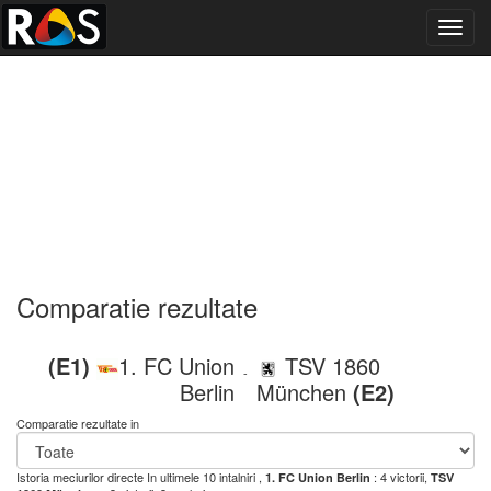
Toggl
navig
Comparatie rezultate
(E1)
1. FC Union
TSV 1860
-
Berlin
München
(E2)
Comparatie rezultate in
Istoria meciurilor directe
In ultimele 10 intalniri ,
: 4 victorii,
1. FC Union Berlin
TSV