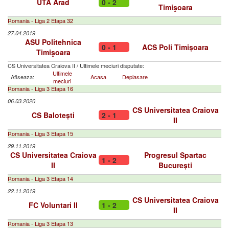
UTA Arad
0 - 2
Timişoara
Romania - Liga 2 Etapa 32
27.04.2019
ASU Politehnica
0 - 1
ACS Poli Timișoara
Timişoara
CS Universitatea Craiova II
/
Ultimele meciuri disputate:
Ultimele
Afiseaza:
Acasa
Deplasare
meciuri
Romania - Liga 3 Etapa 16
06.03.2020
CS Universitatea Craiova
CS Balotești
2 - 1
II
Romania - Liga 3 Etapa 15
29.11.2019
CS Universitatea Craiova
Progresul Spartac
1 - 2
II
București
Romania - Liga 3 Etapa 14
22.11.2019
CS Universitatea Craiova
FC Voluntari II
1 - 2
II
Romania - Liga 3 Etapa 13