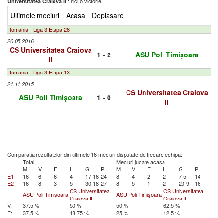
: nici o victorie,
Universitatea Craiova II
Ultimele meciuri
Acasa
Deplasare
Romania - Liga 3 Etapa 28
20.05.2016
CS Universitatea Craiova
1 - 2
ASU Poli Timişoara
II
Romania - Liga 3 Etapa 13
21.11.2015
CS Universitatea Craiova
ASU Poli Timişoara
1 - 0
II
Comparatia rezultatelor din ultimele 16 meciuri disputate de fiecare echipa:
Total
Meciuri jucate acasa
M
V
E
I
G
P
M
V
E
I
G
P
E1
16
6
6
4
17-16
24
8
4
2
2
7-5
14
E2
16
8
3
5
30-18
27
8
5
1
2
20-9
16
CS Universitatea
CS Universitatea
ASU Poli Timişoara
ASU Poli Timişoara
Craiova II
Craiova II
V:
37.5 %
50 %
50 %
62.5 %
E:
37.5 %
18.75 %
25 %
12.5 %