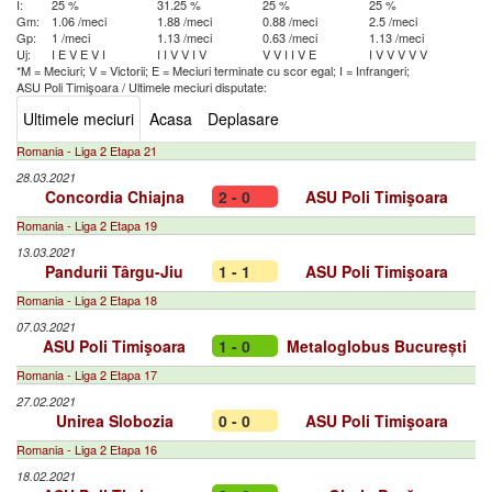
I:
25 %
31.25 %
25 %
25 %
Gm:
1.06 /meci
1.88 /meci
0.88 /meci
2.5 /meci
Gp:
1 /meci
1.13 /meci
0.63 /meci
1.13 /meci
Uj:
I
E
V
E
V
I
I
I
V
V
I
V
V
V
I
I
V
E
I
V
V
V
V
V
*M = Meciuri; V = Victorii; E = Meciuri terminate cu scor egal; I = Infrangeri;
ASU Poli Timişoara
/
Ultimele meciuri disputate:
Ultimele meciuri
Acasa
Deplasare
Romania - Liga 2 Etapa 21
28.03.2021
Concordia Chiajna
2 - 0
ASU Poli Timişoara
Romania - Liga 2 Etapa 19
13.03.2021
Pandurii Târgu-Jiu
1 - 1
ASU Poli Timişoara
Romania - Liga 2 Etapa 18
07.03.2021
ASU Poli Timişoara
1 - 0
Metaloglobus București
Romania - Liga 2 Etapa 17
27.02.2021
Unirea Slobozia
0 - 0
ASU Poli Timişoara
Romania - Liga 2 Etapa 16
18.02.2021