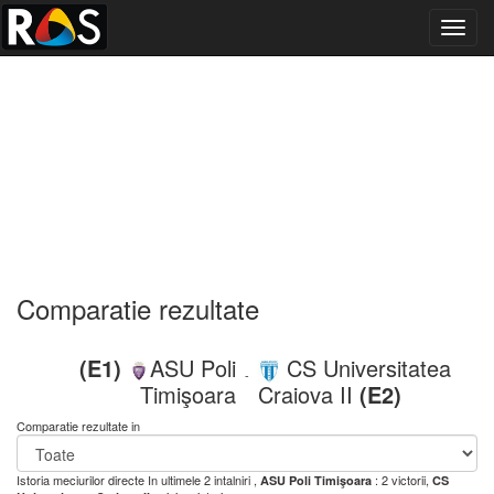
Toggl
navig
Comparatie rezultate
(E1)
ASU Poli
CS Universitatea
-
Timişoara
Craiova II
(E2)
Comparatie rezultate in
Istoria meciurilor directe
In ultimele 2 intalniri ,
: 2 victorii,
ASU Poli Timişoara
CS