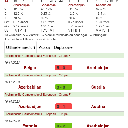
E2
16
7
1
8
21-21
22
8
3
1
4
10-10
10
Azerbaidjan
Kazahstan
Azerbaidjan
Kazahstan
V:
12.5 %
43.75 %
12.5 %
37.5 %
E:
12.5 %
6.25 %
12.5 %
12.5 %
I:
75 %
50 %
75 %
50 %
Gm:
0.75 /meci
1.31 /meci
0.75 /meci
1.25 /meci
Gp:
2.19 /meci
1.31 /meci
1.75 /meci
1.25 /meci
Uj:
I
V
I
V
I
E
I
V
V
I
V
I
V
I
I
E
I
I
V
V
I
V
I
I
*M = Meciuri; V = Victorii; E = Meciuri terminate cu scor egal; I = Infrangeri;
Azerbaidjan
/
Ultimele meciuri disputate:
Ultimele meciuri
Acasa
Deplasare
Preliminariile Campionatului European - Grupa F
19.11.2023
Belgia
5 - 0
Azerbaidjan
Preliminariile Campionatului European - Grupa F
16.11.2023
Azerbaidjan
3 - 0
Suedia
Preliminariile Campionatului European - Grupa F
16.10.2023
Azerbaidjan
0 - 1
Austria
Preliminariile Campionatului European - Grupa F
13.10.2023
Estonia
0 - 2
Azerbaidjan