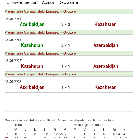
Ultimele meciuri
Acasa
Deplasare
Preliminariile Campionatului European - Grupa A
06.09.2011
Azerbaidjan
3 - 2
Kazahstan
Preliminariile Campionatului European - Grupa A
03.06.2011
Kazahstan
2 - 1
Azerbaidjan
Preliminariile Campionatului European - Grupa A
06.06.2007
Kazahstan
1 - 1
Azerbaidjan
Preliminariile Campionatului European - Grupa A
06.09.2006
Azerbaidjan
1 - 1
Kazahstan
Comparatia rezultatelor din ultimele 16 meciuri disputate de fiecare echipa:
Total
Meciuri jucate acasa
M
V
E
I
G
P
M
V
E
I
G
P
E1
16
2
2
12
12-35
8
8
1
1
6
6-14
4