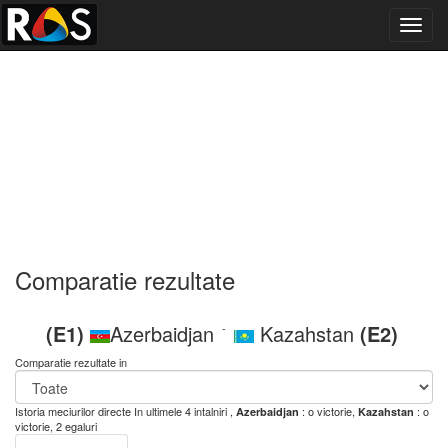
Toggl
navig
Comparatie rezultate
(E1)
Azerbaidjan
Kazahstan
(E2)
-
Comparatie rezultate in
Istoria meciurilor directe
In ultimele 4 intalniri ,
: o victorie,
: o
Azerbaidjan
Kazahstan
victorie, 2 egaluri