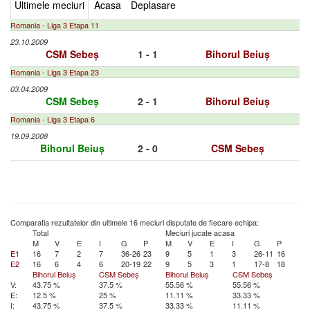
Ultimele meciuri
Acasa
Deplasare
Romania - Liga 3 Etapa 11
23.10.2009
CSM Sebeș
1 - 1
Bihorul Beiuș
Romania - Liga 3 Etapa 23
03.04.2009
CSM Sebeș
2 - 1
Bihorul Beiuș
Romania - Liga 3 Etapa 6
19.09.2008
Bihorul Beiuș
2 - 0
CSM Sebeș
Comparatia rezultatelor din ultimele 16 meciuri disputate de fiecare echipa:
Total
Meciuri jucate acasa
M
V
E
I
G
P
M
V
E
I
G
P
E1
16
7
2
7
36-26
23
9
5
1
3
26-11
16
E2
16
6
4
6
20-19
22
9
5
3
1
17-8
18
Bihorul Beiuș
CSM Sebeș
Bihorul Beiuș
CSM Sebeș
V:
43.75 %
37.5 %
55.56 %
55.56 %
E:
12.5 %
25 %
11.11 %
33.33 %
I:
43.75 %
37.5 %
33.33 %
11.11 %