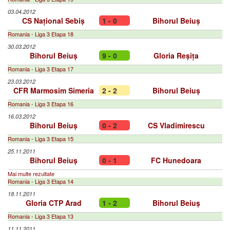
03.04.2012
CS Național Sebiș
1 - 0
Bihorul Beiuș
Romania - Liga 3 Etapa 18
30.03.2012
Bihorul Beiuș
9 - 0
Gloria Reșița
Romania - Liga 3 Etapa 17
23.03.2012
CFR Marmosim Simeria
2 - 2
Bihorul Beiuș
Romania - Liga 3 Etapa 16
16.03.2012
Bihorul Beiuș
0 - 2
CS Vladimirescu
Romania - Liga 3 Etapa 15
25.11.2011
Bihorul Beiuș
0 - 1
FC Hunedoara
Mai multe rezultate
Romania - Liga 3 Etapa 14
18.11.2011
Gloria CTP Arad
1 - 2
Bihorul Beiuș
Romania - Liga 3 Etapa 13
11.11.2011