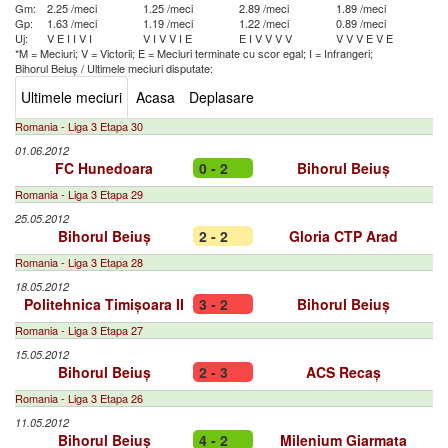
Gm:
2.25 /meci
1.25 /meci
2.89 /meci
1.89 /meci
Gp:
1.63 /meci
1.19 /meci
1.22 /meci
0.89 /meci
Uj:
V
E
I
I
V
I
V
I
V
V
I
E
E
I
V
V
V
V
V
V
V
E
V
E
*M = Meciuri; V = Victorii; E = Meciuri terminate cu scor egal; I = Infrangeri;
Bihorul Beiuș
/
Ultimele meciuri disputate:
Ultimele meciuri
Acasa
Deplasare
Romania - Liga 3 Etapa 30
01.06.2012
FC Hunedoara
0 - 2
Bihorul Beiuș
Romania - Liga 3 Etapa 29
25.05.2012
Bihorul Beiuș
2 - 2
Gloria CTP Arad
Romania - Liga 3 Etapa 28
18.05.2012
Politehnica Timișoara II
3 - 2
Bihorul Beiuș
Romania - Liga 3 Etapa 27
15.05.2012
Bihorul Beiuș
2 - 3
ACS Recaș
Romania - Liga 3 Etapa 26
11.05.2012
Bihorul Beiuș
4 - 2
Milenium Giarmata