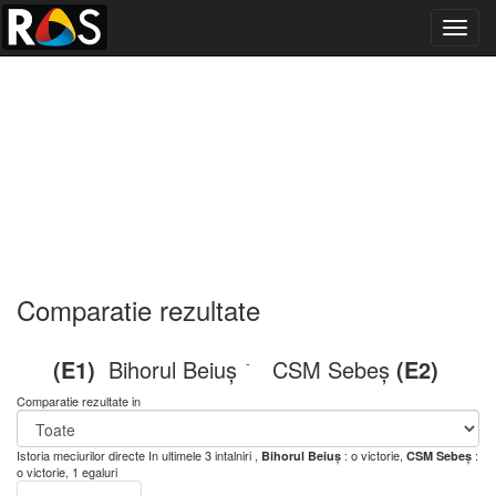
Toggl
navig
Comparatie rezultate
(E1)
Bihorul Beiuș
CSM Sebeș
(E2)
-
Comparatie rezultate in
Istoria meciurilor directe
In ultimele 3 intalniri ,
: o victorie,
:
Bihorul Beiuș
CSM Sebeș
o victorie, 1 egaluri