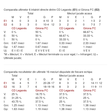
Comparatia ultimelor 6 intalniri directe dintre CD Leganés
si Girona FC
(E1)
(E2)
Total
Meciuri jucate acasa
M
V
E
G
P
M
V
E
I
G
P
E1
6
0
3
3
4-10
3
3
0
2
1
1-3
2
E2
6
3
3
0
10-4
12
3
2
1
0
7-3
7
CD Leganés
Girona FC
CD Leganés
Girona FC
V:
0 %
50 %
0 %
66.67 %
E:
50 %
50 %
66.67 %
33.33 %
Î:
50 %
0 %
33.33 %
0 %
Gm:
0.67 /meci
1.67 /meci
0.33 /meci
2.33 /meci
Gp:
1.67 /meci
0.67 /meci
1 /meci
1 /meci
Uj:
E
I
I
E
I
E
E
V
V
E
V
E
E
I
E
V
E
V
*M = Meciuri; V = Victorii; E = Meciuri terminate cu scor egal; I = Infrangeri; Uj =
Ultimele jucate;
Comparatia rezultatelor din ultimele 16 meciuri disputate de fiecare echipa:
Total
Meciuri jucate acasa
M
V
E
I
G
P
M
V
E
I
G
P
E1
16
4
5
7
20-26
17
8
3
3
2
14-11
12
E2
16
3
7
6
18-19
16
8
3
2
3
11-9
11
CD Leganés
Girona FC
CD Leganés
Girona FC
V:
25 %
18.75 %
37.5 %
37.5 %
E:
31.25 %
43.75 %
37.5 %
25 %
I:
43.75 %
37.5 %
25 %
37.5 %
Gm:
1.25 /meci
1.13 /meci
1.75 /meci
1.38 /meci
Gp:
1.63 /meci
1.19 /meci
1.38 /meci
1.13 /meci