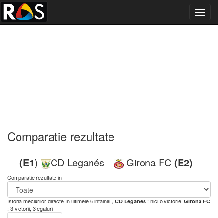
Toggl
navig
Comparatie rezultate
(E1)
CD Leganés
Girona FC
(E2)
-
Comparatie rezultate in
Istoria meciurilor directe
In ultimele 6 intalniri ,
: nici o victorie,
CD Leganés
Girona FC
: 3 victorii, 3 egaluri