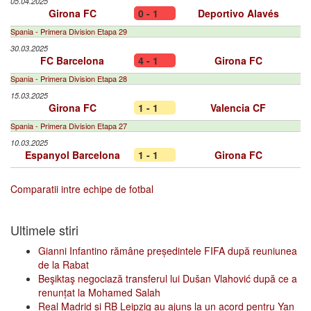
05.04.2025
Girona FC
0 - 1
Deportivo Alavés
Spania - Primera Division Etapa 29
30.03.2025
FC Barcelona
4 - 1
Girona FC
Spania - Primera Division Etapa 28
15.03.2025
Girona FC
1 - 1
Valencia CF
Spania - Primera Division Etapa 27
10.03.2025
Espanyol Barcelona
1 - 1
Girona FC
Comparatii intre echipe de fotbal
Ultimele stiri
Gianni Infantino rămâne președintele FIFA după reuniunea
de la Rabat
Beşiktaş negociază transferul lui Dušan Vlahović după ce a
renunțat la Mohamed Salah
Real Madrid și RB Leipzig au ajuns la un acord pentru Yan