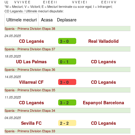
Uj:
V
V
I
V
E
E
E
I
E
E
I
I
V
V
E
I
E
I
E
E
I
I
V
V
*M = Meciuri; V = Victorii; E = Meciuri terminate cu scor egal; I = Infrangeri;
CD Leganés
/
Ultimele meciuri disputate:
Ultimele meciuri
Acasa
Deplasare
Spania - Primera Division Etapa 38
24.05.2025
CD Leganés
3 - 0
Real Valladolid
Spania - Primera Division Etapa 37
18.05.2025
UD Las Palmas
0 - 1
CD Leganés
Spania - Primera Division Etapa 36
14.05.2025
Villarreal CF
3 - 0
CD Leganés
Spania - Primera Division Etapa 35
11.05.2025
CD Leganés
3 - 2
Espanyol Barcelona
Spania - Primera Division Etapa 34
04.05.2025
Sevilla FC
2 - 2
CD Leganés
Spania - Primera Division Etapa 33