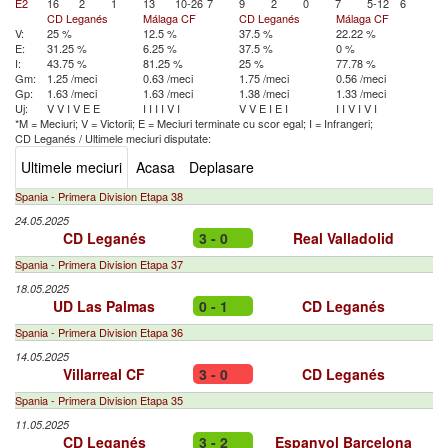
E2
16
2
1
13
10-26
7
9
2
0
7
5-12
6
CD Leganés
Málaga CF
CD Leganés
Málaga CF
V:
25 %
12.5 %
37.5 %
22.22 %
E:
31.25 %
6.25 %
37.5 %
0 %
I:
43.75 %
81.25 %
25 %
77.78 %
Gm:
1.25 /meci
0.63 /meci
1.75 /meci
0.56 /meci
Gp:
1.63 /meci
1.63 /meci
1.38 /meci
1.33 /meci
Uj:
V
V
I
V
E
E
I
I
I
I
V
I
V
V
E
I
E
I
I
I
V
I
V
I
*M = Meciuri; V = Victorii; E = Meciuri terminate cu scor egal; I = Infrangeri;
CD Leganés
/
Ultimele meciuri disputate:
Ultimele meciuri
Acasa
Deplasare
Spania - Primera Division Etapa 38
24.05.2025
CD Leganés
3 - 0
Real Valladolid
Spania - Primera Division Etapa 37
18.05.2025
UD Las Palmas
0 - 1
CD Leganés
Spania - Primera Division Etapa 36
14.05.2025
Villarreal CF
3 - 0
CD Leganés
Spania - Primera Division Etapa 35
11.05.2025
CD Leganés
3 - 2
Espanyol Barcelona