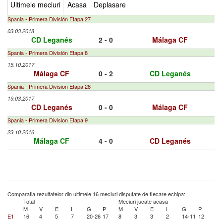
Ultimele meciuri
Acasa
Deplasare
Spania - Primera División Etapa 27
03.03.2018
CD Leganés
2 - 0
Málaga CF
Spania - Primera División Etapa 8
15.10.2017
Málaga CF
0 - 2
CD Leganés
Spania - Primera Division Etapa 28
19.03.2017
CD Leganés
0 - 0
Málaga CF
Spania - Primera Division Etapa 9
23.10.2016
Málaga CF
4 - 0
CD Leganés
Comparatia rezultatelor din ultimele 16 meciuri disputate de fiecare echipa:
Total
Meciuri jucate acasa
M
V
E
I
G
P
M
V
E
I
G
P
E1
16
4
5
7
20-26
17
8
3
3
2
14-11
12