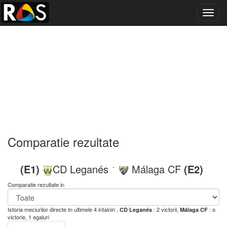
Toggl
navig
Comparatie rezultate
(E1)
CD Leganés
Málaga CF
(E2)
-
Comparatie rezultate in
Istoria meciurilor directe
In ultimele 4 intalniri ,
: 2 victorii,
: o
CD Leganés
Málaga CF
victorie, 1 egaluri