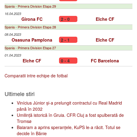
Spania - Primera Division Etapa 29
16.04.2023
Girona FC
2 - 0
Elche CF
Spania - Primera Division Etapa 28
08.04.2023
Osasuna Pamplona
2 - 1
Elche CF
Spania - Primera Division Etapa 27
01.04.2023
Elche CF
0 - 4
FC Barcelona
Comparatii intre echipe de fotbal
Ultimele stiri
Vinícius Júnior și-a prelungit contractul cu Real Madrid
până în 2032
Umilință istorică în Gruia. CFR Cluj a fost spulberată de
Tromsø
Baiaram a aprins speranțele, KuPS le-a răcit. Totul se
decide în Bănie