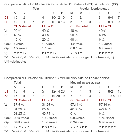
Comparatia ultimelor 10 intalniri directe dintre CE Sabadell
si Elche CF
(E1)
(E2)
Total
Meciuri jucate acasa
M
V
E
G
P
M
V
E
I
G
P
E1
10
2
4
4
10-12
10
5
2
1
2
6-4
7
E2
10
4
4
2
12-10
16
5
2
3
0
8-4
9
CE Sabadell
Elche CF
CE Sabadell
Elche CF
V:
20 %
40 %
40 %
40 %
E:
40 %
40 %
20 %
60 %
Î:
40 %
20 %
40 %
0 %
Gm:
1 /meci
1.2 /meci
1.2 /meci
1.6 /meci
Gp:
1.2 /meci
1 /meci
0.8 /meci
0.8 /meci
Uj:
E
V
E
I
V
I
E
I
E
V
I
V
V
I
V
I
E
E
E
V
E
V
*M = Meciuri; V = Victorii; E = Meciuri terminate cu scor egal; I = Infrangeri; Uj =
Ultimele jucate;
Comparatia rezultatelor din ultimele 16 meciuri disputate de fiecare echipa:
Total
Meciuri jucate acasa
M
V
E
I
G
P
M
V
E
I
G
P
E1
16
6
5
5
12-14
23
7
4
3
0
6-2
15
E2
16
5
4
7
19-25
19
7
4
3
0
10-6
15
CE Sabadell
Elche CF
CE Sabadell
Elche CF
V:
37.5 %
31.25 %
57.14 %
57.14 %
E:
31.25 %
25 %
42.86 %
42.86 %
I:
31.25 %
43.75 %
0 %
0 %
Gm:
0.75 /meci
1.19 /meci
0.86 /meci
1.43 /meci
Gp:
0.88 /meci
1.56 /meci
0.29 /meci
0.86 /meci
Uj:
I
V
E
V
V
E
E
V
I
E
I
V
V
V
E
V
E
E
V
E
V
V
V
E
*M = Meciuri; V = Victorii; E = Meciuri terminate cu scor egal; I = Infrangeri;