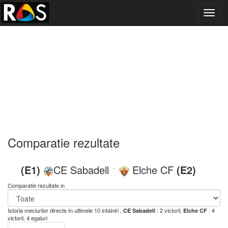
Toggl
navig
Comparatie rezultate
(E1)
CE Sabadell
Elche CF
(E2)
-
Comparatie rezultate in
Istoria meciurilor directe
In ultimele 10 intalniri ,
: 2 victorii,
: 4
CE Sabadell
Elche CF
victorii, 4 egaluri