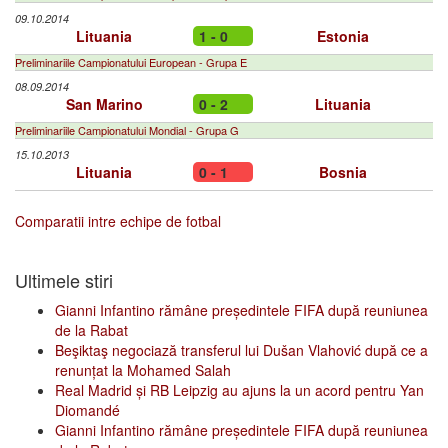
09.10.2014
Lituania
1 - 0
Estonia
Preliminariile Campionatului European - Grupa E
08.09.2014
San Marino
0 - 2
Lituania
Preliminariile Campionatului Mondial - Grupa G
15.10.2013
Lituania
0 - 1
Bosnia
Comparatii intre echipe de fotbal
Ultimele stiri
Gianni Infantino rămâne președintele FIFA după reuniunea
de la Rabat
Beşiktaş negociază transferul lui Dušan Vlahović după ce a
renunțat la Mohamed Salah
Real Madrid și RB Leipzig au ajuns la un acord pentru Yan
Diomandé
Gianni Infantino rămâne președintele FIFA după reuniunea