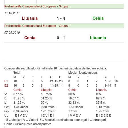
Preliminariile Campionatului European - Grupa I
11.10.2011
Lituania
1 - 4
Cehia
Preliminariile Campionatului European - Grupa I
07.09.2010
Cehia
0 - 1
Lituania
Comparatia rezultatelor din ultimele 16 meciuri disputate de fiecare echipa:
Total
Meciuri jucate acasa
M
V
E
I
G
P
M
V
E
I
G
P
E1
16
6
5
5
21-15
23
6
3
1
2
10-6
10
E2
16
3
5
8
14-29
14
8
0
5
3
9-14
5
Cehia
Lituania
Cehia
Lituania
V:
37.5 %
18.75 %
50 %
0 %
E:
31.25 %
31.25 %
16.67 %
62.5 %
I:
31.25 %
50 %
33.33 %
37.5 %
Gm:
1.31 /meci
0.88 /meci
1.67 /meci
1.13 /meci
Gp:
0.94 /meci
1.81 /meci
1 /meci
1.75 /meci
Uj:
I
E
I
V
E
V
I
E
V
I
E
I
I
V
V
E
V
I
E
I
E
E
E
E
*M = Meciuri; V = Victorii; E = Meciuri terminate cu scor egal; I = Infrangeri;
Cehia
/
Ultimele meciuri disputate: