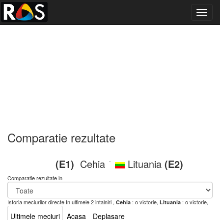
Toggl
navig
Comparatie rezultate
(E1)
Cehia
Lituania
(E2)
-
Comparatie rezultate in
Istoria meciurilor directe
In ultimele 2 intalniri ,
: o victorie,
: o victorie,
Cehia
Lituania
Ultimele meciuri
Acasa
Deplasare