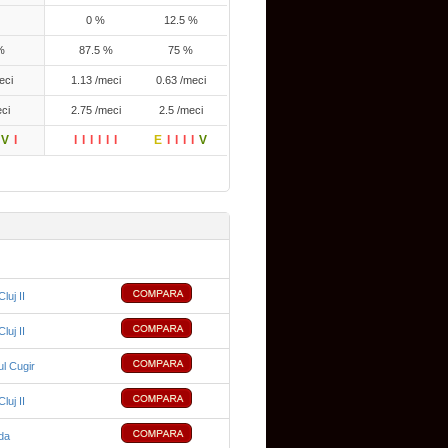
0 %
12.5 %
%
87.5 %
75 %
eci
1.13 /meci
0.63 /meci
eci
2.75 /meci
2.5 /meci
V
I
I
I
I
I
I
I
E
I
I
I
I
V
uj II
uj II
ul Cugir
uj II
da