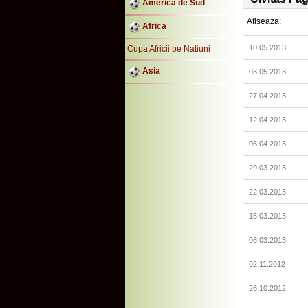
America de Sud
Afiseaza:
Africa
10.05.2013
Cupa Africii pe Natiuni
Asia
03.05.2013
27.04.2013
12.04.2013
05.04.2013
29.03.2013
22.03.2013
15.03.2013
08.03.2013
02.11.2012
26.10.2012