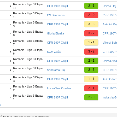
Romania - Liga 3 Etapa
2 - 1
CFR 1907 Cluj II
Unirea Dej
11
Romania - Liga 3 Etapa
2 - 0
CS Sânmartin
CFR 1907 Cl
10
Romania - Liga 3 Etapa
3 - 3
CFR 1907 Cluj II
Avântul Re
9
Romania - Liga 3 Etapa
3 - 2
Gloria Bistrița
CFR 1907 Cl
8
Romania - Liga 3 Etapa
1 - 1
CFR 1907 Cluj II
Viitorul Şel
7
Romania - Liga 3 Etapa
3 - 2
SCM Zalău
CFR 1907 Cl
6
Romania - Liga 3 Etapa
2 - 1
CFR 1907 Cluj II
Unirea Alba
5
Romania - Liga 3 Etapa
2 - 3
Sănătatea Cluj
CFR 1907 Cl
4
Romania - Liga 3 Etapa
1 - 1
CFR 1907 Cluj II
AFC Odorh
3
Romania - Liga 3 Etapa
2 - 1
Luceafărul Oradea
CFR 1907 Cl
2
Romania - Liga 3 Etapa
2 - 0
CFR 1907 Cluj II
Industria G
1
te
găraș