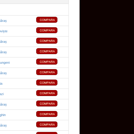
găraș
viște
găraș
găraș
lungeni
găraș
ta
azi
găraș
ghin
găraș