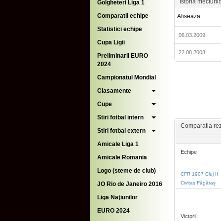
Istoria meciuril
Golgheteri Liga 1
Comparatii echipe
Afiseaza:
Statistici echipe
06.03.2009
Cupa Ligii
22.08.2008
Preliminarii EURO
2024
Campionatul Mondial
Clasamente
Cupe
Stiri fotbal intern
Comparatia rezu
Stiri fotbal extern
Amicale Liga 1
Echipe
Amicale Romania
Logo (steme de club)
CFR 1907 Cluj II
Civitas Făgăraș
JO Rio de Janeiro 2016
Liga Naţiunilor
EURO 2024
Victorii: