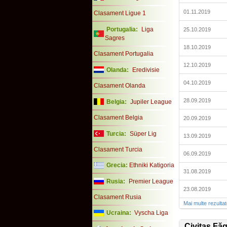
01.11.2019
Clasament Ligue 1
Portugalia:
Liga
25.10.2019
Sagres
18.10.2019
Clasament Portugalia
12.10.2019
Olanda:
Eredivisie
04.10.2019
Clasament Olanda
28.09.2019
Belgia:
Jupiler League
Clasament Belgia
20.09.2019
Turcia:
Süper Lig
13.09.2019
Clasament Turcia
06.09.2019
Grecia:
Ethniki Katigoria
31.08.2019
Rusia:
Premier League
23.08.2019
Clasament Rusia
Mai multe rezulta
Ucraina:
Vyscha Liga
Civitas Fă