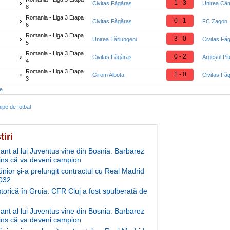
1 - 3
Civitas Făgăraș
Unirea Câ
8
Romania - Liga 3 Etapa
0 - 1
Civitas Făgăraș
FC Zagon
6
Romania - Liga 3 Etapa
3 - 0
Unirea Tărlungeni
Civitas Fă
5
Romania - Liga 3 Etapa
0 - 2
Civitas Făgăraș
Argeșul Pit
4
Romania - Liga 3 Etapa
1 - 0
Girom Albota
Civitas Fă
3
te
ipe de fotbal
tiri
ant al lui Juventus vine din Bosnia. Barbarez
ins că va deveni campion
únior și-a prelungit contractul cu Real Madrid
032
storică în Gruia. CFR Cluj a fost spulberată de
ant al lui Juventus vine din Bosnia. Barbarez
ins că va deveni campion