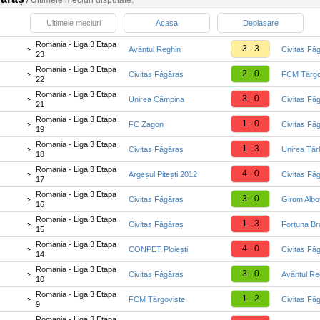
/
Ultimele meciuri disputate:
Ultimele meciuri
Acasa
Deplasare
Romania - Liga 3 Etapa
3 - 3
Avântul Reghin
Civitas Fă
23
Romania - Liga 3 Etapa
2 - 0
Civitas Făgăraș
FCM Târgo
22
Romania - Liga 3 Etapa
3 - 0
Unirea Câmpina
Civitas Fă
21
Romania - Liga 3 Etapa
1 - 0
FC Zagon
Civitas Fă
19
Romania - Liga 3 Etapa
1 - 3
Civitas Făgăraș
Unirea Tăr
18
Romania - Liga 3 Etapa
4 - 0
Argeșul Pitești 2012
Civitas Fă
17
Romania - Liga 3 Etapa
3 - 0
Civitas Făgăraș
Girom Albo
16
Romania - Liga 3 Etapa
1 - 3
Civitas Făgăraș
Fortuna Br
15
Romania - Liga 3 Etapa
4 - 0
CONPET Ploiești
Civitas Fă
14
Romania - Liga 3 Etapa
3 - 0
Civitas Făgăraș
Avântul Re
10
Romania - Liga 3 Etapa
1 - 2
FCM Târgoviște
Civitas Fă
9
Romania - Liga 3 Etapa