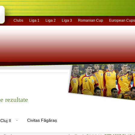
Clubs
Liga 1
Liga 2
Liga 3
Romanian Cup
European Cups
e rezultate
-
Civitas Făgăraș
luj II