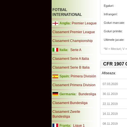
Egaluri:
FOTBAL
INTERNATIONAL
Infrangeri:
Goluri marcate:
Anglia:
Premier League
Goluri primite:
Clasament Premier League
Ultimele jucate:
Clasament Championship
*M = Meciuri; V = 
Italia:
Serie A
Clasament Serie A Italia
CFR 1907 Cl
Clasament Serie B Italia
Afiseaza:
Spain:
Primera División
07.03.2020
Clasament Primera Division
Germania:
Bundesliga
30.11.2019
Clasament Bundesliga
22.11.2019
Clasament Zweite
16.11.2019
Bundesliga
08.11.2019
Franta:
Ligue 1