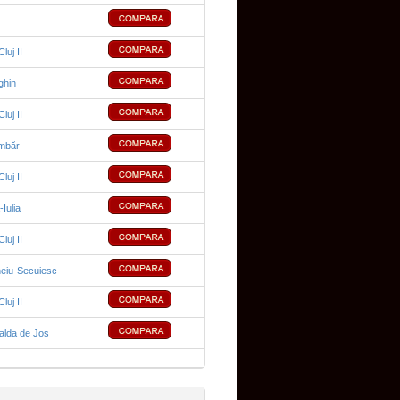
uj II
ghin
uj II
imbăr
uj II
-Iulia
uj II
eiu-Secuiesc
uj II
alda de Jos