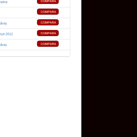
mpina
găraș
ești 2012
găraș