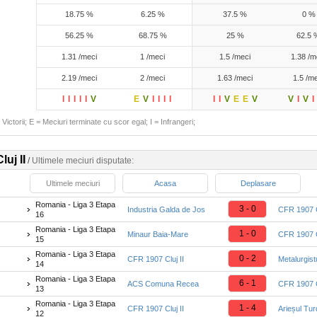
18.75 %
6.25 %
37.5 %
0 %
56.25 %
68.75 %
25 %
62.5 
1.31 /meci
1 /meci
1.5 /meci
1.38 /m
2.19 /meci
2 /meci
1.63 /meci
1.5 /m
I
I
I
I
I
V
E
V
I
I
I
I
I
I
V
E
E
V
V
I
V
I
Victorii; E = Meciuri terminate cu scor egal; I = Infrangeri;
uj II
/
Ultimele meciuri disputate:
Ultimele meciuri
Acasa
Deplasare
Romania - Liga 3 Etapa
3 - 0
Industria Galda de Jos
CFR 1907 Cl
16
Romania - Liga 3 Etapa
1 - 0
Minaur Baia-Mare
CFR 1907 Cl
15
Romania - Liga 3 Etapa
0 - 2
CFR 1907 Cluj II
Metalurgist
14
Romania - Liga 3 Etapa
6 - 1
ACS Comuna Recea
CFR 1907 Cl
13
Romania - Liga 3 Etapa
1 - 4
CFR 1907 Cluj II
Arieșul Tur
12