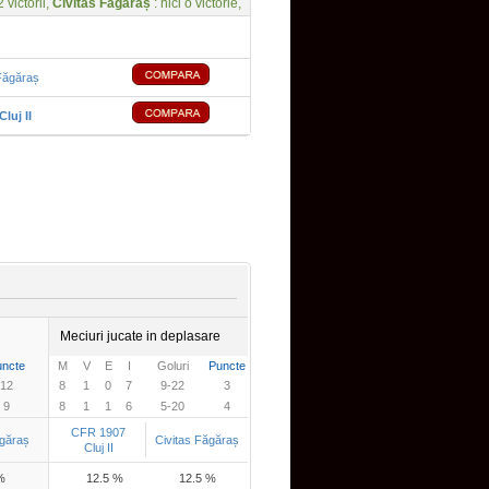
2 victorii,
Civitas Făgăraș
: nici o victorie,
Făgăraș
luj II
Meciuri jucate in deplasare
uncte
M
V
E
I
Goluri
Puncte
12
8
1
0
7
9-22
3
9
8
1
1
6
5-20
4
CFR 1907
ăgăraș
Civitas Făgăraș
Cluj II
%
12.5 %
12.5 %