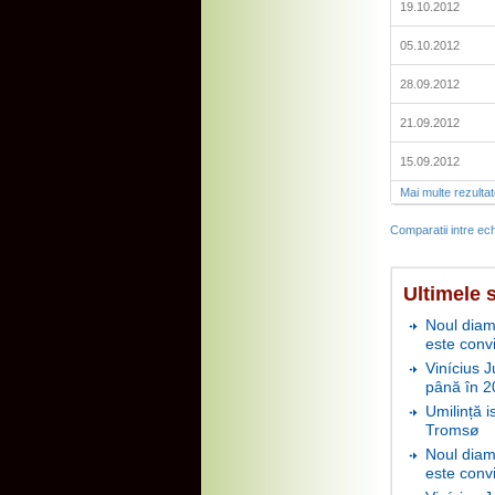
19.10.2012
05.10.2012
28.09.2012
21.09.2012
15.09.2012
Mai multe rezulta
Comparatii intre ech
Ultimele s
Noul diam
este conv
Vinícius J
până în 2
Umilință i
Tromsø
Noul diam
este conv