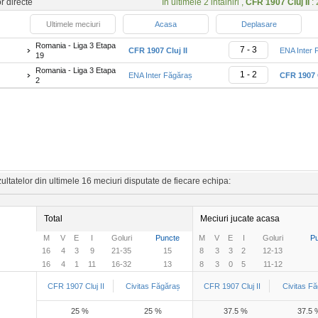
or directe
In ultimele 2 intalniri ,
CFR 1907 Cluj II
: 
Ultimele meciuri
Acasa
Deplasare
Romania - Liga 3 Etapa
7 - 3
CFR 1907 Cluj II
ENA Inter 
19
Romania - Liga 3 Etapa
1 - 2
ENA Inter Făgăraș
CFR 1907 C
2
ltatelor din ultimele 16 meciuri disputate de fiecare echipa:
Total
Meciuri jucate acasa
M
V
E
I
Goluri
Puncte
M
V
E
I
Goluri
P
16
4
3
9
21-35
15
8
3
3
2
12-13
16
4
1
11
16-32
13
8
3
0
5
11-12
CFR 1907 Cluj II
Civitas Făgăraș
CFR 1907 Cluj II
Civitas F
25 %
25 %
37.5 %
37.5 