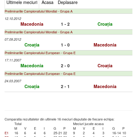
Ultimele meciuri
Acasa
Deplasare
Preliminariile Campionatului Mondial - Grupa A
12.10.2012
Macedonia
1 - 2
Croația
Preliminariile Campionatului Mondial - Grupa A
07.09.2012
Croația
1 - 0
Macedonia
Preliminariile Campionatului European - Grupa E
17.11.2007
Macedonia
2 - 0
Croația
Preliminariile Campionatului European - Grupa E
24.03.2007
Croația
2 - 1
Macedonia
Comparatia rezultatelor din ultimele 16 meciuri disputate de fiecare echipa:
Total
Meciuri jucate acasa
M
V
E
I
G
P
M
V
E
I
G
P
E1
16
6
4
6
25-21
22
9
2
4
3
16-14
10