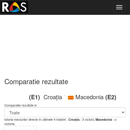
Toggl
navig
Comparatie rezultate
(E1)
Croația
Macedonia
(E2)
-
Comparatie rezultate in
Istoria meciurilor directe
In ultimele 4 intalniri ,
: 3 victorii,
: o
Croația
Macedonia
victorie,