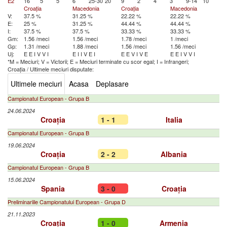
E2
16
5
5
6
25-30
20
9
2
4
3
9-14
10
Croația
Macedonia
Croația
Macedonia
V:
37.5 %
31.25 %
22.22 %
22.22 %
E:
25 %
31.25 %
44.44 %
44.44 %
I:
37.5 %
37.5 %
33.33 %
33.33 %
Gm:
1.56 /meci
1.56 /meci
1.78 /meci
1 /meci
Gp:
1.31 /meci
1.88 /meci
1.56 /meci
1.56 /meci
Uj:
E
E
I
V
V
I
E
I
I
V
E
I
E
E
V
I
V
E
E
E
I
V
V
I
*M = Meciuri; V = Victorii; E = Meciuri terminate cu scor egal; I = Infrangeri;
Croația
/
Ultimele meciuri disputate:
Ultimele meciuri
Acasa
Deplasare
Campionatul European - Grupa B
24.06.2024
Croația
1 - 1
Italia
Campionatul European - Grupa B
19.06.2024
Croația
2 - 2
Albania
Campionatul European - Grupa B
15.06.2024
Spania
3 - 0
Croația
Preliminariile Campionatului European - Grupa D
21.11.2023
Croația
1 - 0
Armenia