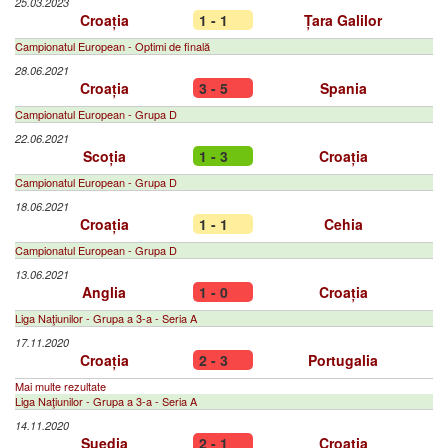
25.03.2023
Croația
1 - 1
Țara Galilor
Campionatul European - Optimi de finală
28.06.2021
Croația
3 - 5
Spania
Campionatul European - Grupa D
22.06.2021
Scoția
1 - 3
Croația
Campionatul European - Grupa D
18.06.2021
Croația
1 - 1
Cehia
Campionatul European - Grupa D
13.06.2021
Anglia
1 - 0
Croația
Liga Naţiunilor - Grupa a 3-a - Seria A
17.11.2020
Croația
2 - 3
Portugalia
Mai multe rezultate
Liga Naţiunilor - Grupa a 3-a - Seria A
14.11.2020
Suedia
2 - 1
Croația