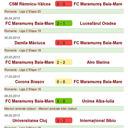
CSM Râmnicu-Vâlcea
5 - 0
FC Maramureș Baia-Mare
Romania - Liga 2 Etapa 20
06.04.2013
FC Maramureș Baia-Mare
2 - 1
Luceafărul Oradea
Romania - Liga 2 Etapa 19
30.03.2013
Damila Măciuca
3 - 0
FC Maramureș Baia-Mare
Romania - Liga 2 Etapa 18
23.03.2013
FC Maramureș Baia-Mare
2 - 2
Alro Slatina
Romania - Liga 2 Etapa 17
17.03.2013
Corona Brașov
0 - 0
FC Maramureș Baia-Mare
Romania - Liga 2 Etapa 16
09.03.2013
FC Maramureș Baia-Mare
3 - 0
Unirea Alba-Iulia
Meciuri amicale cluburi - Meciuri amicale inter cluburi
09.02.2013
Universitatea Cluj
3 - 2
Internațional Sibiu
Romania - Liga 2 Etapa 15