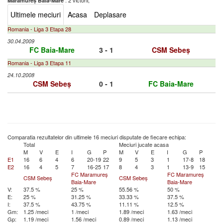
: 2 victorii,
Maramureș Baia-Mare
Ultimele meciuri
Acasa
Deplasare
Romania - Liga 3 Etapa 28
30.04.2009
FC Baia-Mare
3 - 1
CSM Sebeș
Romania - Liga 3 Etapa 11
24.10.2008
CSM Sebeș
0 - 1
FC Baia-Mare
Comparatia rezultatelor din ultimele 16 meciuri disputate de fiecare echipa:
Total
Meciuri jucate acasa
M
V
E
I
G
P
M
V
E
I
G
P
E1
16
6
4
6
20-19
22
9
5
3
1
17-8
18
E2
16
4
5
7
16-25
17
8
4
3
1
13-9
15
FC Maramureș
FC Maramureș
CSM Sebeș
CSM Sebeș
Baia-Mare
Baia-Mare
V:
37.5 %
25 %
55.56 %
50 %
E:
25 %
31.25 %
33.33 %
37.5 %
I:
37.5 %
43.75 %
11.11 %
12.5 %
Gm:
1.25 /meci
1 /meci
1.89 /meci
1.63 /meci
Gp:
1.19 /meci
1.56 /meci
0.89 /meci
1.13 /meci