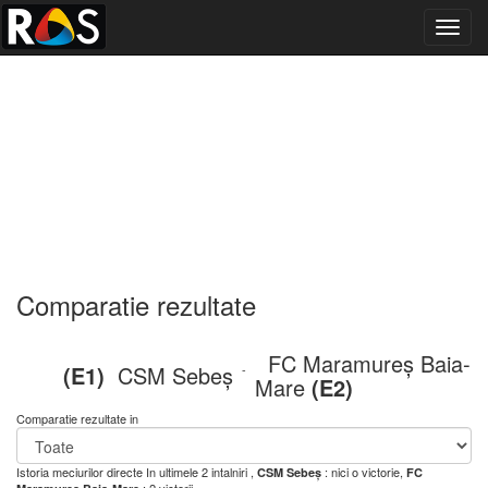
Toggl
navig
Comparatie rezultate
FC Maramureș Baia-
(E1)
CSM Sebeș
-
Mare
(E2)
Comparatie rezultate in
Istoria meciurilor directe
In ultimele 2 intalniri ,
: nici o victorie,
CSM Sebeș
FC