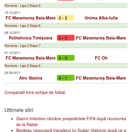
Romania - Liga 2 Etapa 9
15.10.2011
FC Maramureș Baia-Mare
2 - 2
Unirea Alba-Iulia
Romania - Liga 2 Etapa 8
08.10.2011
Politehnica Timișoara
3 - 2
FC Maramureș Baia-Mare
Romania - Liga 2 Etapa 7
01.10.2011
FC Maramureș Baia-Mare
3 - 0
FC Olt
Romania - Liga 2 Etapa 6
24.09.2011
Alro Slatina
0 - 1
FC Maramureș Baia-Mare
Comparatii intre echipe de fotbal
Ultimele stiri
Gianni Infantino rămâne președintele FIFA după reuniunea
de la Rabat
Beşiktaş negociază transferul lui Dušan Vlahović după ce a