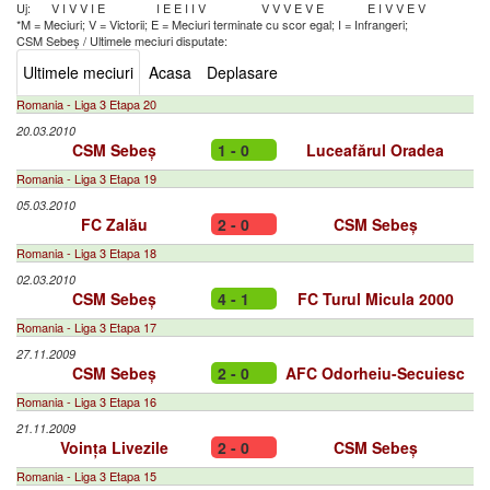
Uj:
V
I
V
V
I
E
I
E
E
I
I
V
V
V
V
E
V
E
E
I
V
V
E
V
*M = Meciuri; V = Victorii; E = Meciuri terminate cu scor egal; I = Infrangeri;
CSM Sebeș
/
Ultimele meciuri disputate:
Ultimele meciuri
Acasa
Deplasare
Romania - Liga 3 Etapa 20
20.03.2010
CSM Sebeș
1 - 0
Luceafărul Oradea
Romania - Liga 3 Etapa 19
05.03.2010
FC Zalău
2 - 0
CSM Sebeș
Romania - Liga 3 Etapa 18
02.03.2010
CSM Sebeș
4 - 1
FC Turul Micula 2000
Romania - Liga 3 Etapa 17
27.11.2009
CSM Sebeș
2 - 0
AFC Odorheiu-Secuiesc
Romania - Liga 3 Etapa 16
21.11.2009
Voința Livezile
2 - 0
CSM Sebeș
Romania - Liga 3 Etapa 15