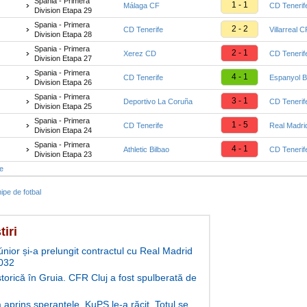
Spania - Primera
1 - 1
Málaga CF
CD Tenerif
Division Etapa 29
Spania - Primera
2 - 2
CD Tenerife
Villarreal C
Division Etapa 28
Spania - Primera
2 - 1
Xerez CD
CD Tenerif
Division Etapa 27
Spania - Primera
4 - 1
CD Tenerife
Espanyol B
Division Etapa 26
Spania - Primera
3 - 1
Deportivo La Coruña
CD Tenerif
Division Etapa 25
Spania - Primera
1 - 5
CD Tenerife
Real Madri
Division Etapa 24
Spania - Primera
4 - 1
Athletic Bilbao
CD Tenerif
Division Etapa 23
te
ipe de fotbal
tiri
únior și-a prelungit contractul cu Real Madrid
032
storică în Gruia. CFR Cluj a fost spulberată de
aprins speranțele, KuPS le-a răcit. Totul se