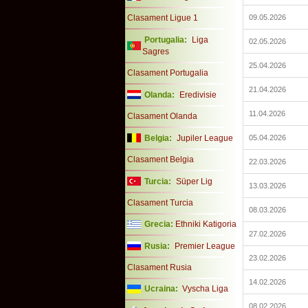
Clasament Ligue 1
09.05.2026
Portugalia:
Liga
02.05.2026
Sagres
25.04.2026
Clasament Portugalia
21.04.2026
Olanda:
Eredivisie
11.04.2026
Clasament Olanda
Belgia:
Jupiler League
05.04.2026
Clasament Belgia
22.03.2026
Turcia:
Süper Lig
13.03.2026
Clasament Turcia
08.03.2026
Grecia:
Ethniki Katigoria
27.02.2026
Rusia:
Premier League
23.02.2026
Clasament Rusia
14.02.2026
Ucraina:
Vyscha Liga
08.02.2026