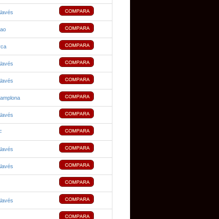
Alavés
bao
rca
Alavés
Alavés
amplona
Alavés
F
Alavés
Alavés
Alavés