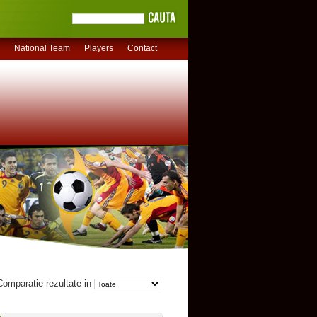
National Team
Players
Contact
Comparatie rezultate in