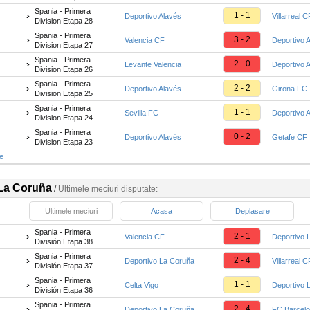
Spania - Primera
1 - 1
Deportivo Alavés
Villarreal C
Division Etapa 28
Spania - Primera
3 - 2
Valencia CF
Deportivo 
Division Etapa 27
Spania - Primera
2 - 0
Levante Valencia
Deportivo 
Division Etapa 26
Spania - Primera
2 - 2
Deportivo Alavés
Girona FC
Division Etapa 25
Spania - Primera
1 - 1
Sevilla FC
Deportivo 
Division Etapa 24
Spania - Primera
0 - 2
Deportivo Alavés
Getafe CF
Division Etapa 23
te
La Coruña
/
Ultimele meciuri disputate:
Ultimele meciuri
Acasa
Deplasare
Spania - Primera
2 - 1
Valencia CF
Deportivo 
División Etapa 38
Spania - Primera
2 - 4
Deportivo La Coruña
Villarreal C
División Etapa 37
Spania - Primera
1 - 1
Celta Vigo
Deportivo 
División Etapa 36
Spania - Primera
2 - 4
Deportivo La Coruña
FC Barcel