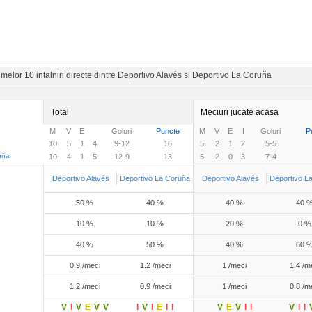
melor 10 intalniri directe dintre Deportivo Alavés si Deportivo La Coruña
Total
Meciuri jucate acasa
M
V
E
Goluri
Puncte
M
V
E
I
Goluri
P
10
5
1
4
9-12
16
5
2
1
2
5-5
uña
10
4
1
5
12-9
13
5
2
0
3
7-4
Deportivo Alavés
Deportivo La Coruña
Deportivo Alavés
Deportivo L
50 %
40 %
40 %
40 
10 %
10 %
20 %
0 %
40 %
50 %
40 %
60 
0.9 /meci
1.2 /meci
1 /meci
1.4 /m
1.2 /meci
0.9 /meci
1 /meci
0.8 /m
V
I
V
E
V
V
I
V
I
E
I
I
V
E
V
I
I
V
I
I