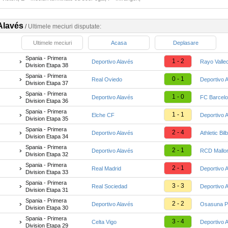
Alavés
/
Ultimele meciuri disputate:
Ultimele meciuri
Acasa
Deplasare
Spania - Primera
1 - 2
Deportivo Alavés
Rayo Valle
Division Etapa 38
Spania - Primera
0 - 1
Real Oviedo
Deportivo 
Division Etapa 37
Spania - Primera
1 - 0
Deportivo Alavés
FC Barcel
Division Etapa 36
Spania - Primera
1 - 1
Elche CF
Deportivo 
Division Etapa 35
Spania - Primera
2 - 4
Deportivo Alavés
Athletic Bil
Division Etapa 34
Spania - Primera
2 - 1
Deportivo Alavés
RCD Mallo
Division Etapa 32
Spania - Primera
2 - 1
Real Madrid
Deportivo 
Division Etapa 33
Spania - Primera
3 - 3
Real Sociedad
Deportivo 
Division Etapa 31
Spania - Primera
2 - 2
Deportivo Alavés
Osasuna P
Division Etapa 30
Spania - Primera
3 - 4
Celta Vigo
Deportivo 
Division Etapa 29