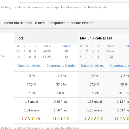
Victorii; E = Meciuri terminate cu scor egal; I = Infrangeri; Uj = Ultimele jucate;
ltatelor din ultimele 16 meciuri disputate de fiecare echipa:
Total
Meciuri jucate acasa
M
V
E
I
Goluri
Puncte
M
V
E
I
Goluri
Pu
16
4
6
6
24-29
18
8
2
3
3
11-14
uña
16
2
6
8
14-25
12
8
1
4
3
9-13
Deportivo Alavés
Deportivo La Coruña
Deportivo Alavés
Deportivo La
25 %
12.5 %
25 %
12.5 %
37.5 %
37.5 %
37.5 %
50 %
37.5 %
50 %
37.5 %
37.5 %
1.5 /meci
0.88 /meci
1.38 /meci
1.13 /me
1.81 /meci
1.56 /meci
1.75 /meci
1.63 /me
I
V
V
E
I
V
I
I
E
I
E
E
I
V
I
V
E
E
I
I
E
V
Victorii; E = Meciuri terminate cu scor egal; I = Infrangeri;