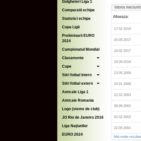
Golgheteri Liga 1
Istoria meciuril
Comparatii echipe
Afiseaza:
Statistici echipe
Cupa Ligii
17.02.2018
Preliminarii EURO
20.09.2017
2024
Campionatul Mondial
18.02.2017
Clasamente
19.09.2016
Cupe
13.05.2006
Stiri fotbal intern
Stiri fotbal extern
15.01.2006
Amicale Liga 1
22.02.2003
Amicale Romania
28.09.2002
Logo (steme de club)
02.02.2002
JO Rio de Janeiro 2016
Liga Naţiunilor
22.09.2001
EURO 2024
Mai multe rezulta