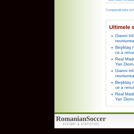
Comparatii intre ech
Ultimele s
Gianni In
reuniunea
Beşiktaş 
ce a renu
Real Madr
Yan Diom
Gianni In
reuniunea
Beşiktaş 
ce a renu
Real Madr
Yan Diom