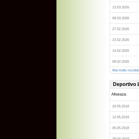
13.03.2026
08.03.2026
27.02.2026
23.02.2026
14.02.2026
08.02.2026
Mai multe rezulta
Deportivo 
Afiseaza:
20.05.2018
12.05.2018
05.05.2018
29.04.2018