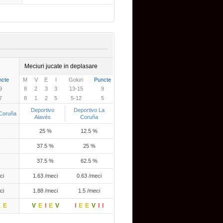
Meciuri jucate in deplasare
ncte
M
V
E
I
Goluri
Puncte
9
8
2
3
3
13-15
9
7
8
1
2
5
5-12
5
Deportivo
Deportivo La
 Coruña
Alavés
Coruña
25 %
12.5 %
37.5 %
25 %
37.5 %
62.5 %
ci
1.63 /meci
0.63 /meci
ci
1.88 /meci
1.5 /meci
E
E
V
E
I
E
V
I
E
E
V
I
I