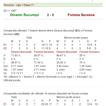
Romania - Liga 1 Etapa 17
22.11.1997
Dinamo București
2 - 0
Foresta Suceava
Comparatia ultimelor 7 intalniri directe dintre Dinamo București
si Foresta
(E1)
Suceava
(E2)
Total
Meciuri jucate acasa
M
V
E
G
P
M
V
E
I
G
P
E1
7
5
0
2
19-11
15
3
2
0
1
10-6
6
E2
7
2
0
5
11-19
6
4
1
0
3
5-9
3
Dinamo București
Foresta Suceava
Dinamo București
Foresta Suceava
V:
71.43 %
28.57 %
66.67 %
25 %
E:
0 %
0 %
0 %
0 %
Î:
28.57 %
71.43 %
33.33 %
75 %
Gm:
2.71 /meci
1.57 /meci
3.33 /meci
1.25 /meci
Gp:
1.57 /meci
2.71 /meci
2 /meci
2.25 /meci
Uj:
V
V
I
V
V
I
I
I
V
I
I
V
I
V
V
I
I
I
V
*M = Meciuri; V = Victorii; E = Meciuri terminate cu scor egal; I = Infrangeri; Uj =
Ultimele jucate;
Comparatia rezultatelor din ultimele 16 meciuri disputate de fiecare echipa:
Total
Meciuri jucate acasa
M
V
E
I
G
P
M
V
E
I
G
P
E1
16
4
5
7
20-20
17
7
4
1
2
12-6
13