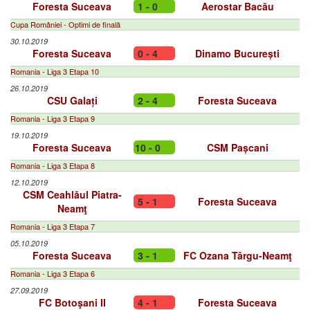
Foresta Suceava
1 - 0
Aerostar Bacău
Cupa României - Optimi de finală
30.10.2019
Foresta Suceava
0 - 4
Dinamo București
Romania - Liga 3 Etapa 10
26.10.2019
CSU Galați
2 - 4
Foresta Suceava
Romania - Liga 3 Etapa 9
19.10.2019
Foresta Suceava
10 - 0
CSM Pașcani
Romania - Liga 3 Etapa 8
12.10.2019
CSM Ceahlăul Piatra-
5 - 1
Foresta Suceava
Neamţ
Romania - Liga 3 Etapa 7
05.10.2019
Foresta Suceava
3 - 1
FC Ozana Târgu-Neamţ
Romania - Liga 3 Etapa 6
27.09.2019
FC Botoşani II
4 - 1
Foresta Suceava