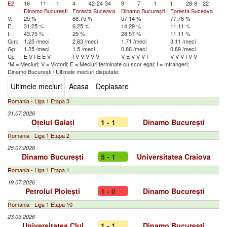
E2
16
11
1
4
42-24
34
9
7
1
1
28-8
22
Dinamo București
Foresta Suceava
Dinamo București
Foresta Suceava
V:
25 %
68.75 %
57.14 %
77.78 %
E:
31.25 %
6.25 %
14.29 %
11.11 %
I:
43.75 %
25 %
28.57 %
11.11 %
Gm:
1.25 /meci
2.63 /meci
1.71 /meci
3.11 /meci
Gp:
1.25 /meci
1.5 /meci
0.86 /meci
0.89 /meci
Uj:
E
V
I
E
E
V
I
V
V
V
V
V
V
E
V
V
V
I
V
V
V
I
V
V
*M = Meciuri; V = Victorii; E = Meciuri terminate cu scor egal; I = Infrangeri;
Dinamo București
/
Ultimele meciuri disputate:
Ultimele meciuri
Acasa
Deplasare
Romania - Liga 1 Etapa 3
31.07.2026
Oțelul Galați
1 - 1
Dinamo București
Romania - Liga 1 Etapa 2
25.07.2026
Dinamo București
5 - 1
Universitatea Craiova
Romania - Liga 1 Etapa 1
19.07.2026
Petrolul Ploiești
1 - 0
Dinamo București
Romania - Liga 1 Etapa 10
23.05.2026
Universitatea Cluj
1 - 1
Dinamo București