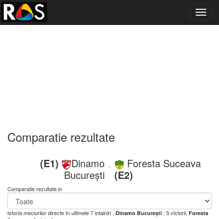
Toggl
navig
Comparatie rezultate
(E1)
Dinamo
Foresta Suceava
-
București
(E2)
Comparatie rezultate in
Istoria meciurilor directe
In ultimele 7 intalniri ,
: 5 victorii,
Dinamo București
Foresta