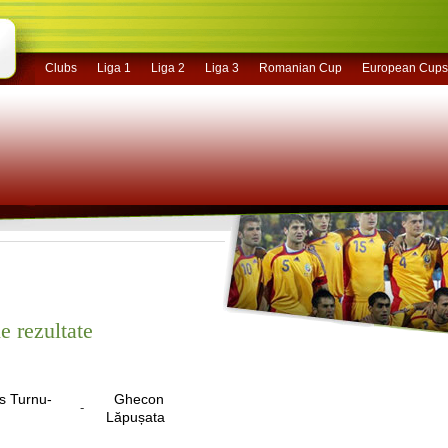
Clubs
Liga 1
Liga 2
Liga 3
Romanian Cup
European Cups
e rezultate
s Turnu-
Ghecon
-
Lăpușata