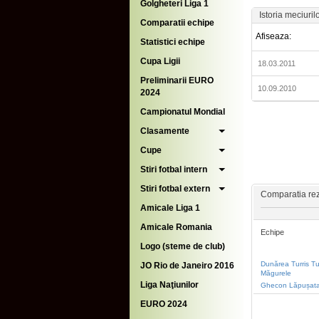
Golgheteri Liga 1
Istoria meciuril
Comparatii echipe
Afiseaza:
Statistici echipe
Cupa Ligii
18.03.2011
Preliminarii EURO
10.09.2010
2024
Campionatul Mondial
Clasamente
Cupe
Stiri fotbal intern
Stiri fotbal extern
Comparatia rezu
Amicale Liga 1
Amicale Romania
Echipe
Logo (steme de club)
Dunărea Turris Tu
JO Rio de Janeiro 2016
Măgurele
Liga Naţiunilor
Ghecon Lăpușat
EURO 2024