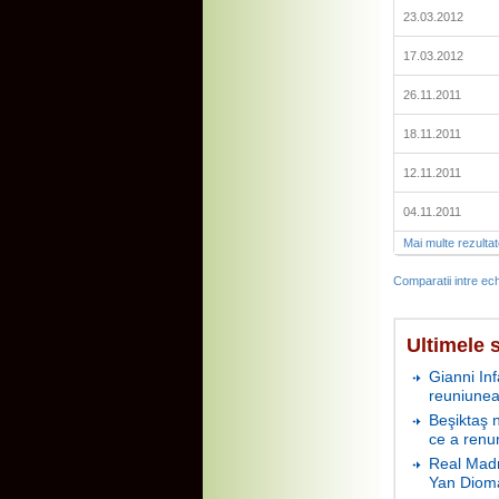
23.03.2012
17.03.2012
26.11.2011
18.11.2011
12.11.2011
04.11.2011
Mai multe rezulta
Comparatii intre ech
Ultimele s
Gianni In
reuniunea
Beşiktaş 
ce a renu
Real Madr
Yan Diom