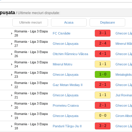
pușata
/
Ultimele meciuri disputate:
Ultimele meciuri
Acasa
Deplasare
Romania - Liga 3 Etapa
3 - 1
FC Cisnădie
Ghecon Lă
28
Romania - Liga 3 Etapa
2 - 4
Ghecon Lăpușata
Minerul Măt
27
Romania - Liga 3 Etapa
4 - 1
Oltchim Râmnicu-Vâlcea
Ghecon Lă
26
Romania - Liga 3 Etapa
1 - 1
Minerul Motru
Ghecon Lă
24
Romania - Liga 3 Etapa
1 - 0
Ghecon Lăpușata
Metaloglob
23
Romania - Liga 3 Etapa
2 - 1
Gaz Metan Mediaș II
Ghecon Lă
22
Romania - Liga 3 Etapa
1 - 1
Ghecon Lăpușata
Jiul Rovinar
21
Romania - Liga 3 Etapa
2 - 1
Prometeu Craiova
Ghecon Lă
20
Romania - Liga 3 Etapa
0 - 0
Ghecon Lăpușata
Girom Albo
19
Romania - Liga 3 Etapa
3 - 2
Pandurii Târgu-Jiu II
Ghecon Lă
18