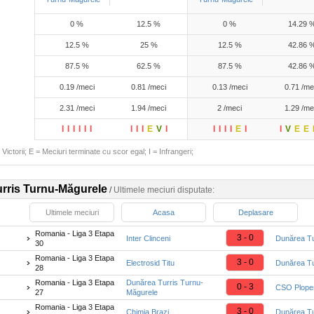
0 %
12.5 %
0 %
14.29 
12.5 %
25 %
12.5 %
42.86 
87.5 %
62.5 %
87.5 %
42.86 
0.19 /meci
0.81 /meci
0.13 /meci
0.71 /me
2.31 /meci
1.94 /meci
2 /meci
1.29 /me
I
I
I
I
I
I
I
I
I
E
V
I
I
I
I
I
E
I
I
V
E
E
Victorii; E = Meciuri terminate cu scor egal; I = Infrangeri;
rris Turnu-Măgurele
/
Ultimele meciuri disputate:
Ultimele meciuri
Acasa
Deplasare
Romania - Liga 3 Etapa
3 - 0
Inter Clinceni
Dunărea Tu
30
Romania - Liga 3 Etapa
3 - 0
Electrosid Titu
Dunărea Tu
28
Romania - Liga 3 Etapa
Dunărea Turris Turnu-
0 - 3
CSO Plope
27
Măgurele
Romania - Liga 3 Etapa
3 - 0
Chimia Brazi
Dunărea Tu