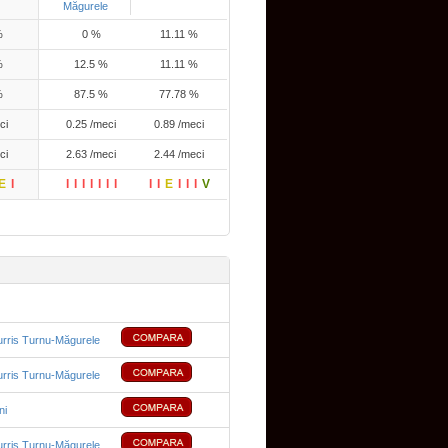
Măgurele
%
0 %
11.11 %
%
12.5 %
11.11 %
%
87.5 %
77.78 %
ci
0.25 /meci
0.89 /meci
ci
2.63 /meci
2.44 /meci
E
I
I
I
I
I
I
I
I
I
I
E
I
I
I
V
rris Turnu-Măgurele
rris Turnu-Măgurele
ni
rris Turnu-Măgurele