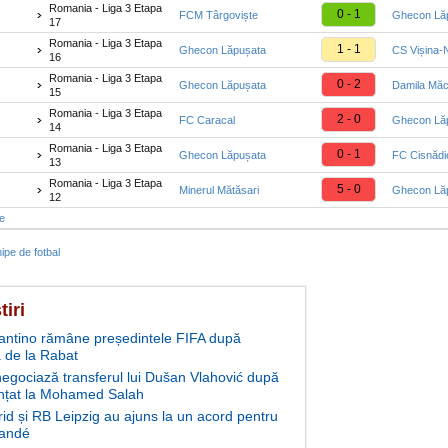
Romania - Liga 3 Etapa
0 - 1
FCM Târgoviște
Ghecon Lă
17
Romania - Liga 3 Etapa
1 - 1
Ghecon Lăpușata
CS Vișina-
16
Romania - Liga 3 Etapa
0 - 2
Ghecon Lăpușata
Damila Măc
15
Romania - Liga 3 Etapa
2 - 0
FC Caracal
Ghecon Lă
14
Romania - Liga 3 Etapa
0 - 1
Ghecon Lăpușata
FC Cisnădi
13
Romania - Liga 3 Etapa
5 - 0
Minerul Mătăsari
Ghecon Lă
12
te
ipe de fotbal
tiri
fantino rămâne președintele FIFA după
 de la Rabat
negociază transferul lui Dušan Vlahović după
nțat la Mohamed Salah
id și RB Leipzig au ajuns la un acord pentru
andé