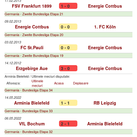
17.02.2013
FSV Frankfurt 1899
1 - 0
Energie Cottbus
Germania - Zweite Bundesliga Etapa 21
09.02.2013
Energie Cottbus
0 - 0
1. FC Köln
Germania - Zweite Bundesliga Etapa 20
03.02.2013
FC St.Pauli
0 - 0
Energie Cottbus
Germania - Zweite Bundesliga Etapa 19
14.12.2012
Erzgebirge Aue
3 - 0
Energie Cottbus
Arminia Bielefeld
/
Ultimele meciuri disputate:
Ultimele
Afiseaza:
Acasa
Deplasare
meciuri
Germania - Bundesliga Etapa 34
14.05.2022
Arminia Bielefeld
1 - 1
RB Leipzig
Germania - Bundesliga Etapa 33
06.05.2022
VfL Bochum
2 - 1
Arminia Bielefeld
Germania - Bundesliga Etapa 32