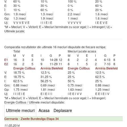
V:
60 %
10 %
100 %
20 %
E:
30 %
30 %
0 %
60 %
Î:
10 %
60 %
0 %
20 %
Gm:
1.9 /meci
1.3 /meci
2.2 /meci
1.6 /meci
Gp:
1.3 /meci
1.9 /meci
1 /meci
1.6 /meci
Uj:
V
V
V
E
V
E
I
I
I
E
I
E
V
V
V
V
V
I
E
E
V
E
*M = Meciuri; V = Victorii; E = Meciuri terminate cu scor egal; I = Infrangeri; Uj =
Ultimele jucate;
Comparatia rezultatelor din ultimele 16 meciuri disputate de fiecare echipa:
Total
Meciuri jucate acasa
M
V
E
I
G
P
M
V
E
I
G
P
E1
16
3
3
10
14-28
12
8
2
2
4
6-13
8
E2
16
2
5
9
11-29
11
8
1
5
2
7-10
8
Energie Cottbus
Arminia Bielefeld
Energie Cottbus
Arminia Bielefeld
V:
18.75 %
12.5 %
25 %
12.5 %
E:
18.75 %
31.25 %
25 %
62.5 %
I:
62.5 %
56.25 %
50 %
25 %
Gm:
0.88 /meci
0.69 /meci
0.75 /meci
0.88 /meci
Gp:
1.75 /meci
1.81 /meci
1.63 /meci
1.25 /meci
Uj:
I
I
I
E
I
E
E
I
E
I
I
I
I
E
E
I
V
V
E
E
I
E
I
V
*M = Meciuri; V = Victorii; E = Meciuri terminate cu scor egal; I = Infrangeri;
Energie Cottbus
/
Ultimele meciuri disputate:
Ultimele meciuri
Acasa
Deplasare
Germania - Zweite Bundesliga Etapa 34
11.05.2014