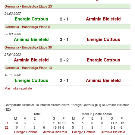
Germania - Bundesliga Etapa 23
24.02.2007
Energie Cottbus
2 - 1
Arminia Bielefeld
Germania - Bundesliga Etapa 6
30.09.2006
Arminia Bielefeld
3 - 1
Energie Cottbus
Germania - Bundesliga Etapa 30
27.04.2003
Arminia Bielefeld
2 - 2
Energie Cottbus
Germania - Bundesliga Etapa 13
16.11.2002
Energie Cottbus
2 - 1
Arminia Bielefeld
Mai multe rezultate
Comparatia ultimelor 10 intalniri directe dintre Energie Cottbus
si Arminia Bielefeld
(E1)
(E2)
Total
Meciuri jucate acasa
M
V
E
G
P
M
V
E
I
G
P
E1
10
6
3
1
19-13
21
5
5
0
0
11-5
15
E2
10
1
3
6
13-19
6
5
1
3
1
8-8
6
Energie Cottbus
Arminia Bielefeld
Energie Cottbus
Arminia Bielefeld