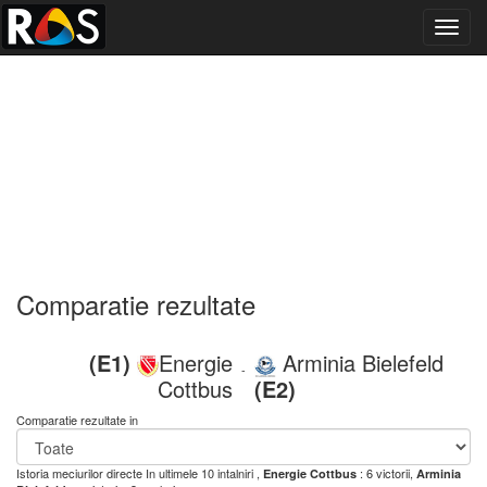
Toggl
navig
Comparatie rezultate
(E1)
Energie
Arminia Bielefeld
-
Cottbus
(E2)
Comparatie rezultate in
Istoria meciurilor directe
In ultimele 10 intalniri ,
: 6 victorii,
Energie Cottbus
Arminia