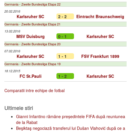
Germania - Zweite Bundesliga Etapa 22
20.02.2016
Karlsruher SC
2 - 2
Eintracht Braunschweig
Germania - Zweite Bundesliga Etapa 21
13.02.2016
MSV Duisburg
0 - 1
Karlsruher SC
Germania - Zweite Bundesliga Etapa 20
07.02.2016
Karlsruher SC
1 - 1
FSV Frankfurt 1899
Germania - Zweite Bundesliga Etapa 19
18.12.2015
FC St.Pauli
1 - 2
Karlsruher SC
Comparatii intre echipe de fotbal
Ultimele stiri
Gianni Infantino rămâne președintele FIFA după reuniunea
de la Rabat
Beşiktaş negociază transferul lui Dušan Vlahović după ce a