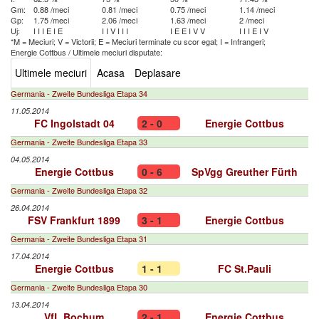
Gm:
0.88 /meci
0.81 /meci
0.75 /meci
1.14 /meci
Gp:
1.75 /meci
2.06 /meci
1.63 /meci
2 /meci
Uj:
I
I
I
E
I
E
I
I
V
I
I
I
I
E
E
I
V
V
I
I
I
E
I
V
*M = Meciuri; V = Victorii; E = Meciuri terminate cu scor egal; I = Infrangeri;
Energie Cottbus
/
Ultimele meciuri disputate:
Ultimele meciuri
Acasa
Deplasare
Germania - Zweite Bundesliga Etapa 34
11.05.2014
FC Ingolstadt 04
2 - 0
Energie Cottbus
Germania - Zweite Bundesliga Etapa 33
04.05.2014
Energie Cottbus
0 - 6
SpVgg Greuther Fürth
Germania - Zweite Bundesliga Etapa 32
26.04.2014
FSV Frankfurt 1899
3 - 1
Energie Cottbus
Germania - Zweite Bundesliga Etapa 31
17.04.2014
Energie Cottbus
1 - 1
FC St.Pauli
Germania - Zweite Bundesliga Etapa 30
13.04.2014
VfL Bochum
2 - 1
Energie Cottbus