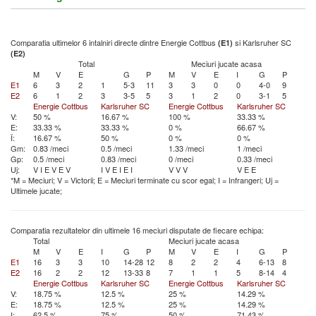
Comparatia ultimelor 6 intalniri directe dintre Energie Cottbus
si Karlsruher SC
(E1)
(E2)
Total
Meciuri jucate acasa
M
V
E
G
P
M
V
E
I
G
P
E1
6
3
2
1
5-3
11
3
3
0
0
4-0
9
E2
6
1
2
3
3-5
5
3
1
2
0
3-1
5
Energie Cottbus
Karlsruher SC
Energie Cottbus
Karlsruher SC
V:
50 %
16.67 %
100 %
33.33 %
E:
33.33 %
33.33 %
0 %
66.67 %
Î:
16.67 %
50 %
0 %
0 %
Gm:
0.83 /meci
0.5 /meci
1.33 /meci
1 /meci
Gp:
0.5 /meci
0.83 /meci
0 /meci
0.33 /meci
Uj:
V
I
E
V
E
V
I
V
E
I
E
I
V
V
V
V
E
E
*M = Meciuri; V = Victorii; E = Meciuri terminate cu scor egal; I = Infrangeri; Uj =
Ultimele jucate;
Comparatia rezultatelor din ultimele 16 meciuri disputate de fiecare echipa:
Total
Meciuri jucate acasa
M
V
E
I
G
P
M
V
E
I
G
P
E1
16
3
3
10
14-28
12
8
2
2
4
6-13
8
E2
16
2
2
12
13-33
8
7
1
1
5
8-14
4
Energie Cottbus
Karlsruher SC
Energie Cottbus
Karlsruher SC
V:
18.75 %
12.5 %
25 %
14.29 %
E:
18.75 %
12.5 %
25 %
14.29 %
I:
62.5 %
75 %
50 %
71.43 %