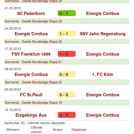
Germania - Zweite Bundesliga Etapa 24
01.03.2013
SC Paderborn
0 - 1
Energie Cottbus
Germania - Zweite Bundesliga Etapa 23
24.02.2013
Energie Cottbus
1 - 1
SSV Jahn Regensburg
Germania - Zweite Bundesliga Etapa 22
17.02.2013
FSV Frankfurt 1899
1 - 0
Energie Cottbus
Germania - Zweite Bundesliga Etapa 21
09.02.2013
Energie Cottbus
0 - 0
1. FC Köln
Germania - Zweite Bundesliga Etapa 20
03.02.2013
FC St.Pauli
0 - 0
Energie Cottbus
Germania - Zweite Bundesliga Etapa 19
14.12.2012
Erzgebirge Aue
3 - 0
Energie Cottbus
Karlsruher SC
/
Ultimele meciuri disputate:
Ultimele
Afiseaza:
Acasa
Deplasare
meciuri