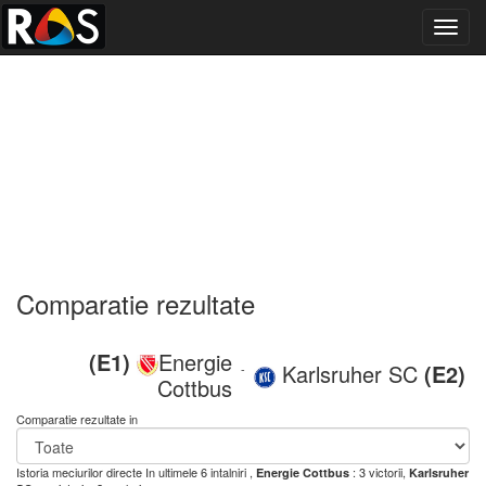
Toggl
navig
Comparatie rezultate
(E1)
Energie
Karlsruher SC
(E2)
-
Cottbus
Comparatie rezultate in
Istoria meciurilor directe
In ultimele 6 intalniri ,
: 3 victorii,
Energie Cottbus
Karlsruher