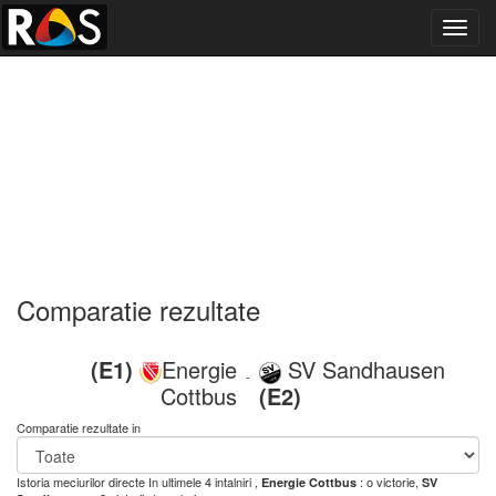
Toggl
navig
Comparatie rezultate
(E1)
Energie
SV Sandhausen
-
Cottbus
(E2)
Comparatie rezultate in
Istoria meciurilor directe
In ultimele 4 intalniri ,
: o victorie,
Energie Cottbus
SV