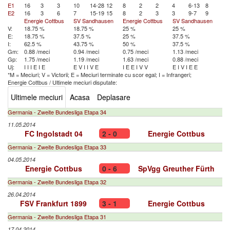
E1
16
3
3
10
14-28
12
8
2
2
4
6-13
8
E2
16
3
6
7
15-19
15
8
2
3
3
9-7
9
Energie Cottbus
SV Sandhausen
Energie Cottbus
SV Sandhausen
V:
18.75 %
18.75 %
25 %
25 %
E:
18.75 %
37.5 %
25 %
37.5 %
I:
62.5 %
43.75 %
50 %
37.5 %
Gm:
0.88 /meci
0.94 /meci
0.75 /meci
1.13 /meci
Gp:
1.75 /meci
1.19 /meci
1.63 /meci
0.88 /meci
Uj:
I
I
I
E
I
E
E
V
I
I
V
E
I
E
E
I
V
V
E
I
V
I
E
E
*M = Meciuri; V = Victorii; E = Meciuri terminate cu scor egal; I = Infrangeri;
Energie Cottbus
/
Ultimele meciuri disputate:
Ultimele meciuri
Acasa
Deplasare
Germania - Zweite Bundesliga Etapa 34
11.05.2014
FC Ingolstadt 04
2 - 0
Energie Cottbus
Germania - Zweite Bundesliga Etapa 33
04.05.2014
Energie Cottbus
0 - 6
SpVgg Greuther Fürth
Germania - Zweite Bundesliga Etapa 32
26.04.2014
FSV Frankfurt 1899
3 - 1
Energie Cottbus
Germania - Zweite Bundesliga Etapa 31
17.04.2014