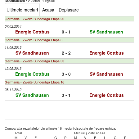
: 2 victorii, 1 egaluri
Sandhausen
Ultimele meciuri
Acasa
Deplasare
Germania - Zweite Bundesliga Etapa 20
07.02.2014
Energie Cottbus
0 - 1
SV Sandhausen
Germania - Zweite Bundesliga Etapa 3
11.08.2013
SV Sandhausen
2 - 2
Energie Cottbus
Germania - Zweite Bundesliga Etapa 33
12.05.2013
Energie Cottbus
3 - 0
SV Sandhausen
Germania - Zweite Bundesliga Etapa 16
28.11.2012
SV Sandhausen
3 - 1
Energie Cottbus
Comparatia rezultatelor din ultimele 16 meciuri disputate de fiecare echipa:
Total
Meciuri jucate acasa
M
V
E
I
G
P
M
V
E
I
G
P