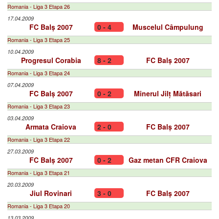
Romania - Liga 3 Etapa 26
17.04.2009
FC Balș 2007
0 - 4
Muscelul Câmpulung
Romania - Liga 3 Etapa 25
10.04.2009
Progresul Corabia
8 - 2
FC Balș 2007
Romania - Liga 3 Etapa 24
07.04.2009
FC Balș 2007
0 - 2
Minerul Jilț Mătăsari
Romania - Liga 3 Etapa 23
03.04.2009
Armata Craiova
2 - 0
FC Balș 2007
Romania - Liga 3 Etapa 22
27.03.2009
FC Balș 2007
0 - 2
Gaz metan CFR Craiova
Romania - Liga 3 Etapa 21
20.03.2009
Jiul Rovinari
3 - 0
FC Balș 2007
Romania - Liga 3 Etapa 20
13.03.2009