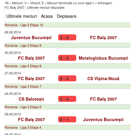
*M = Meciuri; V = Victorii; E = Meciuri terminate cu scor egal; I = Infrangeri;
FC Balș 2007
/
Ultimele meciuri disputate:
Ultimele meciuri
Acasa
Deplasare
Romania - Liga 3 Etapa 10
06.06.2014
Juventus București
3 - 0
FC Balș 2007
Romania - Liga 3 Etapa 9
30.05.2014
FC Balș 2007
0 - 3
Metaloglobus București
Romania - Liga 3 Etapa 8
27.05.2014
FC Balș 2007
0 - 3
CS Vișina-Nouă
Romania - Liga 3 Etapa 7
24.05.2014
CS Balotești
3 - 0
FC Balș 2007
Romania - Liga 3 Etapa 5
09.05.2014
FC Balș 2007
0 - 1
Juventus București
Romania - Liga 3 Etapa 4
06.05.2014