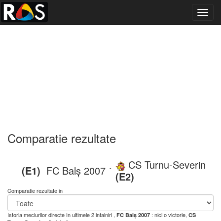
Toggl
navig
Comparatie rezultate
CS Turnu-Severin
(E1)
FC Balș 2007
-
(E2)
Comparatie rezultate in
Istoria meciurilor directe
In ultimele 2 intalniri ,
: nici o victorie,
FC Balș 2007
CS