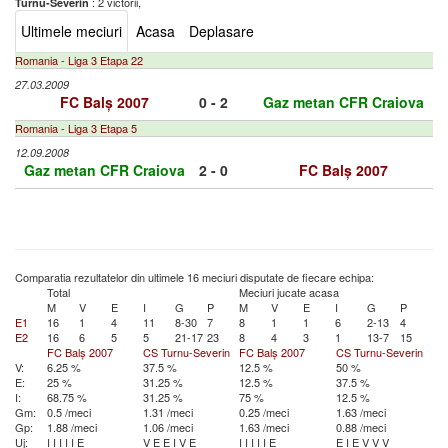
: 2 victorii,
Turnu-Severin
Ultimele meciuri
Acasa
Deplasare
Romania - Liga 3 Etapa 22
27.03.2009
FC Balș 2007
0 - 2
Gaz metan CFR Craiova
Romania - Liga 3 Etapa 5
12.09.2008
Gaz metan CFR Craiova
2 - 0
FC Balș 2007
Comparatia rezultatelor din ultimele 16 meciuri disputate de fiecare echipa:
Total
Meciuri jucate acasa
M
V
E
I
G
P
M
V
E
I
G
P
E1
16
1
4
11
8-30
7
8
1
1
6
2-13
4
E2
16
6
5
5
21-17
23
8
4
3
1
13-7
15
FC Balș 2007
CS Turnu-Severin
FC Balș 2007
CS Turnu-Severin
V:
6.25 %
37.5 %
12.5 %
50 %
E:
25 %
31.25 %
12.5 %
37.5 %
I:
68.75 %
31.25 %
75 %
12.5 %
Gm:
0.5 /meci
1.31 /meci
0.25 /meci
1.63 /meci
Gp:
1.88 /meci
1.06 /meci
1.63 /meci
0.88 /meci
Uj:
I
I
I
I
I
E
V
E
E
I
V
E
I
I
I
I
I
E
E
I
E
V
V
V