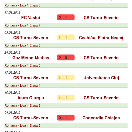
Romania - Liga 1 Etapa 8
17.09.2012
FC Vaslui
2 - 1
CS Turnu-Severin
Romania - Liga 1 Etapa 7
03.09.2012
CS Turnu-Severin
1 - 1
Ceahlăul Piatra-Neamț
Romania - Liga 1 Etapa 6
24.08.2012
Gaz Metan Mediaș
2 - 0
CS Turnu-Severin
Romania - Liga 1 Etapa 5
17.08.2012
CS Turnu-Severin
1 - 1
Universitatea Cluj
Romania - Liga 1 Etapa 4
10.08.2012
Astra Giurgiu
1 - 1
CS Turnu-Severin
Romania - Liga 1 Etapa 3
04.08.2012
CS Turnu-Severin
0 - 1
Concordia Chiajna
Romania - Liga 1 Etapa 2