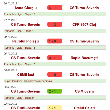
30.10.2012
Astra Giurgiu
5 - 1
CS Turnu-Severin
Romania - Liga 1 Etapa 13
27.10.2012
CS Turnu-Severin
1 - 3
CFR 1907 Cluj
Romania - Liga 1 Etapa 12
20.10.2012
Petrolul Ploiești
1 - 0
CS Turnu-Severin
Romania - Liga 1 Etapa 11
06.10.2012
CS Turnu-Severin
0 - 1
Rapid București
Romania - Liga 1 Etapa 10
30.09.2012
CSMS Iași
1 - 0
CS Turnu-Severin
Cupa României - Șaisprezecimi de finală
26.09.2012
CS Turnu-Severin
2 - 1
CS Mioveni
Romania - Liga 1 Etapa 9
22.09.2012
CS Turnu-Severin
1 - 1
Oțelul Galați