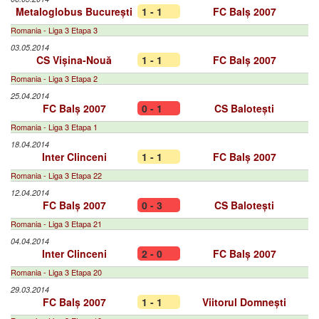
Metaloglobus București
1 - 1
FC Balș 2007
Romania - Liga 3 Etapa 3
03.05.2014
CS Vișina-Nouă
1 - 1
FC Balș 2007
Romania - Liga 3 Etapa 2
25.04.2014
FC Balș 2007
0 - 1
CS Balotești
Romania - Liga 3 Etapa 1
18.04.2014
Inter Clinceni
1 - 1
FC Balș 2007
Romania - Liga 3 Etapa 22
12.04.2014
FC Balș 2007
0 - 3
CS Balotești
Romania - Liga 3 Etapa 21
04.04.2014
Inter Clinceni
2 - 0
FC Balș 2007
Romania - Liga 3 Etapa 20
29.03.2014
FC Balș 2007
1 - 1
Viitorul Domnești