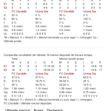
M
V
E
G
P
M
V
E
I
G
P
E1
5
1
4
0
6-4
7
2
1
1
0
3-1
4
E2
5
0
4
1
4-6
4
3
0
3
0
3-3
3
FC Cisnădie
Unirea Dej
FC Cisnădie
Unirea Dej
V:
20 %
0 %
50 %
0 %
E:
80 %
80 %
50 %
100 %
Î:
0 %
20 %
0 %
0 %
Gm:
1.2 /meci
0.8 /meci
1.5 /meci
1 /meci
Gp:
0.8 /meci
1.2 /meci
0.5 /meci
1 /meci
Uj:
V
E
E
E
E
I
E
E
E
E
V
E
E
E
E
*M = Meciuri; V = Victorii; E = Meciuri terminate cu scor egal; I = Infrangeri; Uj =
Ultimele jucate;
Comparatia rezultatelor din ultimele 16 meciuri disputate de fiecare echipa:
Total
Meciuri jucate acasa
M
V
E
I
G
P
M
V
E
I
G
P
E1
16
6
6
4
17-15
24
9
4
3
2
14-8
15
E2
16
6
3
7
19-24
21
8
5
2
1
13-6
17
FC Cisnădie
Unirea Dej
FC Cisnădie
Unirea Dej
V:
37.5 %
37.5 %
44.44 %
62.5 %
E:
37.5 %
18.75 %
33.33 %
25 %
I:
25 %
43.75 %
22.22 %
12.5 %
Gm:
1.06 /meci
1.19 /meci
1.56 /meci
1.63 /meci
Gp:
0.94 /meci
1.5 /meci
0.89 /meci
0.75 /meci
Uj:
E
V
I
I
E
I
V
I
E
E
V
I
E
V
I
E
I
V
V
E
V
V
V
V
*M = Meciuri; V = Victorii; E = Meciuri terminate cu scor egal; I = Infrangeri;
FC Cisnădie
/
Ultimele meciuri disputate:
Ultimele meciuri
Acasa
Deplasare