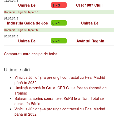
12.05.2018
Unirea Dej
1 - 3
CFR 1907 Cluj II
Romania - Liga 3 Etapa 27
09.05.2018
Industria Galda de Jos
0 - 1
Unirea Dej
Romania - Liga 3 Etapa 26
05.05.2018
Unirea Dej
2 - 1
Avântul Reghin
Comparatii intre echipe de fotbal
Ultimele stiri
Vinícius Júnior și-a prelungit contractul cu Real Madrid
până în 2032
Umilință istorică în Gruia. CFR Cluj a fost spulberată de
Tromsø
Baiaram a aprins speranțele, KuPS le-a răcit. Totul se
decide în Bănie
Vinícius Júnior și-a prelungit contractul cu Real Madrid
până în 2032