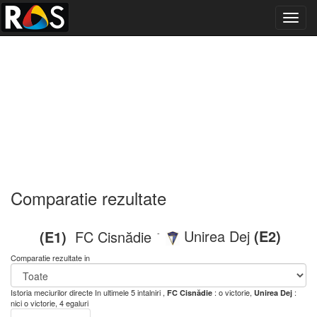
Toggl
navig
Comparatie rezultate
Unirea Dej
(E2)
(E1)
FC Cisnădie
-
Comparatie rezultate in
Istoria meciurilor directe
In ultimele 5 intalniri ,
: o victorie,
:
FC Cisnădie
Unirea Dej
nici o victorie, 4 egaluri