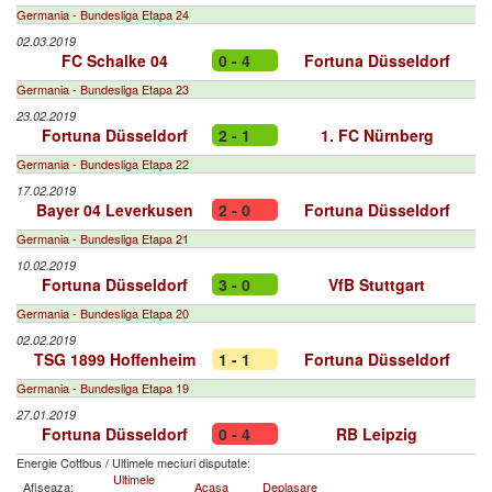
Germania - Bundesliga Etapa 24
02.03.2019
FC Schalke 04
0 - 4
Fortuna Düsseldorf
Germania - Bundesliga Etapa 23
23.02.2019
Fortuna Düsseldorf
2 - 1
1. FC Nürnberg
Germania - Bundesliga Etapa 22
17.02.2019
Bayer 04 Leverkusen
2 - 0
Fortuna Düsseldorf
Germania - Bundesliga Etapa 21
10.02.2019
Fortuna Düsseldorf
3 - 0
VfB Stuttgart
Germania - Bundesliga Etapa 20
02.02.2019
TSG 1899 Hoffenheim
1 - 1
Fortuna Düsseldorf
Germania - Bundesliga Etapa 19
27.01.2019
Fortuna Düsseldorf
0 - 4
RB Leipzig
Energie Cottbus
/
Ultimele meciuri disputate:
Ultimele
Afiseaza:
Acasa
Deplasare