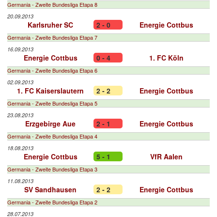
Germania - Zweite Bundesliga Etapa 8
20.09.2013
Karlsruher SC
2 - 0
Energie Cottbus
Germania - Zweite Bundesliga Etapa 7
16.09.2013
Energie Cottbus
0 - 4
1. FC Köln
Germania - Zweite Bundesliga Etapa 6
02.09.2013
1. FC Kaiserslautern
2 - 2
Energie Cottbus
Germania - Zweite Bundesliga Etapa 5
23.08.2013
Erzgebirge Aue
2 - 1
Energie Cottbus
Germania - Zweite Bundesliga Etapa 4
18.08.2013
Energie Cottbus
5 - 1
VfR Aalen
Germania - Zweite Bundesliga Etapa 3
11.08.2013
SV Sandhausen
2 - 2
Energie Cottbus
Germania - Zweite Bundesliga Etapa 2
28.07.2013