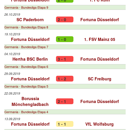
Germania - Bundesliga Etapa 9
26.10.2019
SC Paderborn
2 - 0
Fortuna Düsseldorf
Germania - Bundesliga Etapa 8
19.10.2019
Fortuna Düsseldorf
1 - 0
1. FSV Mainz 05
Germania - Bundesliga Etapa 7
04.10.2019
Hertha BSC Berlin
3 - 1
Fortuna Düsseldorf
Germania - Bundesliga Etapa 6
29.09.2019
Fortuna Düsseldorf
1 - 2
SC Freiburg
Germania - Bundesliga Etapa 5
22.09.2019
Borussia
2 - 1
Fortuna Düsseldorf
Mönchengladbach
Germania - Bundesliga Etapa 4
13.09.2019
Fortuna Düsseldorf
1 - 1
VfL Wolfsburg