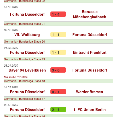
Germania - Bundesliga Etapa 22
15.02.2020
Borussia
Fortuna Düsseldorf
1 - 4
Mönchengladbach
Germania - Bundesliga Etapa 21
08.02.2020
VfL Wolfsburg
1 - 1
Fortuna Düsseldorf
Germania - Bundesliga Etapa 20
01.02.2020
Fortuna Düsseldorf
1 - 1
Eintracht Frankfurt
Germania - Bundesliga Etapa 19
26.01.2020
Bayer 04 Leverkusen
3 - 0
Fortuna Düsseldorf
Mai multe rezultate
Germania - Bundesliga Etapa 18
18.01.2020
Fortuna Düsseldorf
0 - 1
Werder Bremen
Germania - Bundesliga Etapa 17
22.12.2019
Fortuna Düsseldorf
2 - 1
1. FC Union Berlin
Germania - Bundesliga Etapa 16