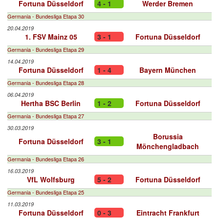
Fortuna Düsseldorf
4 - 1
Werder Bremen
Germania - Bundesliga Etapa 30
20.04.2019
1. FSV Mainz 05
3 - 1
Fortuna Düsseldorf
Germania - Bundesliga Etapa 29
14.04.2019
Fortuna Düsseldorf
1 - 4
Bayern München
Germania - Bundesliga Etapa 28
06.04.2019
Hertha BSC Berlin
1 - 2
Fortuna Düsseldorf
Germania - Bundesliga Etapa 27
30.03.2019
Borussia
Fortuna Düsseldorf
3 - 1
Mönchengladbach
Germania - Bundesliga Etapa 26
16.03.2019
VfL Wolfsburg
5 - 2
Fortuna Düsseldorf
Germania - Bundesliga Etapa 25
11.03.2019
Fortuna Düsseldorf
0 - 3
Eintracht Frankfurt