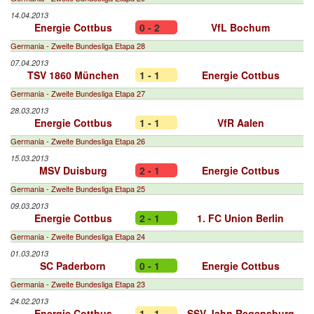
14.04.2013
Energie Cottbus
0 - 2
VfL Bochum
Germania - Zweite Bundesliga Etapa 28
07.04.2013
TSV 1860 München
1 - 1
Energie Cottbus
Germania - Zweite Bundesliga Etapa 27
28.03.2013
Energie Cottbus
1 - 1
VfR Aalen
Germania - Zweite Bundesliga Etapa 26
15.03.2013
MSV Duisburg
2 - 1
Energie Cottbus
Germania - Zweite Bundesliga Etapa 25
09.03.2013
Energie Cottbus
2 - 1
1. FC Union Berlin
Germania - Zweite Bundesliga Etapa 24
01.03.2013
SC Paderborn
0 - 1
Energie Cottbus
Germania - Zweite Bundesliga Etapa 23
24.02.2013
Energie Cottbus
1 - 1
SSV Jahn Regensburg