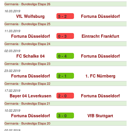
Germania - Bundesliga Etapa 26
16.03.2019
VfL Wolfsburg
5 - 2
Fortuna Düsseldorf
Germania - Bundesliga Etapa 25
11.03.2019
Fortuna Düsseldorf
0 - 3
Eintracht Frankfurt
Germania - Bundesliga Etapa 24
02.03.2019
FC Schalke 04
0 - 4
Fortuna Düsseldorf
Germania - Bundesliga Etapa 23
23.02.2019
Fortuna Düsseldorf
2 - 1
1. FC Nürnberg
Germania - Bundesliga Etapa 22
17.02.2019
Bayer 04 Leverkusen
2 - 0
Fortuna Düsseldorf
Germania - Bundesliga Etapa 21
10.02.2019
Fortuna Düsseldorf
3 - 0
VfB Stuttgart
Germania - Bundesliga Etapa 20
02.02.2019