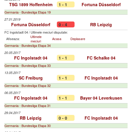
TSG 1899 Hoffenheim
1 - 1
Fortuna Düsseldorf
Germania - Bundesliga Etapa 19
27.01.2019
Fortuna Düsseldorf
0 - 4
RB Leipzig
FC Ingolstadt 04
/
Ultimele meciuri disputate:
Ultimele
Afiseaza:
Acasa
Deplasare
meciuri
Germania - Bundesliga Etapa 34
20.05.2017
FC Ingolstadt 04
1 - 1
FC Schalke 04
Germania - Bundesliga Etapa 33
13.05.2017
SC Freiburg
1 - 1
FC Ingolstadt 04
Germania - Bundesliga Etapa 32
06.05.2017
FC Ingolstadt 04
1 - 1
Bayer 04 Leverkusen
Germania - Bundesliga Etapa 31
29.04.2017
RB Leipzig
0 - 0
FC Ingolstadt 04
Germania - Bundesliga Etapa 30