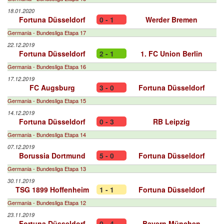
18.01.2020
Fortuna Düsseldorf
0 - 1
Werder Bremen
Germania - Bundesliga Etapa 17
22.12.2019
Fortuna Düsseldorf
2 - 1
1. FC Union Berlin
Germania - Bundesliga Etapa 16
17.12.2019
FC Augsburg
3 - 0
Fortuna Düsseldorf
Germania - Bundesliga Etapa 15
14.12.2019
Fortuna Düsseldorf
0 - 3
RB Leipzig
Germania - Bundesliga Etapa 14
07.12.2019
Borussia Dortmund
5 - 0
Fortuna Düsseldorf
Germania - Bundesliga Etapa 13
30.11.2019
TSG 1899 Hoffenheim
1 - 1
Fortuna Düsseldorf
Germania - Bundesliga Etapa 12
23.11.2019
Fortuna Düsseldorf
0 - 4
Bayern München