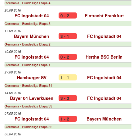
Germania - Bundesliga Etapa 4
20.09.2016
FC Ingolstadt 04
0 - 2
Eintracht Frankfurt
Germania - Bundesliga Etapa 3
17.09.2016
Bayern München
3 - 1
FC Ingolstadt 04
Germania - Bundesliga Etapa 2
10.09.2016
FC Ingolstadt 04
0 - 2
Hertha BSC Berlin
Germania - Bundesliga Etapa 1
27.08.2016
Hamburger SV
1 - 1
FC Ingolstadt 04
Germania - Bundesliga Etapa 34
14.05.2016
Bayer 04 Leverkusen
3 - 2
FC Ingolstadt 04
Germania - Bundesliga Etapa 33
07.05.2016
FC Ingolstadt 04
1 - 2
Bayern München
Germania - Bundesliga Etapa 32
30.04.2016