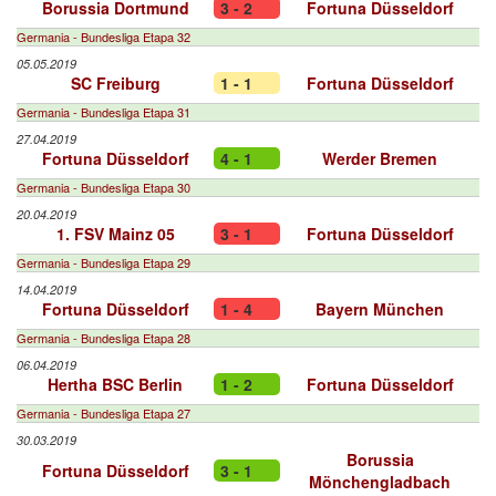
Borussia Dortmund
3 - 2
Fortuna Düsseldorf
Germania - Bundesliga Etapa 32
05.05.2019
SC Freiburg
1 - 1
Fortuna Düsseldorf
Germania - Bundesliga Etapa 31
27.04.2019
Fortuna Düsseldorf
4 - 1
Werder Bremen
Germania - Bundesliga Etapa 30
20.04.2019
1. FSV Mainz 05
3 - 1
Fortuna Düsseldorf
Germania - Bundesliga Etapa 29
14.04.2019
Fortuna Düsseldorf
1 - 4
Bayern München
Germania - Bundesliga Etapa 28
06.04.2019
Hertha BSC Berlin
1 - 2
Fortuna Düsseldorf
Germania - Bundesliga Etapa 27
30.03.2019
Borussia
Fortuna Düsseldorf
3 - 1
Mönchengladbach