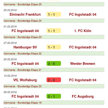
Germania - Bundesliga Etapa 25
05.03.2016
Eintracht Frankfurt
1 - 1
FC Ingolstadt 04
Germania - Bundesliga Etapa 24
01.03.2016
FC Ingolstadt 04
1 - 1
1. FC Köln
Germania - Bundesliga Etapa 23
27.02.2016
Hamburger SV
1 - 1
FC Ingolstadt 04
Germania - Bundesliga Etapa 22
20.02.2016
FC Ingolstadt 04
2 - 0
Werder Bremen
Germania - Bundesliga Etapa 21
13.02.2016
VfL Wolfsburg
2 - 0
FC Ingolstadt 04
Germania - Bundesliga Etapa 20
06.02.2016
FC Ingolstadt 04
2 - 1
FC Augsburg
Germania - Bundesliga Etapa 19