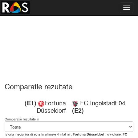
Toggl
navig
Comparatie rezultate
(E1)
Fortuna
FC Ingolstadt 04
-
Düsseldorf
(E2)
Comparatie rezultate in
Istoria meciurilor directe
In ultimele 4 intalniri ,
: o victorie,
Fortuna Düsseldorf
FC