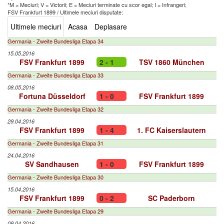
*M = Meciuri; V = Victorii; E = Meciuri terminate cu scor egal; I = Infrangeri;
FSV Frankfurt 1899
/
Ultimele meciuri disputate:
Ultimele meciuri
Acasa
Deplasare
Germania - Zweite Bundesliga Etapa 34
15.05.2016
FSV Frankfurt 1899
2 - 1
TSV 1860 München
Germania - Zweite Bundesliga Etapa 33
08.05.2016
Fortuna Düsseldorf
1 - 0
FSV Frankfurt 1899
Germania - Zweite Bundesliga Etapa 32
29.04.2016
FSV Frankfurt 1899
1 - 4
1. FC Kaiserslautern
Germania - Zweite Bundesliga Etapa 31
24.04.2016
SV Sandhausen
1 - 0
FSV Frankfurt 1899
Germania - Zweite Bundesliga Etapa 30
15.04.2016
FSV Frankfurt 1899
0 - 2
SC Paderborn
Germania - Zweite Bundesliga Etapa 29
09.04.2016