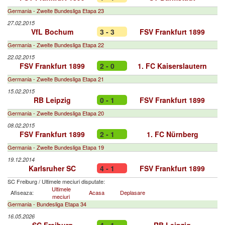
Germania - Zweite Bundesliga Etapa 23
27.02.2015
VfL Bochum
3 - 3
FSV Frankfurt 1899
Germania - Zweite Bundesliga Etapa 22
22.02.2015
FSV Frankfurt 1899
2 - 0
1. FC Kaiserslautern
Germania - Zweite Bundesliga Etapa 21
15.02.2015
RB Leipzig
0 - 1
FSV Frankfurt 1899
Germania - Zweite Bundesliga Etapa 20
08.02.2015
FSV Frankfurt 1899
2 - 1
1. FC Nürnberg
Germania - Zweite Bundesliga Etapa 19
19.12.2014
Karlsruher SC
4 - 1
FSV Frankfurt 1899
SC Freiburg
/
Ultimele meciuri disputate:
Ultimele
Afiseaza:
Acasa
Deplasare
meciuri
Germania - Bundesliga Etapa 34
16.05.2026