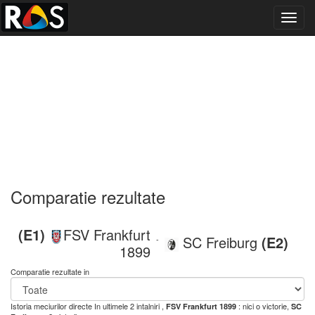
Toggl
navig
Comparatie rezultate
(E1)
FSV Frankfurt
SC Freiburg
(E2)
-
1899
Comparatie rezultate in
Istoria meciurilor directe
In ultimele 2 intalniri ,
: nici o victorie,
FSV Frankfurt 1899
SC