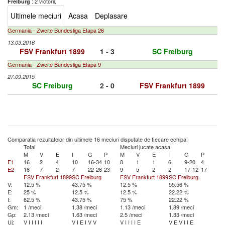
: 2 victorii,
Freiburg
Ultimele meciuri
Acasa
Deplasare
Germania - Zweite Bundesliga Etapa 26
13.03.2016
FSV Frankfurt 1899
1 - 3
SC Freiburg
Germania - Zweite Bundesliga Etapa 9
27.09.2015
SC Freiburg
2 - 0
FSV Frankfurt 1899
Comparatia rezultatelor din ultimele 16 meciuri disputate de fiecare echipa:
Total
Meciuri jucate acasa
M
V
E
I
G
P
M
V
E
I
G
P
E1
16
2
4
10
16-34
10
8
1
1
6
9-20
4
E2
16
7
2
7
22-26
23
9
5
2
2
17-12
17
FSV Frankfurt 1899
SC Freiburg
FSV Frankfurt 1899
SC Freiburg
V:
12.5 %
43.75 %
12.5 %
55.56 %
E:
25 %
12.5 %
12.5 %
22.22 %
I:
62.5 %
43.75 %
75 %
22.22 %
Gm:
1 /meci
1.38 /meci
1.13 /meci
1.89 /meci
Gp:
2.13 /meci
1.63 /meci
2.5 /meci
1.33 /meci
Uj:
V
I
I
I
I
I
V
I
E
I
V
V
V
I
I
I
I
E
V
E
V
I
I
E