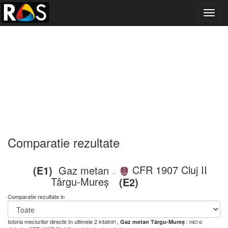
Toggl
navig
Comparatie rezultate
CFR 1907 Cluj II
(E1)
Gaz metan
-
Târgu-Mureș
(E2)
Comparatie rezultate in
Istoria meciurilor directe
In ultimele 2 intalniri ,
: nici o
Gaz metan Târgu-Mureș