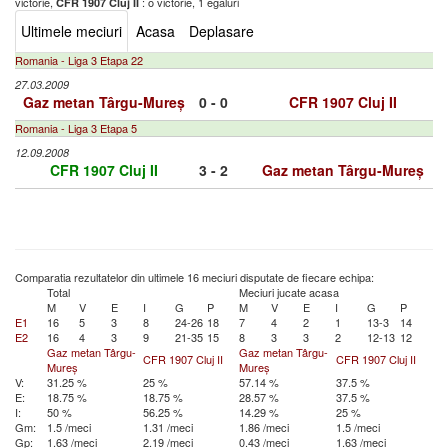
victorie,
: o victorie, 1 egaluri
CFR 1907 Cluj II
Ultimele meciuri
Acasa
Deplasare
Romania - Liga 3 Etapa 22
27.03.2009
Gaz metan Târgu-Mureș
0 - 0
CFR 1907 Cluj II
Romania - Liga 3 Etapa 5
12.09.2008
CFR 1907 Cluj II
3 - 2
Gaz metan Târgu-Mureș
Comparatia rezultatelor din ultimele 16 meciuri disputate de fiecare echipa:
Total
Meciuri jucate acasa
M
V
E
I
G
P
M
V
E
I
G
P
E1
16
5
3
8
24-26
18
7
4
2
1
13-3
14
E2
16
4
3
9
21-35
15
8
3
3
2
12-13
12
Gaz metan Târgu-
Gaz metan Târgu-
CFR 1907 Cluj II
CFR 1907 Cluj II
Mureș
Mureș
V:
31.25 %
25 %
57.14 %
37.5 %
E:
18.75 %
18.75 %
28.57 %
37.5 %
I:
50 %
56.25 %
14.29 %
25 %
Gm:
1.5 /meci
1.31 /meci
1.86 /meci
1.5 /meci
Gp:
1.63 /meci
2.19 /meci
0.43 /meci
1.63 /meci