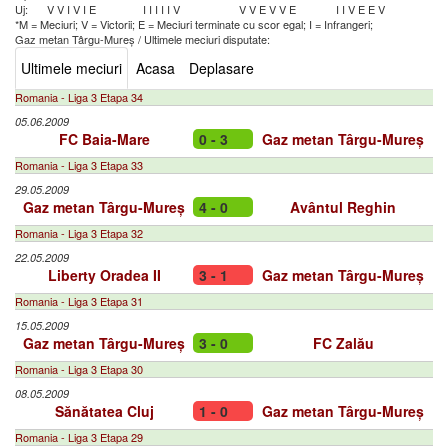
Uj:
V
V
I
V
I
E
I
I
I
I
I
V
V
V
E
V
V
E
I
I
V
E
E
V
*M = Meciuri; V = Victorii; E = Meciuri terminate cu scor egal; I = Infrangeri;
Gaz metan Târgu-Mureș
/
Ultimele meciuri disputate:
Ultimele meciuri
Acasa
Deplasare
Romania - Liga 3 Etapa 34
05.06.2009
FC Baia-Mare
0 - 3
Gaz metan Târgu-Mureș
Romania - Liga 3 Etapa 33
29.05.2009
Gaz metan Târgu-Mureș
4 - 0
Avântul Reghin
Romania - Liga 3 Etapa 32
22.05.2009
Liberty Oradea II
3 - 1
Gaz metan Târgu-Mureș
Romania - Liga 3 Etapa 31
15.05.2009
Gaz metan Târgu-Mureș
3 - 0
FC Zalău
Romania - Liga 3 Etapa 30
08.05.2009
Sănătatea Cluj
1 - 0
Gaz metan Târgu-Mureș
Romania - Liga 3 Etapa 29