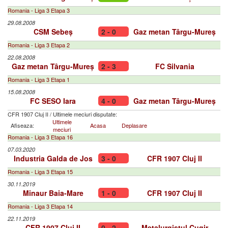
Romania - Liga 3 Etapa 3
29.08.2008
CSM Sebeș
2 - 0
Gaz metan Târgu-Mureș
Romania - Liga 3 Etapa 2
22.08.2008
Gaz metan Târgu-Mureș
2 - 3
FC Silvania
Romania - Liga 3 Etapa 1
15.08.2008
FC SESO Iara
4 - 0
Gaz metan Târgu-Mureș
CFR 1907 Cluj II
/
Ultimele meciuri disputate:
Ultimele
Afiseaza:
Acasa
Deplasare
meciuri
Romania - Liga 3 Etapa 16
07.03.2020
Industria Galda de Jos
3 - 0
CFR 1907 Cluj II
Romania - Liga 3 Etapa 15
30.11.2019
Minaur Baia-Mare
1 - 0
CFR 1907 Cluj II
Romania - Liga 3 Etapa 14
22.11.2019
CFR 1907 Cluj II
0 - 2
Metalurgistul Cugir