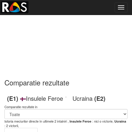
Toggl
navig
Comparatie rezultate
(E1)
Insulele Feroe
Ucraina
(E2)
-
Comparatie rezultate in
Istoria meciurilor directe
In ultimele 2 intalniri ,
: nici o victorie,
Insulele Feroe
Ucraina
: 2 victorii,