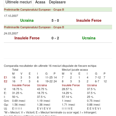
Ultimele meciuri
Acasa
Deplasare
Preliminariile Campionatului European - Grupa B
17.10.2007
Ucraina
5 - 0
Insulele Feroe
Preliminariile Campionatului European - Grupa B
24.03.2007
Insulele Feroe
0 - 2
Ucraina
Comparatia rezultatelor din ultimele 16 meciuri disputate de fiecare echipa:
Total
Meciuri jucate acasa
M
V
E
I
G
P
M
V
E
I
G
P
E1
16
3
5
8
11-25
14
7
2
1
4
7-12
7
E2
16
7
3
6
19-22
24
8
3
3
2
6-7
12
Insulele Feroe
Ucraina
Insulele Feroe
Ucraina
V:
18.75 %
43.75 %
28.57 %
37.5 %
E:
31.25 %
18.75 %
14.29 %
37.5 %
I:
50 %
37.5 %
57.14 %
25 %
Gm:
0.69 /meci
1.19 /meci
1 /meci
0.75 /meci
Gp:
1.56 /meci
1.38 /meci
1.71 /meci
0.88 /meci
Uj:
E
I
I
I
I
I
E
V
I
E
V
V
I
I
I
I
V
E
E
E
V
E
V
I
*M = Meciuri; V = Victorii; E = Meciuri terminate cu scor egal; I = Infrangeri;