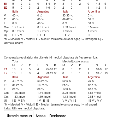
E1
5
2
3
0
6-4
9
3
1
2
0
4-3
5
E2
5
0
3
2
4-6
3
2
0
1
1
1-2
1
Italia
Argentina
Italia
Argentina
V:
40 %
0 %
33.33 %
0 %
E:
60 %
60 %
66.67 %
50 %
Î:
0 %
40 %
0 %
50 %
Gm:
1.2 /meci
0.8 /meci
1.33 /meci
0.5 /meci
Gp:
0.8 /meci
1.2 /meci
1 /meci
1 /meci
Uj:
E
E
V
V
E
E
E
I
I
E
E
E
V
I
E
*M = Meciuri; V = Victorii; E = Meciuri terminate cu scor egal; I = Infrangeri; Uj =
Ultimele jucate;
Comparatia rezultatelor din ultimele 16 meciuri disputate de fiecare echipa:
Total
Meciuri jucate acasa
M
V
E
I
G
P
M
V
E
I
G
P
E1
16
7
5
4
25-18
26
8
5
2
1
18-9
17
E2
16
9
3
4
23-19
30
8
6
1
1
13-7
19
Italia
Argentina
Italia
Argentina
V:
43.75 %
56.25 %
62.5 %
75 %
E:
31.25 %
18.75 %
25 %
12.5 %
I:
25 %
25 %
12.5 %
12.5 %
Gm:
1.56 /meci
1.44 /meci
2.25 /meci
1.63 /meci
Gp:
1.13 /meci
1.19 /meci
1.13 /meci
0.88 /meci
Uj:
I
E
I
V
E
V
I
V
I
E
I
E
V
V
V
V
I
E
I
E
V
V
V
V
*M = Meciuri; V = Victorii; E = Meciuri terminate cu scor egal; I = Infrangeri;
Italia
/
Ultimele meciuri disputate:
Ultimele meciuri
Acasa
Deplasare