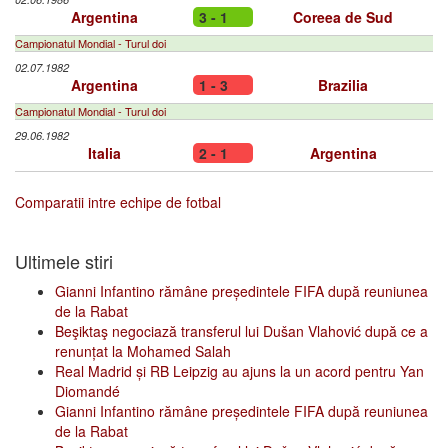
Argentina
3 - 1
Coreea de Sud
Campionatul Mondial - Turul doi
02.07.1982
Argentina
1 - 3
Brazilia
Campionatul Mondial - Turul doi
29.06.1982
Italia
2 - 1
Argentina
Comparatii intre echipe de fotbal
Ultimele stiri
Gianni Infantino rămâne președintele FIFA după reuniunea
de la Rabat
Beşiktaş negociază transferul lui Dušan Vlahović după ce a
renunțat la Mohamed Salah
Real Madrid și RB Leipzig au ajuns la un acord pentru Yan
Diomandé
Gianni Infantino rămâne președintele FIFA după reuniunea
de la Rabat