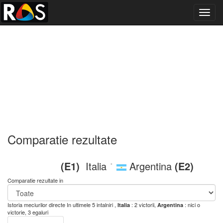
Toggl
navig
Comparatie rezultate
(E1)
Italia
Argentina
(E2)
-
Comparatie rezultate in
Istoria meciurilor directe
In ultimele 5 intalniri ,
: 2 victorii,
: nici o
Italia
Argentina
victorie, 3 egaluri