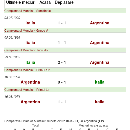
Ultimele meciuri
Acasa
Deplasare
Campionatul Mondial - Semifinale
03.07.1990
Italia
1 - 1
Argentina
Campionatul Mondial - Grupa A
05.06.1986
Italia
1 - 1
Argentina
Campionatul Mondial - Turul doi
29.06.1982
Italia
2 - 1
Argentina
Campionatul Mondial - Primul tur
10.06.1978
Argentina
0 - 1
Italia
Campionatul Mondial - Primul tur
19.06.1974
Argentina
1 - 1
Italia
Comparatia ultimelor 5 intalniri directe dintre Italia
si Argentina
(E1)
(E2)
Total
Meciuri jucate acasa
M
V
E
G
P
M
V
E
I
G
P