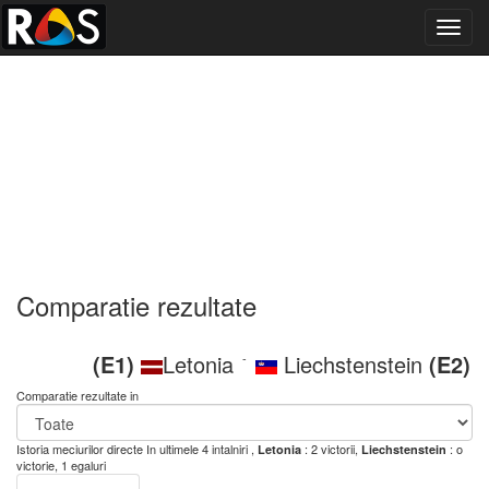
Toggl
navig
Comparatie rezultate
(E1)
Letonia
Liechstenstein
(E2)
-
Comparatie rezultate in
Istoria meciurilor directe
In ultimele 4 intalniri ,
: 2 victorii,
: o
Letonia
Liechstenstein
victorie, 1 egaluri