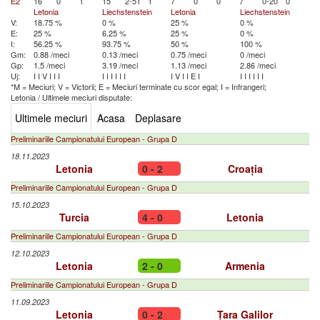
E2
16
0
1
15
2-51
1
7
0
0
7
0-20
0
Letonia
Liechstenstein
Letonia
Liechstenstein
V:
18.75 %
0 %
25 %
0 %
E:
25 %
6.25 %
25 %
0 %
I:
56.25 %
93.75 %
50 %
100 %
Gm:
0.88 /meci
0.13 /meci
0.75 /meci
0 /meci
Gp:
1.5 /meci
3.19 /meci
1.13 /meci
2.86 /meci
Uj:
I
I
V
I
I
I
I
I
I
I
I
I
I
V
I
I
E
I
I
I
I
I
I
I
*M = Meciuri; V = Victorii; E = Meciuri terminate cu scor egal; I = Infrangeri;
Letonia
/
Ultimele meciuri disputate:
Ultimele meciuri
Acasa
Deplasare
Preliminariile Campionatului European - Grupa D
18.11.2023
Letonia
0 - 2
Croația
Preliminariile Campionatului European - Grupa D
15.10.2023
Turcia
4 - 0
Letonia
Preliminariile Campionatului European - Grupa D
12.10.2023
Letonia
2 - 0
Armenia
Preliminariile Campionatului European - Grupa D
11.09.2023
Letonia
0 - 2
Țara Galilor