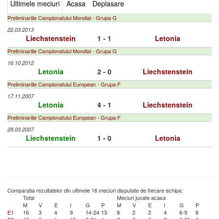
Ultimele meciuri
Acasa
Deplasare
Preliminariile Campionatului Mondial - Grupa G
22.03.2013
Liechstenstein
1 - 1
Letonia
Preliminariile Campionatului Mondial - Grupa G
16.10.2012
Letonia
2 - 0
Liechstenstein
Preliminariile Campionatului European - Grupa F
17.11.2007
Letonia
4 - 1
Liechstenstein
Preliminariile Campionatului European - Grupa F
28.03.2007
Liechstenstein
1 - 0
Letonia
Comparatia rezultatelor din ultimele 16 meciuri disputate de fiecare echipa:
Total
Meciuri jucate acasa
M
V
E
I
G
P
M
V
E
I
G
P
E1
16
3
4
9
14-24
13
8
2
2
4
6-9
8