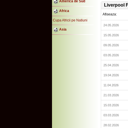
America de Sud
Liverpool 
Africa
Afiseaza:
Cupa Africii pe Natiuni
24.05.2026
Asia
15.05.2026
09.05.2026
03.05.2026
25.04.2026
19.04.2026
11.04.2026
21.03.2026
15.03.2026
03.03.2026
28.02.2026