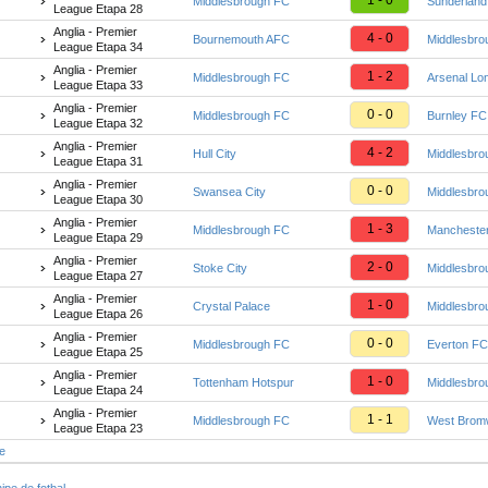
1 - 0
Middlesbrough FC
Sunderlan
League Etapa 28
Anglia - Premier
4 - 0
Bournemouth AFC
Middlesbro
League Etapa 34
Anglia - Premier
1 - 2
Middlesbrough FC
Arsenal Lo
League Etapa 33
Anglia - Premier
0 - 0
Middlesbrough FC
Burnley FC
League Etapa 32
Anglia - Premier
4 - 2
Hull City
Middlesbro
League Etapa 31
Anglia - Premier
0 - 0
Swansea City
Middlesbro
League Etapa 30
Anglia - Premier
1 - 3
Middlesbrough FC
Manchester
League Etapa 29
Anglia - Premier
2 - 0
Stoke City
Middlesbro
League Etapa 27
Anglia - Premier
1 - 0
Crystal Palace
Middlesbro
League Etapa 26
Anglia - Premier
0 - 0
Middlesbrough FC
Everton FC
League Etapa 25
Anglia - Premier
1 - 0
Tottenham Hotspur
Middlesbro
League Etapa 24
Anglia - Premier
1 - 1
Middlesbrough FC
West Bromw
League Etapa 23
te