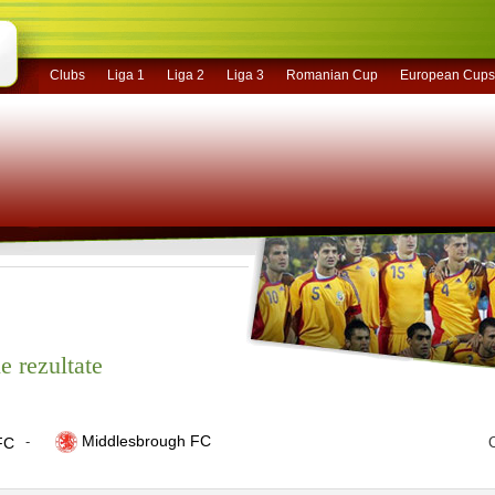
Clubs
Liga 1
Liga 2
Liga 3
Romanian Cup
European Cups
e rezultate
Middlesbrough FC
-
FC
C