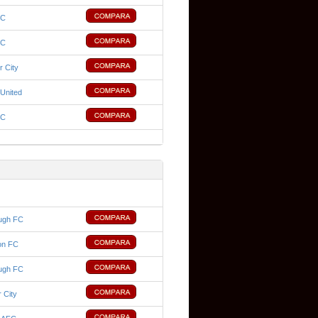
FC
FC
 City
United
FC
ugh FC
on FC
ugh FC
 City