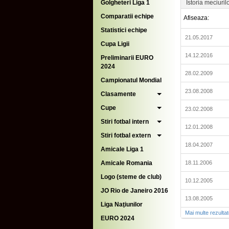
Golgheteri Liga 1
Istoria meciuril
Comparatii echipe
Afiseaza:
Statistici echipe
21.05.2017
Cupa Ligii
14.12.2016
Preliminarii EURO
2024
28.02.2009
Campionatul Mondial
23.08.2008
Clasamente
Cupe
23.02.2008
Stiri fotbal intern
12.01.2008
Stiri fotbal extern
18.04.2007
Amicale Liga 1
Amicale Romania
18.11.2006
Logo (steme de club)
10.12.2005
JO Rio de Janeiro 2016
13.08.2005
Liga Naţiunilor
Mai multe rezulta
EURO 2024