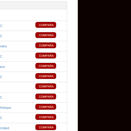
FC
FC
ondra
FC
lace
FC
FC
 Hotspur
FC
United