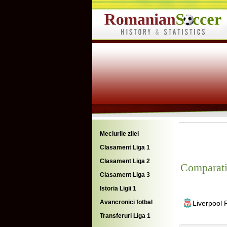
Meciurile zilei
Clasament Liga 1
Clasament Liga 2
Comparati
Clasament Liga 3
Istoria Ligii 1
Avancronici fotbal
Liverpool 
Transferuri Liga 1