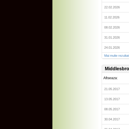
22.02.2026
11.02.2026
08.02.2026
31.01.2026
24.01.2026
Mai multe rezulta
Middlesbr
Afiseaza:
21.05.2017
13.05.2017
08.05.2017
30.04.2017