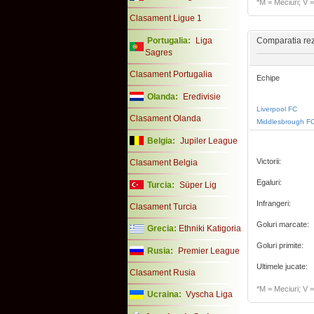
*M = Meciuri; V = 
Clasament Ligue 1
Portugalia:
Liga
Comparatia rezu
Sagres
Clasament Portugalia
Echipe
Olanda:
Eredivisie
Liverpool FC
Clasament Olanda
Middlesbrough F
Belgia:
Jupiler League
Victorii:
Clasament Belgia
Egaluri:
Turcia:
Süper Lig
Infrangeri:
Clasament Turcia
Goluri marcate:
Grecia:
Ethniki Katigoria
Goluri primite:
Rusia:
Premier League
Ultimele jucate:
Clasament Rusia
*M = Meciuri; V = 
Ucraina:
Vyscha Liga