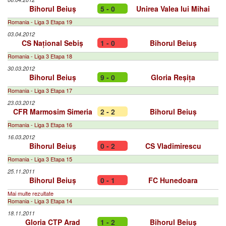
Bihorul Beiuș
5 - 0
Unirea Valea lui Mihai
Romania - Liga 3 Etapa 19
03.04.2012
CS Național Sebiș
1 - 0
Bihorul Beiuș
Romania - Liga 3 Etapa 18
30.03.2012
Bihorul Beiuș
9 - 0
Gloria Reșița
Romania - Liga 3 Etapa 17
23.03.2012
CFR Marmosim Simeria
2 - 2
Bihorul Beiuș
Romania - Liga 3 Etapa 16
16.03.2012
Bihorul Beiuș
0 - 2
CS Vladimirescu
Romania - Liga 3 Etapa 15
25.11.2011
Bihorul Beiuș
0 - 1
FC Hunedoara
Mai multe rezultate
Romania - Liga 3 Etapa 14
18.11.2011
Gloria CTP Arad
1 - 2
Bihorul Beiuș