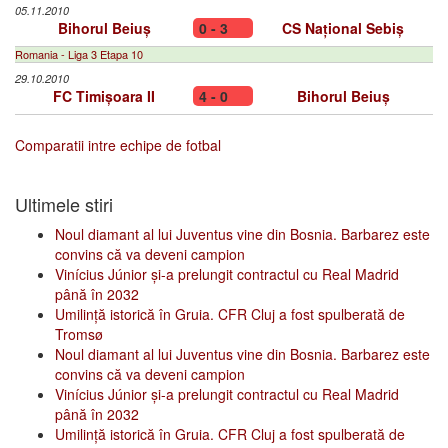
05.11.2010
Bihorul Beiuș
0 - 3
CS Național Sebiș
Romania - Liga 3 Etapa 10
29.10.2010
FC Timișoara II
4 - 0
Bihorul Beiuș
Comparatii intre echipe de fotbal
Ultimele stiri
Noul diamant al lui Juventus vine din Bosnia. Barbarez este
convins că va deveni campion
Vinícius Júnior și-a prelungit contractul cu Real Madrid
până în 2032
Umilință istorică în Gruia. CFR Cluj a fost spulberată de
Tromsø
Noul diamant al lui Juventus vine din Bosnia. Barbarez este
convins că va deveni campion
Vinícius Júnior și-a prelungit contractul cu Real Madrid
până în 2032
Umilință istorică în Gruia. CFR Cluj a fost spulberată de