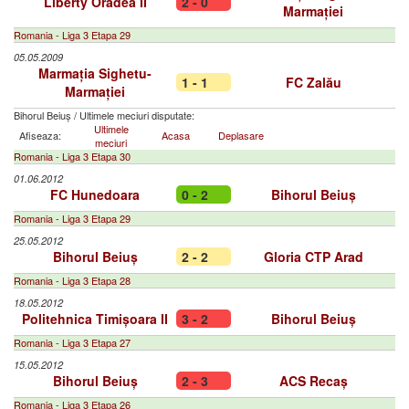
Liberty Oradea II
2 - 0
Marmației
Romania - Liga 3 Etapa 29
05.05.2009
Marmația Sighetu-
1 - 1
FC Zalău
Marmației
Bihorul Beiuș
/
Ultimele meciuri disputate:
Ultimele
Afiseaza:
Acasa
Deplasare
meciuri
Romania - Liga 3 Etapa 30
01.06.2012
FC Hunedoara
0 - 2
Bihorul Beiuș
Romania - Liga 3 Etapa 29
25.05.2012
Bihorul Beiuș
2 - 2
Gloria CTP Arad
Romania - Liga 3 Etapa 28
18.05.2012
Politehnica Timișoara II
3 - 2
Bihorul Beiuș
Romania - Liga 3 Etapa 27
15.05.2012
Bihorul Beiuș
2 - 3
ACS Recaș
Romania - Liga 3 Etapa 26