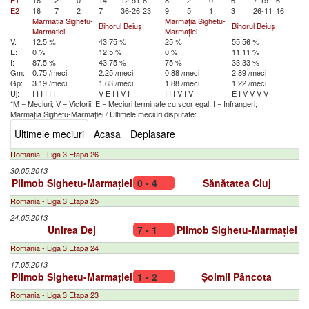
E1
16
2
0
14
12-51
6
8
2
0
6
7-15
6
E2
16
7
2
7
36-26
23
9
5
1
3
26-11
16
Marmația Sighetu-
Marmația Sighetu-
Bihorul Beiuș
Bihorul Beiuș
Marmației
Marmației
V:
12.5 %
43.75 %
25 %
55.56 %
E:
0 %
12.5 %
0 %
11.11 %
I:
87.5 %
43.75 %
75 %
33.33 %
Gm:
0.75 /meci
2.25 /meci
0.88 /meci
2.89 /meci
Gp:
3.19 /meci
1.63 /meci
1.88 /meci
1.22 /meci
Uj:
I
I
I
I
I
I
V
E
I
I
V
I
I
I
I
V
I
V
E
I
V
V
V
V
*M = Meciuri; V = Victorii; E = Meciuri terminate cu scor egal; I = Infrangeri;
Marmația Sighetu-Marmației
/
Ultimele meciuri disputate:
Ultimele meciuri
Acasa
Deplasare
Romania - Liga 3 Etapa 26
30.05.2013
Plimob Sighetu-Marmației
0 - 4
Sănătatea Cluj
Romania - Liga 3 Etapa 25
24.05.2013
Unirea Dej
7 - 1
Plimob Sighetu-Marmației
Romania - Liga 3 Etapa 24
17.05.2013
Plimob Sighetu-Marmației
1 - 2
Șoimii Pâncota
Romania - Liga 3 Etapa 23