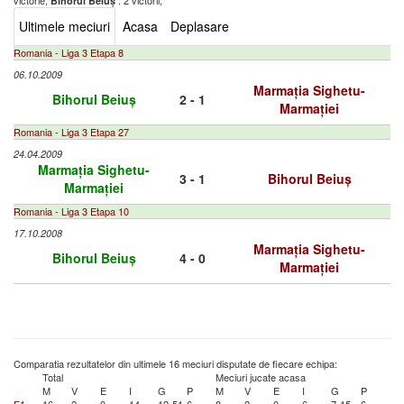
victorie,
: 2 victorii,
Bihorul Beiuș
Ultimele meciuri
Acasa
Deplasare
Romania - Liga 3 Etapa 8
06.10.2009
Marmația Sighetu-
Bihorul Beiuș
2 - 1
Marmației
Romania - Liga 3 Etapa 27
24.04.2009
Marmația Sighetu-
3 - 1
Bihorul Beiuș
Marmației
Romania - Liga 3 Etapa 10
17.10.2008
Marmația Sighetu-
Bihorul Beiuș
4 - 0
Marmației
Comparatia rezultatelor din ultimele 16 meciuri disputate de fiecare echipa:
Total
Meciuri jucate acasa
M
V
E
I
G
P
M
V
E
I
G
P