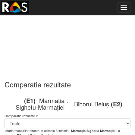
Toggl
navig
Comparatie rezultate
(E1)
Marmația
Bihorul Beiuș
(E2)
-
Sighetu-Marmației
Comparatie rezultate in
Istoria meciurilor directe
In ultimele 3 intalniri ,
: o
Marmația Sighetu-Marmației