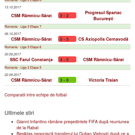
13.10.2017
Progresul Spartac
CSM Râmnicu-Sărat
0 - 2
București
Romania - Liga 3 Etapa 7
06.10.2017
CSM Râmnicu-Sărat
0 - 5
CS Axiopolis Cernavodă
Romania - Liga 3 Etapa 6
30.09.2017
SSC Farul Constanţa
4 - 0
CSM Râmnicu-Sărat
Romania - Liga 3 Etapa 5
22.09.2017
CSM Râmnicu-Sărat
3 - 0
Victoria Traian
Comparatii intre echipe de fotbal
Ultimele stiri
Gianni Infantino rămâne președintele FIFA după reuniunea
de la Rabat
Beşiktaş negociază transferul lui Dušan Vlahović după ce a