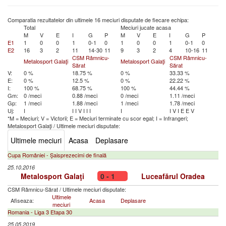
Comparatia rezultatelor din ultimele 16 meciuri disputate de fiecare echipa:
Total
Meciuri jucate acasa
M
V
E
I
G
P
M
V
E
I
G
P
E1
1
0
0
1
0-1
0
1
0
0
1
0-1
0
E2
16
3
2
11
14-30
11
9
3
2
4
10-16
11
CSM Râmnicu-
CSM Râmnicu-
Metalosport Galaţi
Metalosport Galaţi
Sărat
Sărat
V:
0 %
18.75 %
0 %
33.33 %
E:
0 %
12.5 %
0 %
22.22 %
I:
100 %
68.75 %
100 %
44.44 %
Gm:
0 /meci
0.88 /meci
0 /meci
1.11 /meci
Gp:
1 /meci
1.88 /meci
1 /meci
1.78 /meci
Uj:
I
I
I
V
I
I
I
I
I
V
I
E
E
V
*M = Meciuri; V = Victorii; E = Meciuri terminate cu scor egal; I = Infrangeri;
Metalosport Galaţi
/
Ultimele meciuri disputate:
Ultimele meciuri
Acasa
Deplasare
Cupa României - Șaisprezecimi de finală
25.10.2016
Metalosport Galaţi
0 - 1
Luceafărul Oradea
CSM Râmnicu-Sărat
/
Ultimele meciuri disputate:
Ultimele
Afiseaza:
Acasa
Deplasare
meciuri
Romania - Liga 3 Etapa 30
25.05.2019