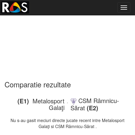
Toggl
navig
Comparatie rezultate
CSM Râmnicu-
(E1)
Metalosport
-
Galaţi
Sărat
(E2)
Nu s-au gasit meciuri directe jucate recent intre Metalosport
Galaţi si CSM Râmnicu-Sărat .