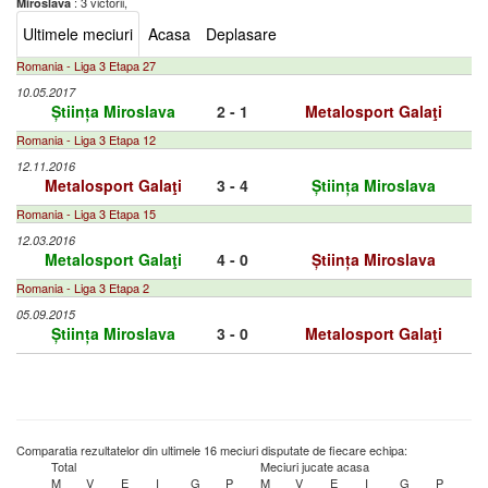
: 3 victorii,
Miroslava
Ultimele meciuri
Acasa
Deplasare
Romania - Liga 3 Etapa 27
10.05.2017
Știința Miroslava
2 - 1
Metalosport Galaţi
Romania - Liga 3 Etapa 12
12.11.2016
Metalosport Galaţi
3 - 4
Știința Miroslava
Romania - Liga 3 Etapa 15
12.03.2016
Metalosport Galaţi
4 - 0
Știința Miroslava
Romania - Liga 3 Etapa 2
05.09.2015
Știința Miroslava
3 - 0
Metalosport Galaţi
Comparatia rezultatelor din ultimele 16 meciuri disputate de fiecare echipa:
Total
Meciuri jucate acasa
M
V
E
I
G
P
M
V
E
I
G
P