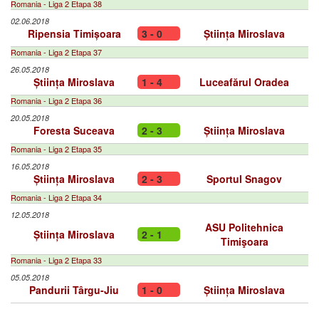
Romania - Liga 2 Etapa 38
02.06.2018
Ripensia Timișoara
3 - 0
Știința Miroslava
Romania - Liga 2 Etapa 37
26.05.2018
Știința Miroslava
1 - 4
Luceafărul Oradea
Romania - Liga 2 Etapa 36
20.05.2018
Foresta Suceava
2 - 3
Știința Miroslava
Romania - Liga 2 Etapa 35
16.05.2018
Știința Miroslava
2 - 3
Sportul Snagov
Romania - Liga 2 Etapa 34
12.05.2018
ASU Politehnica
Știința Miroslava
2 - 1
Timişoara
Romania - Liga 2 Etapa 33
05.05.2018
Pandurii Târgu-Jiu
1 - 0
Știința Miroslava