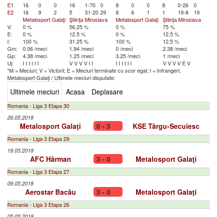
E1
16
0
0
16
1-70
0
8
0
0
8
0-26
0
E2
16
9
2
5
31-20
29
8
6
1
1
19-8
19
Metalosport Galaţi
Ştiinţa Miroslava
Metalosport Galaţi
Ştiinţa Miroslava
V:
0 %
56.25 %
0 %
75 %
E:
0 %
12.5 %
0 %
12.5 %
I:
100 %
31.25 %
100 %
12.5 %
Gm:
0.06 /meci
1.94 /meci
0 /meci
2.38 /meci
Gp:
4.38 /meci
1.25 /meci
3.25 /meci
1 /meci
Uj:
I
I
I
I
I
I
V
V
V
V
I
I
I
I
I
I
I
I
V
V
V
V
E
V
*M = Meciuri; V = Victorii; E = Meciuri terminate cu scor egal; I = Infrangeri;
Metalosport Galaţi
/
Ultimele meciuri disputate:
Ultimele meciuri
Acasa
Deplasare
Romania - Liga 3 Etapa 30
26.05.2018
Metalosport Galaţi
0 - 3
KSE Târgu-Secuiesc
Romania - Liga 3 Etapa 29
19.05.2018
AFC Hărman
3 - 0
Metalosport Galaţi
Romania - Liga 3 Etapa 27
09.05.2018
Aerostar Bacău
3 - 0
Metalosport Galaţi
Romania - Liga 3 Etapa 26
05.05.2018