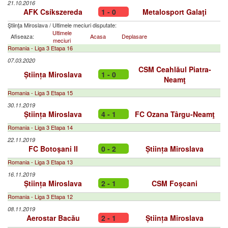
21.10.2016
AFK Csíkszereda
1 - 0
Metalosport Galaţi
Ştiinţa Miroslava
/
Ultimele meciuri disputate:
Ultimele
Afiseaza:
Acasa
Deplasare
meciuri
Romania - Liga 3 Etapa 16
07.03.2020
CSM Ceahlăul Piatra-
Știința Miroslava
1 - 0
Neamţ
Romania - Liga 3 Etapa 15
30.11.2019
Știința Miroslava
4 - 1
FC Ozana Târgu-Neamţ
Romania - Liga 3 Etapa 14
22.11.2019
FC Botoşani II
0 - 2
Știința Miroslava
Romania - Liga 3 Etapa 13
16.11.2019
Știința Miroslava
2 - 1
CSM Foșcani
Romania - Liga 3 Etapa 12
08.11.2019
Aerostar Bacău
2 - 1
Știința Miroslava