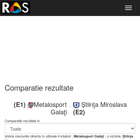
Toggl
navig
Comparatie rezultate
(E1)
Metalosport
Ştiinţa Miroslava
-
Galaţi
(E2)
Comparatie rezultate in
Istoria meciurilor directe
In ultimele 4 intalniri ,
: o victorie,
Metalosport Galaţi
Ştiinţa