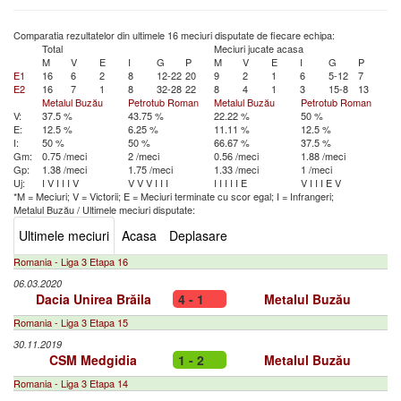
Comparatia rezultatelor din ultimele 16 meciuri disputate de fiecare echipa:
Total
Meciuri jucate acasa
M
V
E
I
G
P
M
V
E
I
G
P
E1
16
6
2
8
12-22
20
9
2
1
6
5-12
7
E2
16
7
1
8
32-28
22
8
4
1
3
15-8
13
Metalul Buzău
Petrotub Roman
Metalul Buzău
Petrotub Roman
V:
37.5 %
43.75 %
22.22 %
50 %
E:
12.5 %
6.25 %
11.11 %
12.5 %
I:
50 %
50 %
66.67 %
37.5 %
Gm:
0.75 /meci
2 /meci
0.56 /meci
1.88 /meci
Gp:
1.38 /meci
1.75 /meci
1.33 /meci
1 /meci
Uj:
I
V
I
I
I
V
V
V
V
I
I
I
I
I
I
I
I
E
V
I
I
I
E
V
*M = Meciuri; V = Victorii; E = Meciuri terminate cu scor egal; I = Infrangeri;
Metalul Buzău
/
Ultimele meciuri disputate:
Ultimele meciuri
Acasa
Deplasare
Romania - Liga 3 Etapa 16
06.03.2020
Dacia Unirea Brăila
4 - 1
Metalul Buzău
Romania - Liga 3 Etapa 15
30.11.2019
CSM Medgidia
1 - 2
Metalul Buzău
Romania - Liga 3 Etapa 14