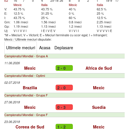
E2
16
7
5
4
25-18
26
8
5
2
1
18-9
17
Mexic
Italia
Mexic
Italia
V:
43.75 %
43.75 %
40 %
62.5 %
E:
12.5 %
31.25 %
0 %
25 %
I:
43.75 %
25 %
60 %
12.5 %
Gm:
1.06 /meci
1.56 /meci
0.8 /meci
2.25 /meci
Gp:
1.19 /meci
1.13 /meci
1.2 /meci
1.13 /meci
Uj:
V
I
I
V
V
I
I
E
I
V
E
V
V
I
V
I
I
V
V
V
V
I
E
*M = Meciuri; V = Victorii; E = Meciuri terminate cu scor egal; I = Infrangeri;
Mexic
/
Ultimele meciuri disputate:
Ultimele meciuri
Acasa
Deplasare
Campionatul Mondial - Grupa A
11.06.2026
Mexic
2 - 0
Africa de Sud
Campionatul Mondial - Optimi
02.07.2018
Brazilia
2 - 0
Mexic
Campionatul Mondial - Grupa F
27.06.2018
Mexic
0 - 3
Suedia
Campionatul Mondial - Grupa F
23.06.2018
Coreea de Sud
1 - 2
Mexic