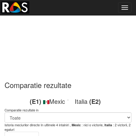
Toggl
navig
Comparatie rezultate
(E1)
Mexic
Italia
(E2)
-
Comparatie rezultate in
Istoria meciurilor directe
In ultimele 4 intalniri ,
: nici o victorie,
: 2 victorii, 2
Mexic
Italia
egaluri