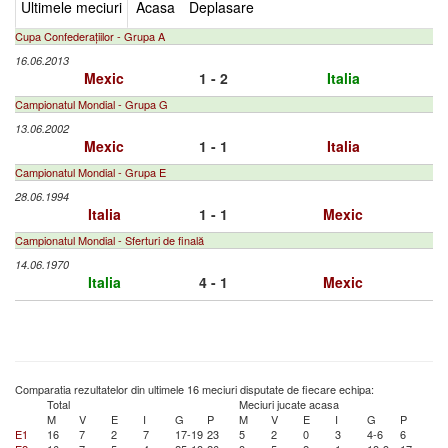
Ultimele meciuri
Acasa
Deplasare
Cupa Confederațiilor - Grupa A
16.06.2013
Mexic
1 - 2
Italia
Campionatul Mondial - Grupa G
13.06.2002
Mexic
1 - 1
Italia
Campionatul Mondial - Grupa E
28.06.1994
Italia
1 - 1
Mexic
Campionatul Mondial - Sferturi de finală
14.06.1970
Italia
4 - 1
Mexic
Comparatia rezultatelor din ultimele 16 meciuri disputate de fiecare echipa:
Total
Meciuri jucate acasa
M
V
E
I
G
P
M
V
E
I
G
P
E1
16
7
2
7
17-19
23
5
2
0
3
4-6
6