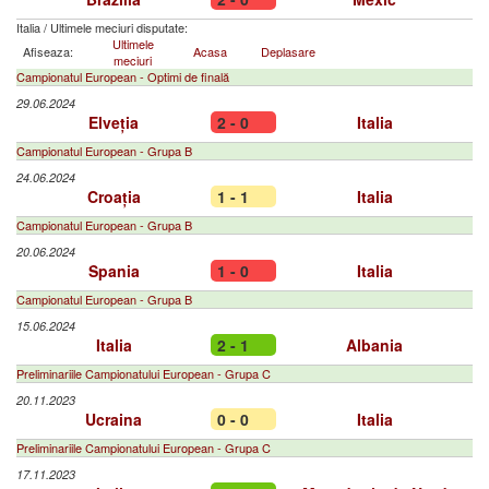
Italia
/
Ultimele meciuri disputate:
Ultimele
Afiseaza:
Acasa
Deplasare
meciuri
Campionatul European - Optimi de finală
29.06.2024
Elveția
2 - 0
Italia
Campionatul European - Grupa B
24.06.2024
Croația
1 - 1
Italia
Campionatul European - Grupa B
20.06.2024
Spania
1 - 0
Italia
Campionatul European - Grupa B
15.06.2024
Italia
2 - 1
Albania
Preliminariile Campionatului European - Grupa C
20.11.2023
Ucraina
0 - 0
Italia
Preliminariile Campionatului European - Grupa C
17.11.2023