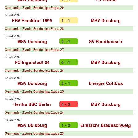
Germania - Zweite Bundesliga Etapa 29
13.04.2013
FSV Frankfurt 1899
1 - 1
MSV Duisburg
Germania - Zweite Bundesliga Etapa 28
07.04.2013
MSV Duisburg
2 - 1
SV Sandhausen
Germania - Zweite Bundesliga Etapa 27
30.03.2013
FC Ingolstadt 04
0 - 1
MSV Duisburg
Germania - Zweite Bundesliga Etapa 26
15.03.2013
MSV Duisburg
2 - 1
Energie Cottbus
Germania - Zweite Bundesliga Etapa 25
10.03.2013
Hertha BSC Berlin
4 - 2
MSV Duisburg
Germania - Zweite Bundesliga Etapa 24
04.03.2013
MSV Duisburg
1 - 0
Eintracht Braunschweig
Germania - Zweite Bundesliga Etapa 23