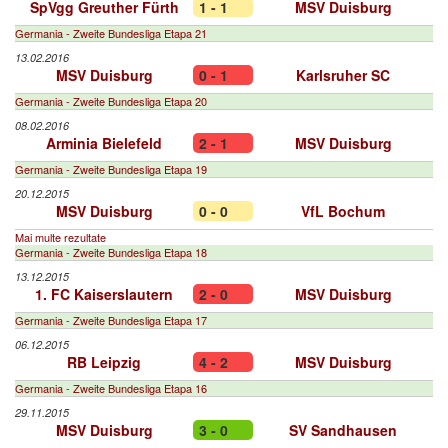
SpVgg Greuther Fürth
1 - 1
MSV Duisburg
Germania - Zweite Bundesliga Etapa 21
13.02.2016
MSV Duisburg
0 - 1
Karlsruher SC
Germania - Zweite Bundesliga Etapa 20
08.02.2016
Arminia Bielefeld
2 - 1
MSV Duisburg
Germania - Zweite Bundesliga Etapa 19
20.12.2015
MSV Duisburg
0 - 0
VfL Bochum
Mai multe rezultate
Germania - Zweite Bundesliga Etapa 18
13.12.2015
1. FC Kaiserslautern
2 - 0
MSV Duisburg
Germania - Zweite Bundesliga Etapa 17
06.12.2015
RB Leipzig
4 - 2
MSV Duisburg
Germania - Zweite Bundesliga Etapa 16
29.11.2015
MSV Duisburg
3 - 0
SV Sandhausen