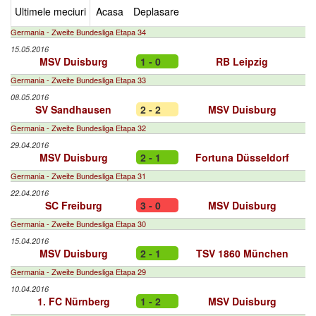
Ultimele meciuri
Acasa
Deplasare
Germania - Zweite Bundesliga Etapa 34
15.05.2016
MSV Duisburg
1 - 0
RB Leipzig
Germania - Zweite Bundesliga Etapa 33
08.05.2016
SV Sandhausen
2 - 2
MSV Duisburg
Germania - Zweite Bundesliga Etapa 32
29.04.2016
MSV Duisburg
2 - 1
Fortuna Düsseldorf
Germania - Zweite Bundesliga Etapa 31
22.04.2016
SC Freiburg
3 - 0
MSV Duisburg
Germania - Zweite Bundesliga Etapa 30
15.04.2016
MSV Duisburg
2 - 1
TSV 1860 München
Germania - Zweite Bundesliga Etapa 29
10.04.2016
1. FC Nürnberg
1 - 2
MSV Duisburg