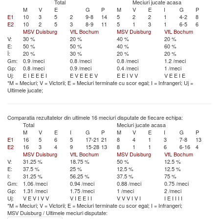
Total
Meciuri jucate acasa
M
V
E
G
P
M
V
E
I
G
P
E1
10
3
5
2
9-8
14
5
2
2
1
4-2
8
E2
10
2
5
3
8-9
11
5
1
3
1
6-5
6
MSV Duisburg
VfL Bochum
MSV Duisburg
VfL Bochum
V:
30 %
20 %
40 %
20 %
E:
50 %
50 %
40 %
60 %
Î:
20 %
30 %
20 %
20 %
Gm:
0.9 /meci
0.8 /meci
0.8 /meci
1.2 /meci
Gp:
0.8 /meci
0.9 /meci
0.4 /meci
1 /meci
Uj:
E
I
E
E
E
I
E
V
E
E
E
V
E
E
I
V
V
V
E
E
I
E
*M = Meciuri; V = Victorii; E = Meciuri terminate cu scor egal; I = Infrangeri; Uj =
Ultimele jucate;
Comparatia rezultatelor din ultimele 16 meciuri disputate de fiecare echipa:
Total
Meciuri jucate acasa
M
V
E
I
G
P
M
V
E
I
G
P
E1
16
5
6
5
17-21
21
8
4
1
3
7-8
13
E2
16
3
4
9
15-28
13
8
1
1
6
6-16
4
MSV Duisburg
VfL Bochum
MSV Duisburg
VfL Bochum
V:
31.25 %
18.75 %
50 %
12.5 %
E:
37.5 %
25 %
12.5 %
12.5 %
I:
31.25 %
56.25 %
37.5 %
75 %
Gm:
1.06 /meci
0.94 /meci
0.88 /meci
0.75 /meci
Gp:
1.31 /meci
1.75 /meci
1 /meci
2 /meci
Uj:
V
E
V
I
V
V
V
I
E
E
I
I
V
V
V
I
V
I
I
E
I
I
I
I
*M = Meciuri; V = Victorii; E = Meciuri terminate cu scor egal; I = Infrangeri;
MSV Duisburg
/
Ultimele meciuri disputate: