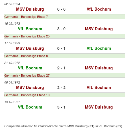
02.03.1974
MSV Duisburg
0 - 0
VfL Bochum
Germania - Bundesliga Etapa 7
15.09.1973
VfL Bochum
3 - 0
MSV Duisburg
Germania - Bundesliga Etapa 25
17.03.1973
MSV Duisburg
0 - 1
VfL Bochum
Germania - Bundesliga Etapa 8
21.10.1972
VfL Bochum
2 - 1
MSV Duisburg
Germania - Bundesliga Etapa 27
08.04.1972
MSV Duisburg
2 - 2
VfL Bochum
Germania - Bundesliga Etapa 10
13.10.1971
VfL Bochum
3 - 1
MSV Duisburg
Comparatia ultimelor 10 intalniri directe dintre MSV Duisburg
si VfL Bochum
(E1)
(E2)