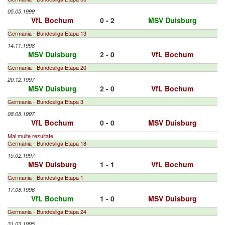
05.05.1999
VfL Bochum
0 - 2
MSV Duisburg
Germania - Bundesliga Etapa 13
14.11.1998
MSV Duisburg
2 - 0
VfL Bochum
Germania - Bundesliga Etapa 20
20.12.1997
MSV Duisburg
2 - 0
VfL Bochum
Germania - Bundesliga Etapa 3
08.08.1997
VfL Bochum
0 - 0
MSV Duisburg
Mai multe rezultate
Germania - Bundesliga Etapa 18
15.02.1997
MSV Duisburg
1 - 1
VfL Bochum
Germania - Bundesliga Etapa 1
17.08.1996
VfL Bochum
1 - 0
MSV Duisburg
Germania - Bundesliga Etapa 24
31.03.1995