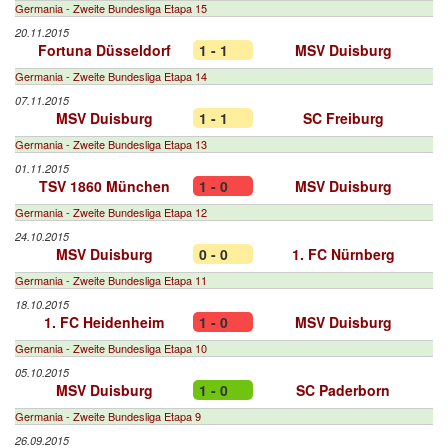
Germania - Zweite Bundesliga Etapa 15
20.11.2015
Fortuna Düsseldorf
1 - 1
MSV Duisburg
Germania - Zweite Bundesliga Etapa 14
07.11.2015
MSV Duisburg
1 - 1
SC Freiburg
Germania - Zweite Bundesliga Etapa 13
01.11.2015
TSV 1860 München
1 - 0
MSV Duisburg
Germania - Zweite Bundesliga Etapa 12
24.10.2015
MSV Duisburg
0 - 0
1. FC Nürnberg
Germania - Zweite Bundesliga Etapa 11
18.10.2015
1. FC Heidenheim
1 - 0
MSV Duisburg
Germania - Zweite Bundesliga Etapa 10
05.10.2015
MSV Duisburg
1 - 0
SC Paderborn
Germania - Zweite Bundesliga Etapa 9
26.09.2015