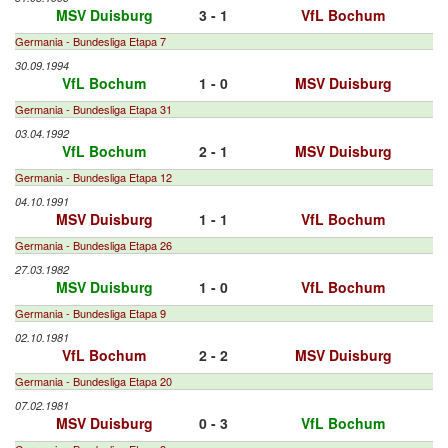
MSV Duisburg
3 - 1
VfL Bochum
Germania - Bundesliga Etapa 7
30.09.1994
VfL Bochum
1 - 0
MSV Duisburg
Germania - Bundesliga Etapa 31
03.04.1992
VfL Bochum
2 - 1
MSV Duisburg
Germania - Bundesliga Etapa 12
04.10.1991
MSV Duisburg
1 - 1
VfL Bochum
Germania - Bundesliga Etapa 26
27.03.1982
MSV Duisburg
1 - 0
VfL Bochum
Germania - Bundesliga Etapa 9
02.10.1981
VfL Bochum
2 - 2
MSV Duisburg
Germania - Bundesliga Etapa 20
07.02.1981
MSV Duisburg
0 - 3
VfL Bochum