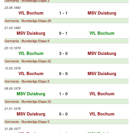
Germania - Bundesliga Etapa 3
23.08.1980
VfL Bochum
1 - 1
MSV Duisburg
Germania - Bundesliga Etapa 26
21.03.1980
MSV Duisburg
0 - 1
VfL Bochum
Germania - Bundesliga Etapa 9
20.10.1979
VfL Bochum
3 - 0
MSV Duisburg
Germania - Bundesliga Etapa 22
10.03.1979
VfL Bochum
0 - 0
MSV Duisburg
Germania - Bundesliga Etapa 5
08.09.1978
MSV Duisburg
1 - 0
VfL Bochum
Germania - Bundesliga Etapa 22
21.01.1978
MSV Duisburg
0 - 0
VfL Bochum
Germania - Bundesliga Etapa 5
31.08.1977