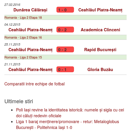
27.02.2016
Dunărea Călărași
1 - 0
Ceahlăul Piatra-Neamț
Romania - Liga 2 Etapa 18
04.12.2015
Ceahlăul Piatra-Neamț
0 - 2
Academica Clinceni
Romania - Liga 2 Etapa 16
25.11.2015
Ceahlăul Piatra-Neamț
0 - 2
Rapid București
Romania - Liga 2 Etapa 15
21.11.2015
Ceahlăul Piatra-Neamț
0 - 1
Gloria Buzău
Comparatii intre echipe de fotbal
Ultimele stiri
Poli Iași revine la identitatea istorică: numele și sigla cu cei
doi căluți redevin oficiale
Liga 1 baraj menținere/promovare - retur: Metaloglobus
București - Politehnica Iași 1-0