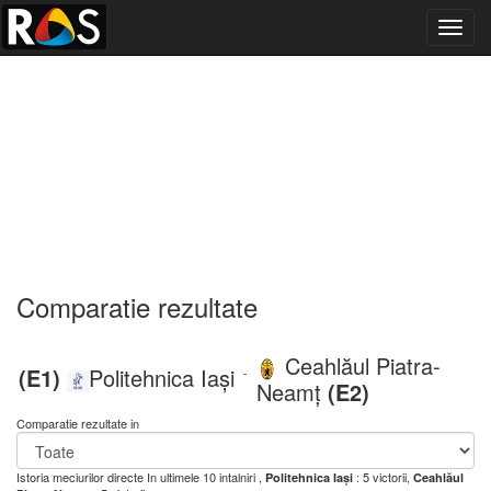
Toggl
navig
Comparatie rezultate
Ceahlăul Piatra-
(E1)
Politehnica Iași
-
Neamț
(E2)
Comparatie rezultate in
Istoria meciurilor directe
In ultimele 10 intalniri ,
: 5 victorii,
Politehnica Iași
Ceahlăul