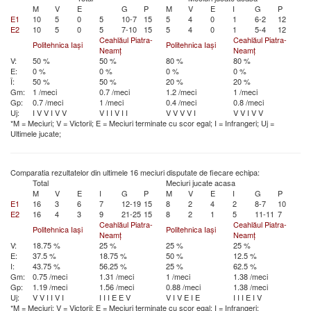
M
V
E
G
P
M
V
E
I
G
P
E1
10
5
0
5
10-7
15
5
4
0
1
6-2
12
E2
10
5
0
5
7-10
15
5
4
0
1
5-4
12
Ceahlăul Piatra-
Ceahlăul Piatra-
Politehnica Iași
Politehnica Iași
Neamț
Neamț
V:
50 %
50 %
80 %
80 %
E:
0 %
0 %
0 %
0 %
Î:
50 %
50 %
20 %
20 %
Gm:
1 /meci
0.7 /meci
1.2 /meci
1 /meci
Gp:
0.7 /meci
1 /meci
0.4 /meci
0.8 /meci
Uj:
I
V
V
I
V
V
V
I
I
V
I
I
V
V
V
V
I
V
V
I
V
V
*M = Meciuri; V = Victorii; E = Meciuri terminate cu scor egal; I = Infrangeri; Uj =
Ultimele jucate;
Comparatia rezultatelor din ultimele 16 meciuri disputate de fiecare echipa:
Total
Meciuri jucate acasa
M
V
E
I
G
P
M
V
E
I
G
P
E1
16
3
6
7
12-19
15
8
2
4
2
8-7
10
E2
16
4
3
9
21-25
15
8
2
1
5
11-11
7
Ceahlăul Piatra-
Ceahlăul Piatra-
Politehnica Iași
Politehnica Iași
Neamț
Neamț
V:
18.75 %
25 %
25 %
25 %
E:
37.5 %
18.75 %
50 %
12.5 %
I:
43.75 %
56.25 %
25 %
62.5 %
Gm:
0.75 /meci
1.31 /meci
1 /meci
1.38 /meci
Gp:
1.19 /meci
1.56 /meci
0.88 /meci
1.38 /meci
Uj:
V
V
I
I
V
I
I
I
I
E
E
V
V
I
V
E
I
E
I
I
I
E
I
V
*M = Meciuri; V = Victorii; E = Meciuri terminate cu scor egal; I = Infrangeri;