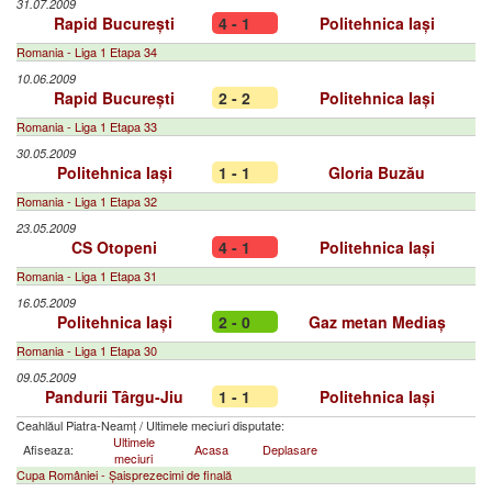
31.07.2009
Rapid București
4 - 1
Politehnica Iași
Romania - Liga 1 Etapa 34
10.06.2009
Rapid București
2 - 2
Politehnica Iași
Romania - Liga 1 Etapa 33
30.05.2009
Politehnica Iași
1 - 1
Gloria Buzău
Romania - Liga 1 Etapa 32
23.05.2009
CS Otopeni
4 - 1
Politehnica Iași
Romania - Liga 1 Etapa 31
16.05.2009
Politehnica Iași
2 - 0
Gaz metan Mediaș
Romania - Liga 1 Etapa 30
09.05.2009
Pandurii Târgu-Jiu
1 - 1
Politehnica Iași
Ceahlăul Piatra-Neamț
/
Ultimele meciuri disputate:
Ultimele
Afiseaza:
Acasa
Deplasare
meciuri
Cupa României - Șaisprezecimi de finală