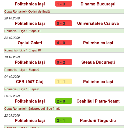
Politehnica Iași
1 - 3
Dinamo București
Cupa României - Optimi de finală
28.10.2009
Politehnica Iași
0 - 3
Universitatea Craiova
Romania - Liga 1 Etapa 11
23.10.2009
Oțelul Galați
4 - 0
Politehnica Iași
Romania - Liga 1 Etapa 10
18.10.2009
Politehnica Iași
0 - 2
Steaua București
Romania - Liga 1 Etapa 9
04.10.2009
CFR 1907 Cluj
1 - 1
Politehnica Iași
Romania - Liga 1 Etapa 8
26.09.2009
Politehnica Iași
2 - 0
Ceahlăul Piatra-Neamț
Cupa României - Șaisprezecimi de finală
22.09.2009
Politehnica Iași
3 - 1
Pandurii Târgu-Jiu
Romania - Liga 1 Etapa 7