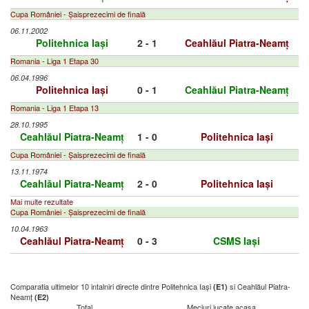
Cupa României - Șaisprezecimi de finală
06.11.2002
Politehnica Iași
2 - 1
Ceahlăul Piatra-Neamț
Romania - Liga 1 Etapa 30
06.04.1996
Politehnica Iași
0 - 1
Ceahlăul Piatra-Neamț
Romania - Liga 1 Etapa 13
28.10.1995
Ceahlăul Piatra-Neamț
1 - 0
Politehnica Iași
Cupa României - Șaisprezecimi de finală
13.11.1974
Ceahlăul Piatra-Neamț
2 - 0
Politehnica Iași
Mai multe rezultate
Cupa României - Șaisprezecimi de finală
10.04.1963
Ceahlăul Piatra-Neamț
0 - 3
CSMS Iași
Comparatia ultimelor 10 intalniri directe dintre Politehnica Iași
si Ceahlăul Piatra-
(E1)
Neamț
(E2)
Total
Meciuri jucate acasa