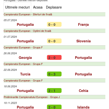
Portugalia
/
Ultimele meciuri disputate:
Ultimele meciuri
Acasa
Deplasare
Campionatul European - Sferturi de finală
05.07.2024
Portugalia
0 - 0
Franța
Campionatul European - Optimi de finală
01.07.2024
Portugalia
0 - 0
Slovenia
Campionatul European - Grupa F
26.06.2024
Georgia
2 - 0
Portugalia
Campionatul European - Grupa F
22.06.2024
Turcia
0 - 3
Portugalia
Campionatul European - Grupa F
18.06.2024
Portugalia
2 - 1
Cehia
Preliminariile Campionatului European - Grupa J
19.11.2023
Portugalia
2 - 0
Islanda