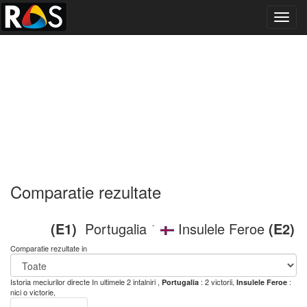
Toggl
navig
Comparatie rezultate
(E1)
Portugalia
Insulele Feroe
(E2)
-
Comparatie rezultate in
Istoria meciurilor directe
In ultimele 2 intalniri ,
: 2 victorii,
:
Portugalia
Insulele Feroe
nici o victorie,