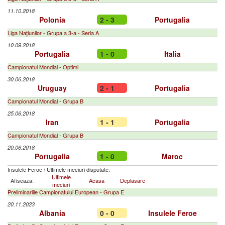
11.10.2018
Polonia
2 - 3
Portugalia
Liga Naţiunilor - Grupa a 3-a - Seria A
10.09.2018
Portugalia
1 - 0
Italia
Campionatul Mondial - Optimi
30.06.2018
Uruguay
2 - 1
Portugalia
Campionatul Mondial - Grupa B
25.06.2018
Iran
1 - 1
Portugalia
Campionatul Mondial - Grupa B
20.06.2018
Portugalia
1 - 0
Maroc
Insulele Feroe
/
Ultimele meciuri disputate:
Ultimele
Afiseaza:
Acasa
Deplasare
meciuri
Preliminariile Campionatului European - Grupa E
20.11.2023
Albania
0 - 0
Insulele Feroe