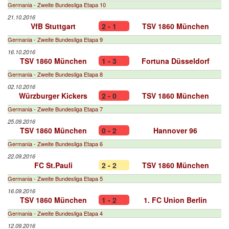
Germania - Zweite Bundesliga Etapa 10
21.10.2016
VfB Stuttgart
2 - 1
TSV 1860 München
Germania - Zweite Bundesliga Etapa 9
16.10.2016
TSV 1860 München
1 - 3
Fortuna Düsseldorf
Germania - Zweite Bundesliga Etapa 8
02.10.2016
Würzburger Kickers
2 - 0
TSV 1860 München
Germania - Zweite Bundesliga Etapa 7
25.09.2016
TSV 1860 München
0 - 2
Hannover 96
Germania - Zweite Bundesliga Etapa 6
22.09.2016
FC St.Pauli
2 - 2
TSV 1860 München
Germania - Zweite Bundesliga Etapa 5
16.09.2016
TSV 1860 München
1 - 2
1. FC Union Berlin
Germania - Zweite Bundesliga Etapa 4
12.09.2016