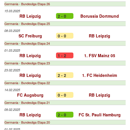
Germania - Bundesliga Etapa 26
15.03.2025
RB Leipzig
2 - 0
Borussia Dortmund
Germania - Bundesliga Etapa 25
08.03.2025
SC Freiburg
0 - 0
RB Leipzig
Germania - Bundesliga Etapa 24
01.03.2025
RB Leipzig
1 - 2
1. FSV Mainz 05
Germania - Bundesliga Etapa 23
23.02.2025
RB Leipzig
2 - 2
1. FC Heidenheim
Germania - Bundesliga Etapa 22
14.02.2025
FC Augsburg
0 - 0
RB Leipzig
Germania - Bundesliga Etapa 21
09.02.2025
RB Leipzig
2 - 0
FC St. Pauli Hamburg
Germania - Bundesliga Etapa 20
01.02.2025