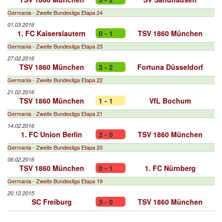
Germania - Zweite Bundesliga Etapa 24
01.03.2016
1. FC Kaiserslautern
0 - 1
TSV 1860 München
Germania - Zweite Bundesliga Etapa 23
27.02.2016
TSV 1860 München
3 - 2
Fortuna Düsseldorf
Germania - Zweite Bundesliga Etapa 22
21.02.2016
TSV 1860 München
1 - 1
VfL Bochum
Germania - Zweite Bundesliga Etapa 21
14.02.2016
1. FC Union Berlin
3 - 0
TSV 1860 München
Germania - Zweite Bundesliga Etapa 20
06.02.2016
TSV 1860 München
0 - 1
1. FC Nürnberg
Germania - Zweite Bundesliga Etapa 19
20.12.2015
SC Freiburg
3 - 0
TSV 1860 München