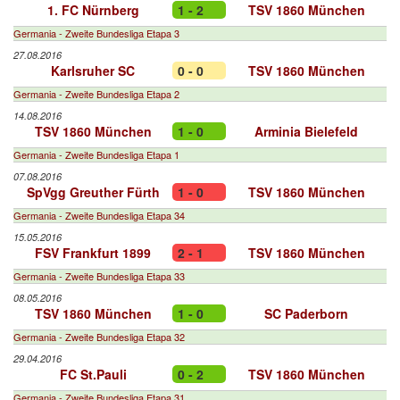
1. FC Nürnberg
1 - 2
TSV 1860 München
Germania - Zweite Bundesliga Etapa 3
27.08.2016
Karlsruher SC
0 - 0
TSV 1860 München
Germania - Zweite Bundesliga Etapa 2
14.08.2016
TSV 1860 München
1 - 0
Arminia Bielefeld
Germania - Zweite Bundesliga Etapa 1
07.08.2016
SpVgg Greuther Fürth
1 - 0
TSV 1860 München
Germania - Zweite Bundesliga Etapa 34
15.05.2016
FSV Frankfurt 1899
2 - 1
TSV 1860 München
Germania - Zweite Bundesliga Etapa 33
08.05.2016
TSV 1860 München
1 - 0
SC Paderborn
Germania - Zweite Bundesliga Etapa 32
29.04.2016
FC St.Pauli
0 - 2
TSV 1860 München
Germania - Zweite Bundesliga Etapa 31