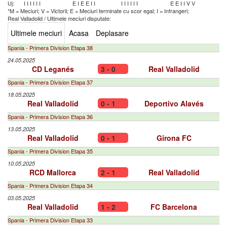
Uj:
I
I
I
I
I
I
E
I
E
E
I
I
I
I
I
I
I
I
E
E
I
I
V
V
*M = Meciuri; V = Victorii; E = Meciuri terminate cu scor egal; I = Infrangeri;
Real Valladolid
/
Ultimele meciuri disputate:
Ultimele meciuri
Acasa
Deplasare
Spania - Primera Division Etapa 38
24.05.2025
CD Leganés
3 - 0
Real Valladolid
Spania - Primera Division Etapa 37
18.05.2025
Real Valladolid
0 - 1
Deportivo Alavés
Spania - Primera Division Etapa 36
13.05.2025
Real Valladolid
0 - 1
Girona FC
Spania - Primera Division Etapa 35
10.05.2025
RCD Mallorca
2 - 1
Real Valladolid
Spania - Primera Division Etapa 34
03.05.2025
Real Valladolid
1 - 2
FC Barcelona
Spania - Primera Division Etapa 33