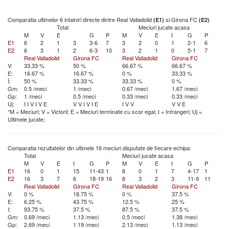
Comparatia ultimelor 6 intalniri directe dintre Real Valladolid
si Girona FC
(E1)
(E2)
Total
Meciuri jucate acasa
M
V
E
G
P
M
V
E
I
G
P
E1
6
2
1
3
3-6
7
3
2
0
1
2-1
6
E2
6
3
1
2
6-3
10
3
2
1
0
5-1
7
Real Valladolid
Girona FC
Real Valladolid
Girona FC
V:
33.33 %
50 %
66.67 %
66.67 %
E:
16.67 %
16.67 %
0 %
33.33 %
Î:
50 %
33.33 %
33.33 %
0 %
Gm:
0.5 /meci
1 /meci
0.67 /meci
1.67 /meci
Gp:
1 /meci
0.5 /meci
0.33 /meci
0.33 /meci
Uj:
I
I
V
I
V
E
V
V
I
V
I
E
I
V
V
V
V
E
*M = Meciuri; V = Victorii; E = Meciuri terminate cu scor egal; I = Infrangeri; Uj =
Ultimele jucate;
Comparatia rezultatelor din ultimele 16 meciuri disputate de fiecare echipa:
Total
Meciuri jucate acasa
M
V
E
I
G
P
M
V
E
I
G
P
E1
16
0
1
15
11-43
1
8
0
1
7
4-17
1
E2
16
3
7
6
18-19
16
8
3
2
3
11-9
11
Real Valladolid
Girona FC
Real Valladolid
Girona FC
V:
0 %
18.75 %
0 %
37.5 %
E:
6.25 %
43.75 %
12.5 %
25 %
I:
93.75 %
37.5 %
87.5 %
37.5 %
Gm:
0.69 /meci
1.13 /meci
0.5 /meci
1.38 /meci
Gp:
2.69 /meci
1.19 /meci
2.13 /meci
1.13 /meci