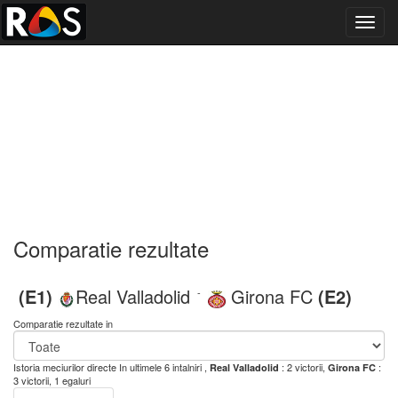
Toggl
navig
Comparatie rezultate
(E1)
Real Valladolid
Girona FC
(E2)
-
Comparatie rezultate in
Istoria meciurilor directe
In ultimele 6 intalniri ,
: 2 victorii,
:
Real Valladolid
Girona FC
3 victorii, 1 egaluri