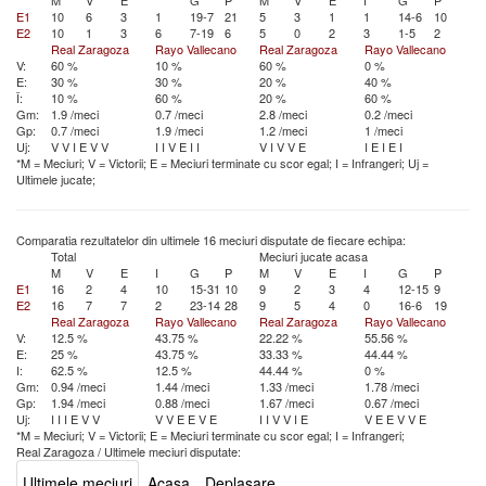
M
V
E
G
P
M
V
E
I
G
P
E1
10
6
3
1
19-7
21
5
3
1
1
14-6
10
E2
10
1
3
6
7-19
6
5
0
2
3
1-5
2
Real Zaragoza
Rayo Vallecano
Real Zaragoza
Rayo Vallecano
V:
60 %
10 %
60 %
0 %
E:
30 %
30 %
20 %
40 %
Î:
10 %
60 %
20 %
60 %
Gm:
1.9 /meci
0.7 /meci
2.8 /meci
0.2 /meci
Gp:
0.7 /meci
1.9 /meci
1.2 /meci
1 /meci
Uj:
V
V
I
E
V
V
I
I
V
E
I
I
V
I
V
V
E
I
E
I
E
I
*M = Meciuri; V = Victorii; E = Meciuri terminate cu scor egal; I = Infrangeri; Uj =
Ultimele jucate;
Comparatia rezultatelor din ultimele 16 meciuri disputate de fiecare echipa:
Total
Meciuri jucate acasa
M
V
E
I
G
P
M
V
E
I
G
P
E1
16
2
4
10
15-31
10
9
2
3
4
12-15
9
E2
16
7
7
2
23-14
28
9
5
4
0
16-6
19
Real Zaragoza
Rayo Vallecano
Real Zaragoza
Rayo Vallecano
V:
12.5 %
43.75 %
22.22 %
55.56 %
E:
25 %
43.75 %
33.33 %
44.44 %
I:
62.5 %
12.5 %
44.44 %
0 %
Gm:
0.94 /meci
1.44 /meci
1.33 /meci
1.78 /meci
Gp:
1.94 /meci
0.88 /meci
1.67 /meci
0.67 /meci
Uj:
I
I
I
E
V
V
V
V
E
E
V
E
I
I
V
V
I
E
V
E
E
V
V
E
*M = Meciuri; V = Victorii; E = Meciuri terminate cu scor egal; I = Infrangeri;
Real Zaragoza
/
Ultimele meciuri disputate:
Ultimele meciuri
Acasa
Deplasare