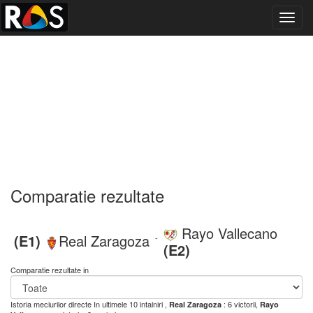
Toggl
navig
Comparatie rezultate
Rayo Vallecano
(E1)
Real Zaragoza
-
(E2)
Comparatie rezultate in
Istoria meciurilor directe
In ultimele 10 intalniri ,
: 6 victorii,
Real Zaragoza
Rayo