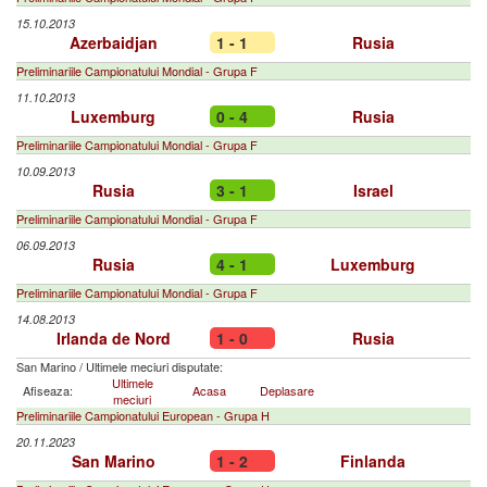
15.10.2013
Azerbaidjan
1 - 1
Rusia
Preliminariile Campionatului Mondial - Grupa F
11.10.2013
Luxemburg
0 - 4
Rusia
Preliminariile Campionatului Mondial - Grupa F
10.09.2013
Rusia
3 - 1
Israel
Preliminariile Campionatului Mondial - Grupa F
06.09.2013
Rusia
4 - 1
Luxemburg
Preliminariile Campionatului Mondial - Grupa F
14.08.2013
Irlanda de Nord
1 - 0
Rusia
San Marino
/
Ultimele meciuri disputate:
Ultimele
Afiseaza:
Acasa
Deplasare
meciuri
Preliminariile Campionatului European - Grupa H
20.11.2023
San Marino
1 - 2
Finlanda