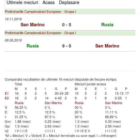
Ultimele meciuri
Acasa
Deplasare
Preliminariile Campionatului European - Grupa I
19.11.2019
San Marino
0 - 5
Rusia
Preliminariile Campionatului European - Grupa I
08.06.2019
Rusia
9 - 0
San Marino
Comparatia rezultatelor din ultimele 16 meciuri disputate de fiecare echipa:
Total
Meciuri jucate acasa
M
V
E
I
G
P
M
V
E
I
G
P
E1
16
9
2
5
30-24
29
10
5
2
3
13-13
17
E2
16
0
2
14
4-42
2
9
0
1
8
3-23
1
Rusia
San Marino
Rusia
San Marino
V:
56.25 %
0 %
50 %
0 %
E:
12.5 %
12.5 %
20 %
11.11 %
I:
31.25 %
87.5 %
30 %
88.89 %
Gm:
1.88 /meci
0.25 /meci
1.3 /meci
0.33 /meci
Gp:
1.5 /meci
2.63 /meci
1.3 /meci
2.56 /meci
Uj:
I
V
I
I
I
E
I
I
I
I
I
I
I
V
I
E
E
V
I
I
I
I
I
E
*M = Meciuri; V = Victorii; E = Meciuri terminate cu scor egal; I = Infrangeri;