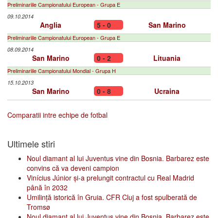
Preliminariile Campionatului European - Grupa E
09.10.2014
Anglia
5 - 0
San Marino
Preliminariile Campionatului European - Grupa E
08.09.2014
San Marino
0 - 2
Lituania
Preliminariile Campionatului Mondial - Grupa H
15.10.2013
San Marino
0 - 8
Ucraina
Comparatii intre echipe de fotbal
Ultimele stiri
Noul diamant al lui Juventus vine din Bosnia. Barbarez este
convins că va deveni campion
Vinícius Júnior și-a prelungit contractul cu Real Madrid
până în 2032
Umilință istorică în Gruia. CFR Cluj a fost spulberată de
Tromsø
Noul diamant al lui Juventus vine din Bosnia. Barbarez este