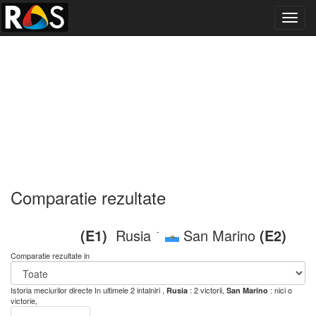
Toggl
navig
Comparatie rezultate
(E1)
Rusia
San Marino
(E2)
-
Comparatie rezultate in
Istoria meciurilor directe
In ultimele 2 intalniri ,
: 2 victorii,
: nici o
Rusia
San Marino
victorie,