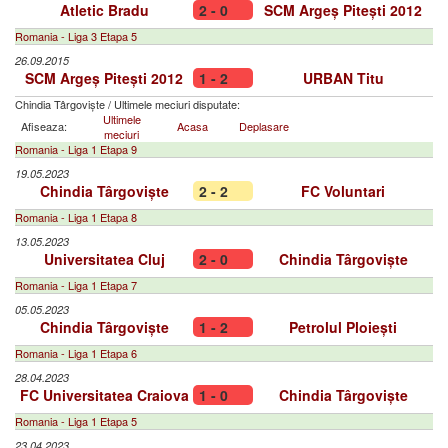
Atletic Bradu
2 - 0
SCM Argeș Pitești 2012
Romania - Liga 3 Etapa 5
26.09.2015
SCM Argeș Pitești 2012
1 - 2
URBAN Titu
Chindia Târgoviște
/
Ultimele meciuri disputate:
Ultimele
Afiseaza:
Acasa
Deplasare
meciuri
Romania - Liga 1 Etapa 9
19.05.2023
Chindia Târgoviște
2 - 2
FC Voluntari
Romania - Liga 1 Etapa 8
13.05.2023
Universitatea Cluj
2 - 0
Chindia Târgoviște
Romania - Liga 1 Etapa 7
05.05.2023
Chindia Târgoviște
1 - 2
Petrolul Ploiești
Romania - Liga 1 Etapa 6
28.04.2023
FC Universitatea Craiova
1 - 0
Chindia Târgoviște
Romania - Liga 1 Etapa 5
23.04.2023