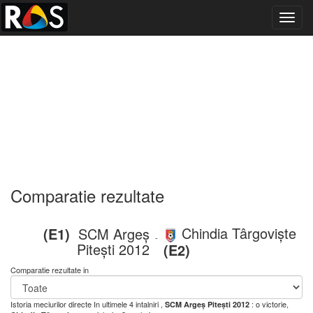
Toggl
navig
Comparatie rezultate
Chindia Târgoviște
(E1)
SCM Argeș
-
Pitești 2012
(E2)
Comparatie rezultate in
Istoria meciurilor directe
In ultimele 4 intalniri ,
: o victorie,
SCM Argeș Pitești 2012