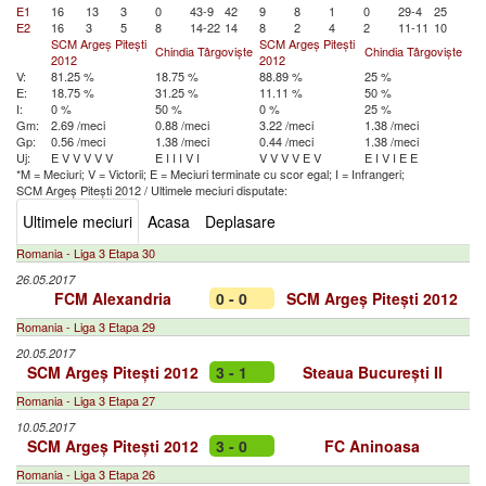
E1
16
13
3
0
43-9
42
9
8
1
0
29-4
25
E2
16
3
5
8
14-22
14
8
2
4
2
11-11
10
SCM Argeș Pitești
SCM Argeș Pitești
Chindia Târgoviște
Chindia Târgoviște
2012
2012
V:
81.25 %
18.75 %
88.89 %
25 %
E:
18.75 %
31.25 %
11.11 %
50 %
I:
0 %
50 %
0 %
25 %
Gm:
2.69 /meci
0.88 /meci
3.22 /meci
1.38 /meci
Gp:
0.56 /meci
1.38 /meci
0.44 /meci
1.38 /meci
Uj:
E
V
V
V
V
V
E
I
I
I
V
I
V
V
V
V
E
V
E
I
V
I
E
E
*M = Meciuri; V = Victorii; E = Meciuri terminate cu scor egal; I = Infrangeri;
SCM Argeș Pitești 2012
/
Ultimele meciuri disputate:
Ultimele meciuri
Acasa
Deplasare
Romania - Liga 3 Etapa 30
26.05.2017
FCM Alexandria
0 - 0
SCM Argeș Pitești 2012
Romania - Liga 3 Etapa 29
20.05.2017
SCM Argeș Pitești 2012
3 - 1
Steaua București II
Romania - Liga 3 Etapa 27
10.05.2017
SCM Argeș Pitești 2012
3 - 0
FC Aninoasa
Romania - Liga 3 Etapa 26