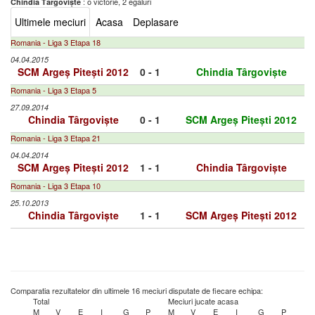
: o victorie, 2 egaluri
Chindia Târgoviște
Ultimele meciuri
Acasa
Deplasare
Romania - Liga 3 Etapa 18
04.04.2015
SCM Argeș Pitești 2012
0 - 1
Chindia Târgoviște
Romania - Liga 3 Etapa 5
27.09.2014
Chindia Târgoviște
0 - 1
SCM Argeș Pitești 2012
Romania - Liga 3 Etapa 21
04.04.2014
SCM Argeș Pitești 2012
1 - 1
Chindia Târgoviște
Romania - Liga 3 Etapa 10
25.10.2013
Chindia Târgoviște
1 - 1
SCM Argeș Pitești 2012
Comparatia rezultatelor din ultimele 16 meciuri disputate de fiecare echipa:
Total
Meciuri jucate acasa
M
V
E
I
G
P
M
V
E
I
G
P